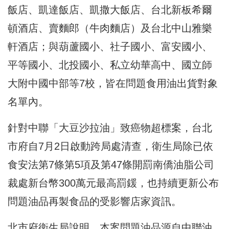
飯店、凱達飯店、凱撒大飯店、台北新板希爾
頓酒店、賣麵郎（牛肉麵店）及台北中山雅樂
軒酒店；與葫蘆國小、社子國小、富安國小、
平等國小、北投國小、私立幼華高中、國立師
大附中國中部等7校，皆在問題食用油出貨對象
名單內。
針對中聯「大豆沙拉油」致癌物超標案，台北
市府自7月2日啟動跨局處清查，衛生局除已依
食安法第7條第5項及第47條開罰南僑油脂公司
裁處新台幣300萬元最高罰鍰，也持續更新公布
問題油品再製食品的受影響店家資訊。
北市府衛生局說明，本案問題油品源自中聯油