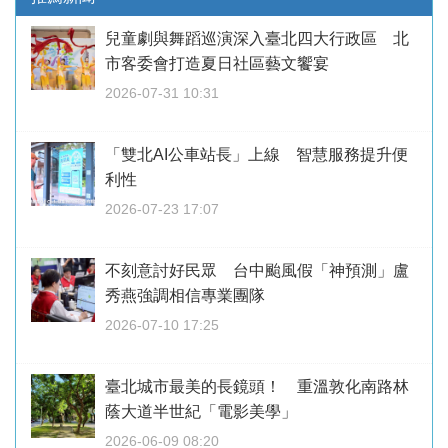
兒童劇與舞蹈巡演深入臺北四大行政區 北
市客委會打造夏日社區藝文饗宴
2026-07-31 10:31
「雙北AI公車站長」上線 智慧服務提升便
利性
2026-07-23 17:07
不刻意討好民眾 台中颱風假「神預測」盧
秀燕強調相信專業團隊
2026-07-10 17:25
臺北城市最美的長鏡頭！ 重溫敦化南路林
蔭大道半世紀「電影美學」
2026-06-09 08:20