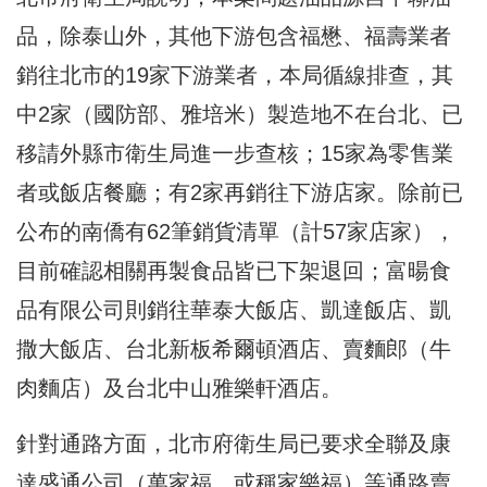
品，除泰山外，其他下游包含福懋、福壽業者
銷往北市的19家下游業者，本局循線排查，其
中2家（國防部、雅培米）製造地不在台北、已
移請外縣市衛生局進一步查核；15家為零售業
者或飯店餐廳；有2家再銷往下游店家。除前已
公布的南僑有62筆銷貨清單（計57家店家），
目前確認相關再製食品皆已下架退回；富暘食
品有限公司則銷往華泰大飯店、凱達飯店、凱
撒大飯店、台北新板希爾頓酒店、賣麵郎（牛
肉麵店）及台北中山雅樂軒酒店。
針對通路方面，北市府衛生局已要求全聯及康
達盛通公司（萬家福，或稱家樂福）等通路賣