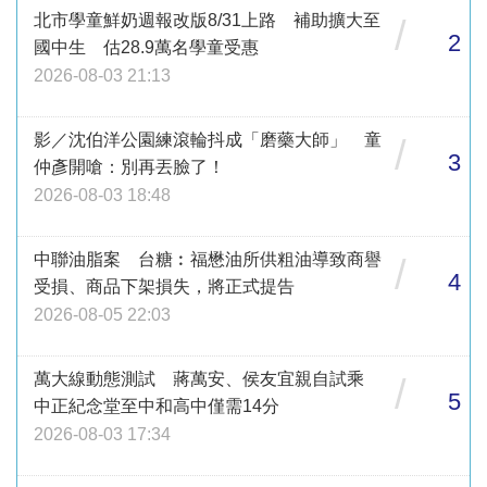
北市學童鮮奶週報改版8/31上路 補助擴大至
/
2
國中生 估28.9萬名學童受惠
2026-08-03 21:13
影／沈伯洋公園練滾輪抖成「磨藥大師」 童
/
3
仲彥開嗆：別再丟臉了！
2026-08-03 18:48
中聯油脂案 台糖︰福懋油所供粗油導致商譽
/
4
受損、商品下架損失，將正式提告
2026-08-05 22:03
萬大線動態測試 蔣萬安、侯友宜親自試乘
/
5
中正紀念堂至中和高中僅需14分
2026-08-03 17:34