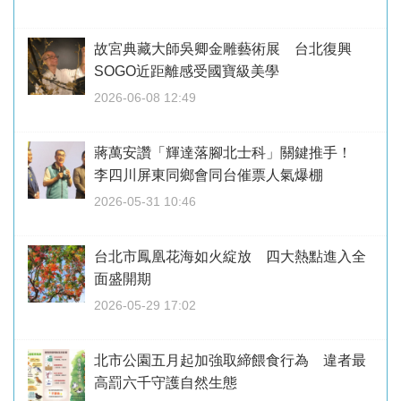
故宮典藏大師吳卿金雕藝術展 台北復興
SOGO近距離感受國寶級美學
2026-06-08 12:49
蔣萬安讚「輝達落腳北士科」關鍵推手！
李四川屏東同鄉會同台催票人氣爆棚
2026-05-31 10:46
台北市鳳凰花海如火綻放 四大熱點進入全
面盛開期
2026-05-29 17:02
北市公園五月起加強取締餵食行為 違者最
高罰六千守護自然生態