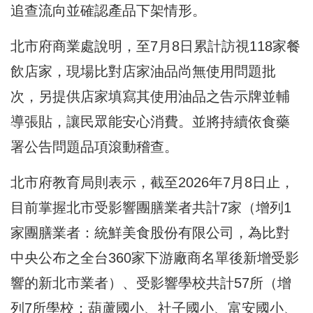
追查流向並確認產品下架情形。
北市府商業處說明，至7月8日累計訪視118家餐
飲店家，現場比對店家油品尚無使用問題批
次，另提供店家填寫其使用油品之告示牌並輔
導張貼，讓民眾能安心消費。並將持續依食藥
署公告問題品項滾動稽查。
北市府教育局則表示，截至2026年7月8日止，
目前掌握北市受影響團膳業者共計7家（增列1
家團膳業者：統鮮美食股份有限公司，為比對
中央公布之全台360家下游廠商名單後新增受影
響的新北市業者）、受影響學校共計57所（增
列7所學校：葫蘆國小、社子國小、富安國小、