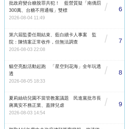
批政府變台糖脫罪共犯！ 藍營質疑「南僑罰
/
6
300萬、台糖不用通報」雙標
2026-08-04 11:49
第六屆監委任期結束、藍白續卡人事案 監
/
7
院：陳情案正常收件，但無法調查
2026-08-03 22:08
貓空亮點活動起跑 「星空到花海」全年玩透
/
8
透
2026-08-05 18:33
夏莉絲幼兒園不當管教案議題 民進黨批市長
/
9
蔣萬安不務正業、蓋牌兒虐
2026-08-03 14:54