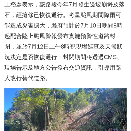
工務處表示，該路段今年7月發生邊坡崩坍及落
石，經搶修已恢復通行。考量颱風期間降雨可
能造成災害擴大，縣府預計於7月10日晚間8時
起配合陸上颱風警報發布實施預警性道路封
閉，並於7月12日上午8時視現場巡查及天候狀
況決定是否恢復通行；封閉期間將透過CMS、
現場告示及地方公告發布交通資訊，引導用路
人改行替代道路。