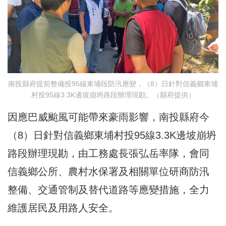
南投縣府提前整備投95線東埔段防汛應變，（8）日針對信義鄉東埔
村投95線3.3K邊坡崩坍路段辦理現勘。（縣府提供）
因應巴威颱風可能帶來豪雨影響，南投縣府今
（8）日針對信義鄉東埔村投95線3.3K邊坡崩坍
路段辦理現勘，由工務處長張弘岳率隊，會同
信義鄉公所、農村水保署及相關單位研商防汛
整備、交通管制及替代道路等應變措施，全力
維護居民及用路人安全。