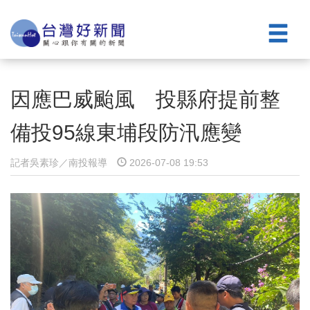
因應巴威颱風 投縣府提前整
備投95線東埔段防汛應變
記者吳素珍／南投報導
2026-07-08 19:53