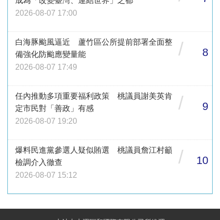
成為「改變臺灣、連結世界」之都
2026-08-07 17:00
白海豚颱風逼近 蘆竹區公所提前部署全面整
/
8
備強化防颱應變量能
2026-08-07 17:49
任內推動多項重要福利政策 桃議員謝美英肯
/
9
定市民對「善政」有感
2026-08-07 19:20
爆料民進黨參選人疑似賄選 桃議員詹江村籲
/
10
檢調介入徹查
2026-08-07 15:12