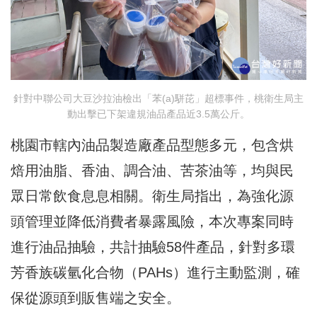
針對中聯公司大豆沙拉油檢出「苯(a)駢芘」超標事件，桃衛生局主
動出擊已下架違規油品產品近3.5萬公斤。
桃園市轄內油品製造廠產品型態多元，包含烘
焙用油脂、香油、調合油、苦茶油等，均與民
眾日常飲食息息相關。衛生局指出，為強化源
頭管理並降低消費者暴露風險，本次專案同時
進行油品抽驗，共計抽驗58件產品，針對多環
芳香族碳氫化合物（PAHs）進行主動監測，確
保從源頭到販售端之安全。