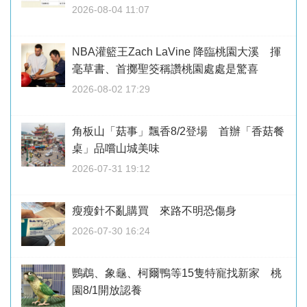
2026-08-04 11:07
NBA灌籃王Zach LaVine 降臨桃園大溪 揮
毫草書、首擲聖筊稱讚桃園處處是驚喜
2026-08-02 17:29
角板山「菇事」飄香8/2登場 首辦「香菇餐
桌」品嚐山城美味
2026-07-31 19:12
瘦瘦針不亂購買 來路不明恐傷身
2026-07-30 16:24
鸚鵡、象龜、柯爾鴨等15隻特寵找新家 桃
園8/1開放認養