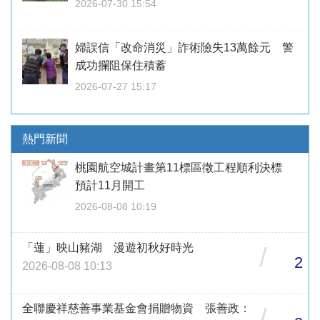
2026-07-30 15:54
婦誤信「改命消災」詐術險失13萬餘元 警
成功攔阻保住積蓄
2026-07-27 15:17
熱門新聞
桃園航空城計畫第11標區徵工程順利決標
預計11月開工
2026-08-08 10:19
「蓮」映山豬湖 漫遊初秋好時光
/
2
2026-08-08 10:13
全聯慶祥慈善事業基金會捐贈物資 張善政：
/