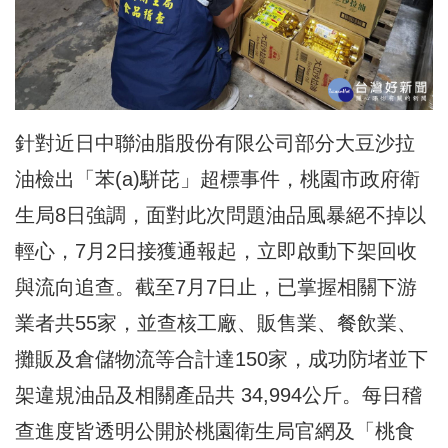
針對近日中聯油脂股份有限公司部分大豆沙拉
油檢出「苯(a)駢芘」超標事件，桃園市政府衛
生局8日強調，面對此次問題油品風暴絕不掉以
輕心，7月2日接獲通報起，立即啟動下架回收
與流向追查。截至7月7日止，已掌握相關下游
業者共55家，並查核工廠、販售業、餐飲業、
攤販及倉儲物流等合計達150家，成功防堵並下
架違規油品及相關產品共 34,994公斤。每日稽
查進度皆透明公開於桃園衛生局官網及「桃食