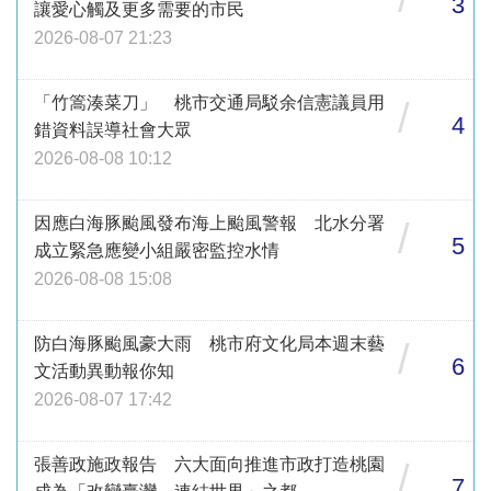
3
讓愛心觸及更多需要的市民
2026-08-07 21:23
「竹篙湊菜刀」 桃市交通局駁余信憲議員用
/
4
錯資料誤導社會大眾
2026-08-08 10:12
因應白海豚颱風發布海上颱風警報 北水分署
/
5
成立緊急應變小組嚴密監控水情
2026-08-08 15:08
防白海豚颱風豪大雨 桃市府文化局本週末藝
/
6
文活動異動報你知
2026-08-07 17:42
張善政施政報告 六大面向推進市政打造桃園
/
7