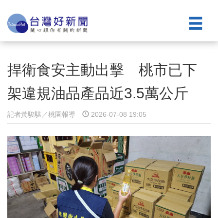
捍衛食安主動出擊 桃市已下
架違規油品產品近3.5萬公斤
記者黃駿騏／桃園報導
2026-07-08 19:05