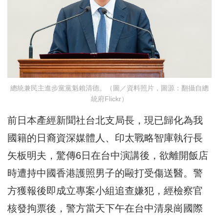
總統兼民主進步黨黨魁賴清德。（圖／資料照片，圖源：翻攝自總
統府Flickr）
前日本產經新聞社台北支局長，現已歸化為我
國籍的日裔資深媒體人、印太戰略智庫執行長
矢板明夫，驚傳6日在台中演講後，欲離開飯店
時遭持中國香港護照男子的毆打受傷送醫。警
方獲報後即成立專案小組追查嫌犯，經檢察官
核發拘票後，警方當天下午在台中清泉崗國際