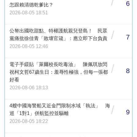
/
6
怎跟賴清德乾爹比？
2026-08-05 18:51
公帑出國吃甜點、特權護航親兒登島！ 民眾
/
7
黨痛批徐佳青「敗壞官箴」：應立即下台負責
2026-08-05 12:46
電子手鐶貼「萊爾校長吃毒油」 陳佩琪放閃
/
8
祝柯文哲67歲生日：羞辱性極強，但每一張都
好看
2026-08-06 18:13
4艘中國海警船又近金門限制水域「執法」 海
/
9
巡「1對1」併航監控並驅離
2026-08-05 18:22