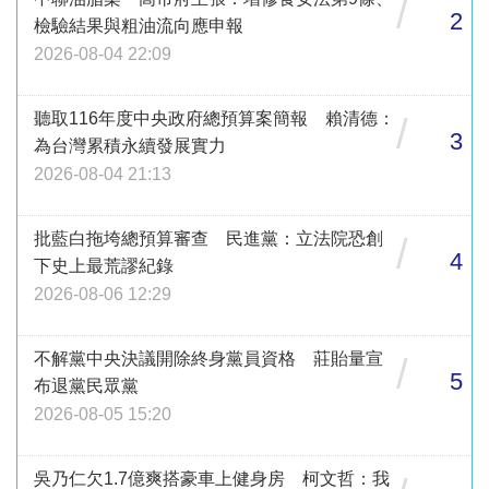
/
2
檢驗結果與粗油流向應申報
2026-08-04 22:09
聽取116年度中央政府總預算案簡報 賴清德：
/
3
為台灣累積永續發展實力
2026-08-04 21:13
批藍白拖垮總預算審查 民進黨：立法院恐創
/
4
下史上最荒謬紀錄
2026-08-06 12:29
不解黨中央決議開除終身黨員資格 莊貽量宣
/
5
布退黨民眾黨
2026-08-05 15:20
吳乃仁欠1.7億爽搭豪車上健身房 柯文哲：我