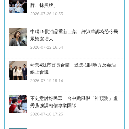
牌、抹黑牌」
2026-07-26 10:55
中聯19批油品重新上架 許淑華認為恐令民
眾疑慮增大
2026-07-22 16:54
藍營4縣市首長合體 邀集召開地方反毒油
線上會議
2026-07-19 19:14
不刻意討好民眾 台中颱風假「神預測」盧
秀燕強調相信專業團隊
2026-07-10 17:25