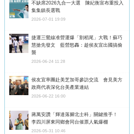
不缺席2026九合一大選 陳紀衡宣布重投入
集集鎮長選戰
2026-07-01 19:09
捷運三鶯線准營運爆「割稻尾」大戰！蘇巧
慧搶先發文 藍營怒轟：趁侯友宜出國搞偷
襲
2026-06-24 11:28
侯友宜率團赴美芝加哥參訪交流 會見美方
政商代表深化台美產業連結
2026-06-22 16:00
蔣萬安讚「輝達落腳北士科」關鍵推手！
李四川屏東同鄉會同台催票人氣爆棚
2026-05-31 10:46