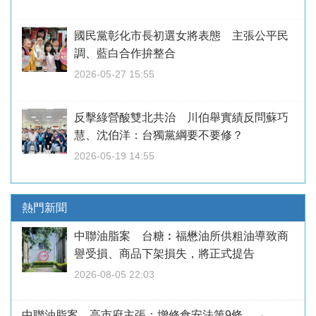
國民黨彰化市長初選女將表態 主張公平民
調、藍白合作拚整合
2026-05-27 15:55
反擊綠營酸雙北共治 川伯舉實績反問蘇巧
慧、沈伯洋：台獨黨綱要不要修？
2026-05-19 14:55
熱門新聞
中聯油脂案 台糖︰福懋油所供粗油導致商
譽受損、商品下架損失，將正式提告
2026-08-05 22:03
中聯油脂案 高市府主張：增修食安法第9條、