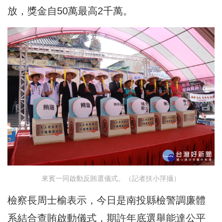
放，獎金自50萬最高2千萬。
來賓一同啟動反賄選儀式。（記者扶小萍攝）
檢察長周士榆表示，今日是南投縣檢警調廉體
系結合查賄啟動儀式，期許年底選舉能達公平