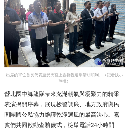
出席的單位首長代表至受天宮上香祈祝選舉清明順利。（記者扶小
萍攝）
營北國中舞龍隊帶來充滿朝氣與凝聚力的精采
表演揭開序幕，展現檢警調廉、地方政府與民
間團體公私協力維護乾淨選風的最高決心。嘉
賓們共同啟動查賄儀式，檢舉電話24小時開