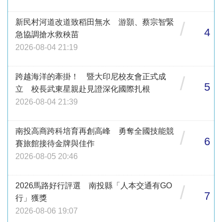
新民村河道改道致稻田無水 游顥、蔡宗智緊
/
4
急協調搶水救秧苗
2026-08-04 21:19
跨越海洋的牽掛！ 暨大印尼校友會正式成
/
5
立 校長武東星親赴見證深化國際扎根
2026-08-04 21:39
南投高商跨科培育再創高峰 勇奪全國技能競
/
6
賽旅館接待金牌與佳作
2026-08-05 20:46
2026馬路好行評選 南投縣「人本交通有GO
/
7
行」獲獎
2026-08-06 19:07