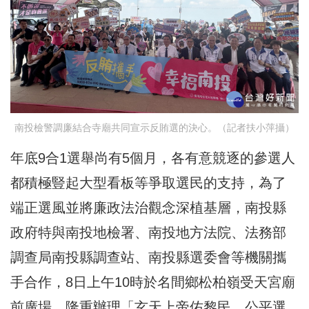
南投檢警調廉結合寺廟共同宣示反賄選的決心。（記者扶小萍攝）
年底9合1選舉尚有5個月，各有意競逐的參選人
都積極豎起大型看板等爭取選民的支持，為了
端正選風並將廉政法治觀念深植基層，南投縣
政府特與南投地檢署、南投地方法院、法務部
調查局南投縣調查站、南投縣選委會等機關攜
手合作，8日上午10時於名間鄉松柏嶺受天宮廟
前廣場，隆重辦理「玄天上帝佑黎民，公平選