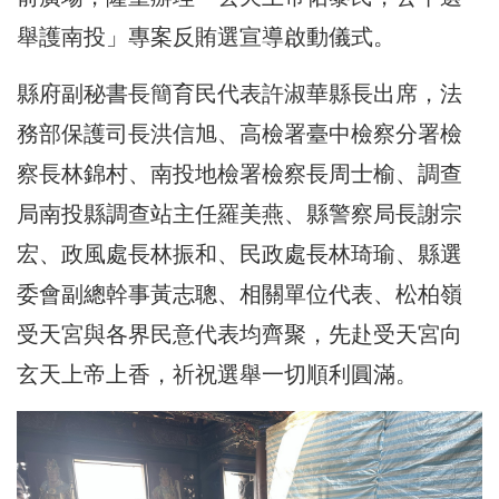
舉護南投」專案反賄選宣導啟動儀式。
縣府副秘書長簡育民代表許淑華縣長出席，法
務部保護司長洪信旭、高檢署臺中檢察分署檢
察長林錦村、南投地檢署檢察長周士榆、調查
局南投縣調查站主任羅美燕、縣警察局長謝宗
宏、政風處長林振和、民政處長林琦瑜、縣選
委會副總幹事黃志聰、相關單位代表、松柏嶺
受天宮與各界民意代表均齊聚，先赴受天宮向
玄天上帝上香，祈祝選舉一切順利圓滿。