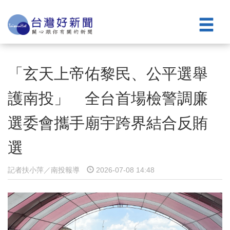
「玄天上帝佑黎民、公平選舉
護南投」 全台首場檢警調廉
選委會攜手廟宇跨界結合反賄
選
記者扶小萍／南投報導
2026-07-08 14:48