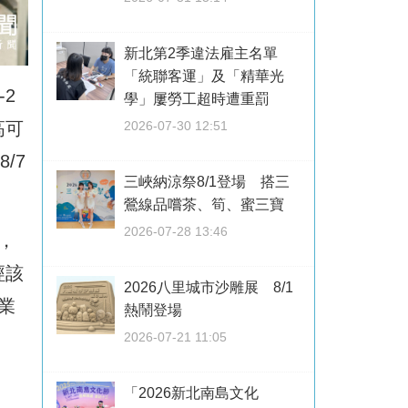
新北第2季違法雇主名單
「統聯客運」及「精華光
2
學」屢勞工超時遭重罰
高可
2026-07-30 12:51
/7
三峽納涼祭8/1登場 搭三
鶯線品嚐茶、筍、蜜三寶
2026-07-28 13:46
，
經該
2026八里城市沙雕展 8/1
業
熱鬧登場
2026-07-21 11:05
、
「2026新北南島文化