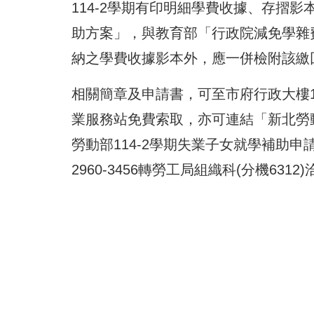
114-2學期有印明細學費收據、存摺
助方案」，與教育部「行政院減免學雜
納之學費收據影本外，應一併檢附該繳
相關簡章及申請書，可至市府行政大樓
業服務站免費索取，亦可連結「新北勞
勞動部114-2學期失業子女就學補助
2960-3456轉勞工局組織科(分機6312