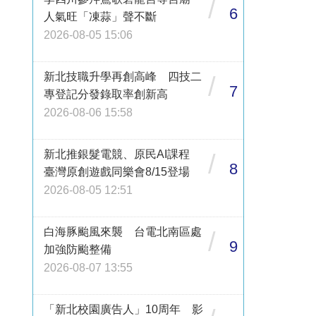
/
6
人氣旺「凍蒜」聲不斷
2026-08-05 15:06
新北技職升學再創高峰 四技二
/
7
專登記分發錄取率創新高
2026-08-06 15:58
新北推銀髮電競、原民AI課程
/
8
臺灣原創遊戲同樂會8/15登場
2026-08-05 12:51
白海豚颱風來襲 台電北南區處
/
9
加強防颱整備
2026-08-07 13:55
「新北校園廣告人」10周年 影