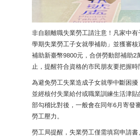
非自願離職失業勞工請注意！凡家中有子
學期失業勞工子女就學補助」並獲審核
補助新臺幣9800元，合併勞動部補助2萬6
止，提醒符合資格的市民朋友要把握時
為避免勞工失業造成子女就學中斷困擾
並經核付失業給付或職業訓練生活津貼
部勾稽比對後，一般會在同年6月寄發
勞工壓力。
勞工局提醒，失業勞工僅需填寫申請書