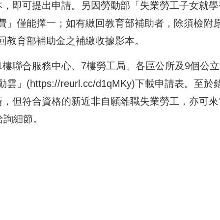
影本，即可提出申請。另因勞動部「失業勞工子女就學
費」僅能擇一；如有繳回教育部補助者，除須檢附
回教育部補助金之補繳收據影本。
1樓聯合服務中心、7樓勞工局、各區公所及9個公立
動雲」(
https://reurl.cc/d1qMKy
)下載申請表。至於
申請，但符合資格的新近非自願離職失業勞工，亦可來
)洽詢細節。