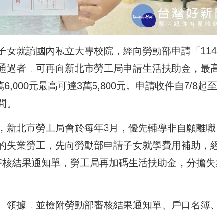
女就讀國內私立大專校院，經向勞動部申請「114-
通過者，可再向新北市勞工局申請生活扶助金，最
,000元最高可達3萬5,800元。申請收件自7/8起至8
間。
，新北市勞工局會於每年3月，優先輔導非自願離職
的失業勞工，先向勞動部申請子女就學費用補助，
審核結果通知單，勞工局再加碼生活扶助金，分擔失
、領據，並檢附勞動部審核結果通知單、戶口名簿