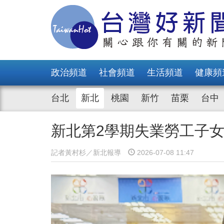
政治頻道
社會頻道
生活頻道
健康頻
台北
新北
桃園
新竹
苗栗
台中
新北第2學期失業勞工子女
記者黃村杉／新北報導
2026-07-08 11:47