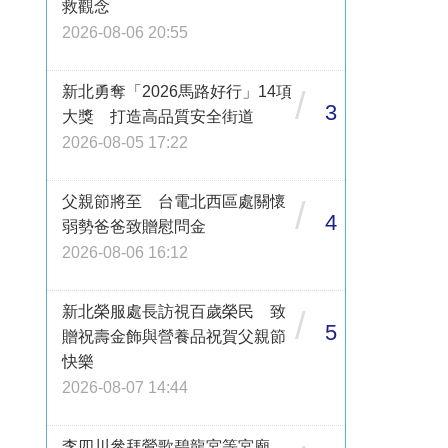
救觀念
2026-08-06 20:55
新北勇奪「2026馬路好行」14項
/
3
大獎 打造高品質安全街道
2026-08-05 17:22
父親節將至 台電北西區處關懷
/
4
弱勢爸爸致贈慰問金
2026-08-06 16:12
新北榮服處長訪視百歲榮民 致
/
5
贈祝壽金飾與營養品祝賀父親節
快樂
2026-08-07 14:44
李四川參拜鶯歌碧龍宮等宮廟