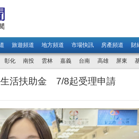
道
旅遊頻道
地方頻道
市場快訊
房產頻道
財
彰化
南投
雲林
嘉義
台南
高雄
屏東
生活扶助金 7/8起受理申請