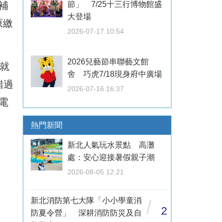
補
節」 7/25十三行博物館盛
大登場
原繳
2026-07-17 10:54
2026兒藝節串聯藝文館
就
舍 巧虎7/18現身府中廣場
錯過
2026-07-16 16:37
電
熱門新聞
新北人氣玩水景點 高灘
處：安心迎接暑假親子潮
2026-08-05 12:21
新北消防第七大隊「小小學童消
/
2
防夏令營」 深耕消防防災及自