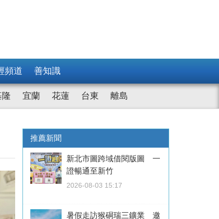
經頻道
善知識
基隆
宜蘭
花蓮
台東
離島
推薦新聞
新北市圖跨域借閱版圖 一
證暢通至新竹
2026-08-03 15:17
暑假走訪猴硐瑞三鑛業 邀