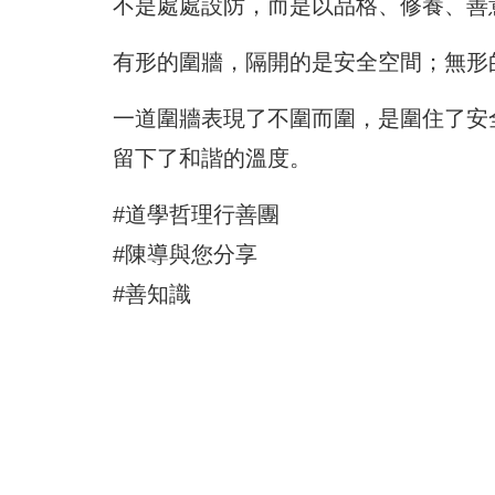
不是處處設防，而是以品格、修養、善
有形的圍牆，隔開的是安全空間；無形
一道圍牆表現了不圍而圍，是圍住了安
留下了和諧的溫度。
#道學哲理行善團
#陳導與您分享
#善知識