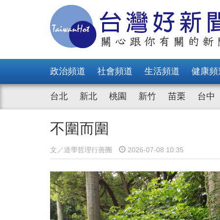
政治頻道
社會頻道
生活頻道
健康頻
台北
新北
桃園
新竹
苗栗
台中
不圍而圍
文／道學哲理⾏善團
2026-07-08 10:35