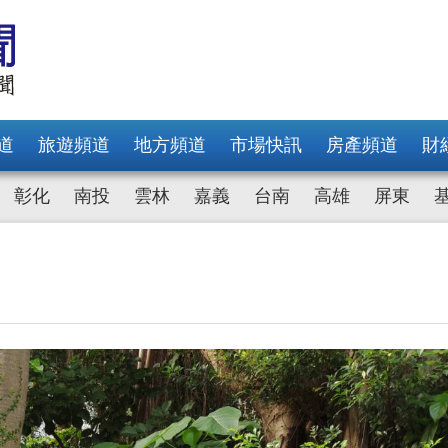
道
旅遊頻道
地方頻道
市場快訊
房產頻道
財
彰化
南投
雲林
嘉義
台南
高雄
屏東