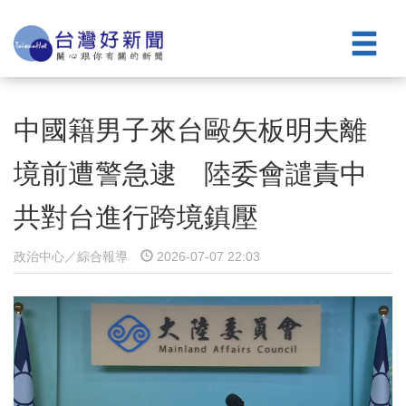
中國籍男子來台毆矢板明夫離
境前遭警急逮 陸委會譴責中
共對台進行跨境鎮壓
政治中心／綜合報導
2026-07-07 22:03