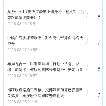
吳乃仁欠1.7億爽搭豪車上健身房 柯文哲：我
/
6
怎跟賴清德乾爹比？
2026-08-05 18:51
中颱白海豚海警發布 對台灣北部海面將構成
/
7
威脅
2026-08-07 14:58
布局九合一 民進黨首場「行動中常會」登
/
8
場 賴清德：何欣純團隊未來是台中安定力量
2026-08-05 16:57
指狂砍道路施工查核、交部媒宣預算已影響政
/
9
策落實 卓揆盼立院即時懸崖勒馬
2026-08-05 21:18