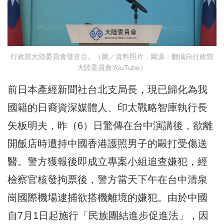
行政院大陸委員會發言台。（圖／資料照片，圖源：翻攝自行政院
大陸委員會YouTube）
前日本產經新聞社台北支局長，現已歸化為我
國籍的日裔資深媒體人、印太戰略智庫執行長
矢板明夫，昨（6）日驚傳在台中演講後，欲離
開飯店時遭持中國香港護照男子的毆打受傷送
醫。警方獲報後即成立專案小組追查嫌犯，經
檢察官核發拘票後，警方當天下午在台中清泉
崗國際機場逮捕欲搭機離境的嫌犯。由於中國
自7月1日起施行「民族團結進步促進法」，因