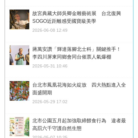
故宮典藏大師吳卿金雕藝術展 台北復興
SOGO近距離感受國寶級美學
2026-06-08 12:49
蔣萬安讚「輝達落腳北士科」關鍵推手！
李四川屏東同鄉會同台催票人氣爆棚
2026-05-31 10:46
台北市鳳凰花海如火綻放 四大熱點進入全
面盛開期
2026-05-29 17:02
北市公園五月起加強取締餵食行為 違者最
高罰六千守護自然生態
2026-05-07 10:25