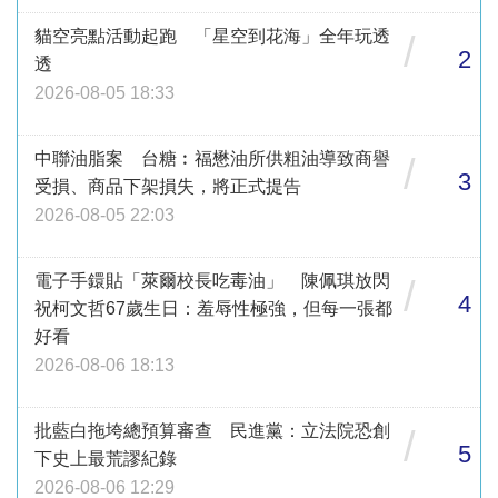
貓空亮點活動起跑 「星空到花海」全年玩透
/
2
透
2026-08-05 18:33
中聯油脂案 台糖︰福懋油所供粗油導致商譽
/
3
受損、商品下架損失，將正式提告
2026-08-05 22:03
電子手鐶貼「萊爾校長吃毒油」 陳佩琪放閃
/
4
祝柯文哲67歲生日：羞辱性極強，但每一張都
好看
2026-08-06 18:13
批藍白拖垮總預算審查 民進黨：立法院恐創
/
5
下史上最荒謬紀錄
2026-08-06 12:29