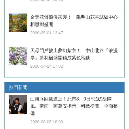
金黃花瀑浪漫來襲！ 陽明山花卉試驗中心
相思樹盛開
2026-05-01 12:47
天母門戶披上夢幻紫衣！ 中山北路「浪漫
亭」藍花楹盛開鋪成紫色地毯
2026-04-24 17:02
熱門新聞
白海豚颱風逼近！北市8、9日恐飆9級陣
風、豪雨 蔣萬安指示「料敵從寬」全面整
備
2026-08-06 16:00