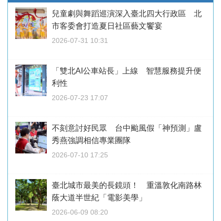
兒童劇與舞蹈巡演深入臺北四大行政區 北
市客委會打造夏日社區藝文饗宴
2026-07-31 10:31
「雙北AI公車站長」上線 智慧服務提升便
利性
2026-07-23 17:07
不刻意討好民眾 台中颱風假「神預測」盧
秀燕強調相信專業團隊
2026-07-10 17:25
臺北城市最美的長鏡頭！ 重溫敦化南路林
蔭大道半世紀「電影美學」
2026-06-09 08:20