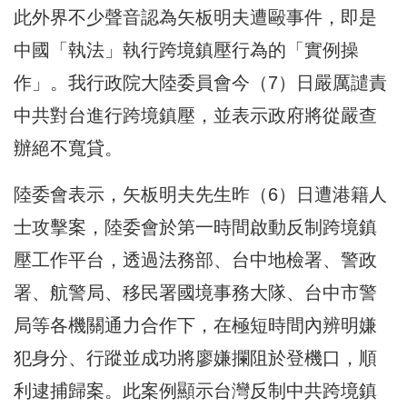
此外界不少聲音認為矢板明夫遭毆事件，即是
中國「執法」執行跨境鎮壓行為的「實例操
作」。我行政院大陸委員會今（7）日嚴厲譴責
中共對台進行跨境鎮壓，並表示政府將從嚴查
辦絕不寬貸。
陸委會表示，矢板明夫先生昨（6）日遭港籍人
士攻擊案，陸委會於第一時間啟動反制跨境鎮
壓工作平台，透過法務部、台中地檢署、警政
署、航警局、移民署國境事務大隊、台中市警
局等各機關通力合作下，在極短時間內辨明嫌
犯身分、行蹤並成功將廖嫌攔阻於登機口，順
利逮捕歸案。此案例顯示台灣反制中共跨境鎮