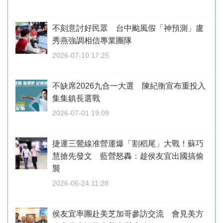
不刻意討好民眾 台中颱風假「神預測」盧
秀燕強調相信專業團隊
2026-07-10 17:25
不缺席2026九合一大選 陳紀衡宣布重投入
集集鎮長選戰
2026-07-01 19:09
捷運三鶯線准營運爆「割稻尾」大戰！蘇巧
慧搶先發文 藍營怒轟：趁侯友宜出國搞偷
襲
2026-06-24 11:28
侯友宜率團赴美芝加哥參訪交流 會見美方