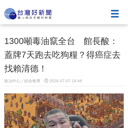
1300噸毒油竄全台 館長酸：
蓋牌7天跑去吃狗糧？得癌症去
找賴清德！
政治中心／綜合報導
2026-07-07 18:48