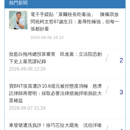
熱門新聞
電子手鐶貼「萊爾校長吃毒油」 陳佩琪放
閃祝柯文哲67歲生日：羞辱性極強，但每一
張都好看
2026-08-06 18:13
批藍白拖垮總預算審查 民進黨：立法院恐創
/
2
下史上最荒謬紀錄
2026-08-06 12:29
買BNT疫苗遭詐10.6億元被控態度消極 慈濟
/
3
託律師再聲明：採取必要法律措施捍衛捐款大
眾權益
2026-08-07 21:24
東發號遭洗負評！徐巧芯扯大罷免 沈伯洋嗆
/