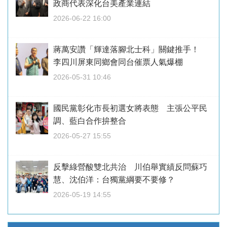
政商代表深化台美產業連結
2026-06-22 16:00
蔣萬安讚「輝達落腳北士科」關鍵推手！
李四川屏東同鄉會同台催票人氣爆棚
2026-05-31 10:46
國民黨彰化市長初選女將表態 主張公平民
調、藍白合作拚整合
2026-05-27 15:55
反擊綠營酸雙北共治 川伯舉實績反問蘇巧
慧、沈伯洋：台獨黨綱要不要修？
2026-05-19 14:55