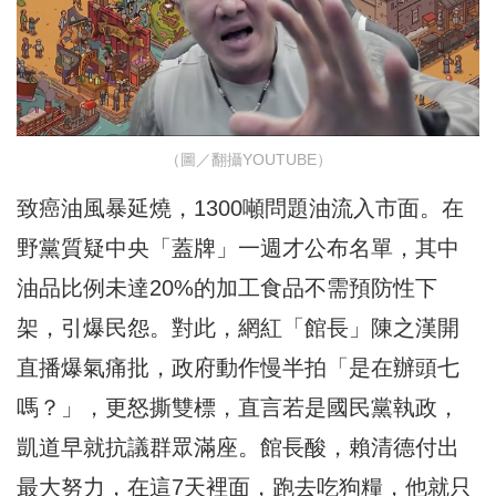
（圖／翻攝YOUTUBE）
致癌油風暴延燒，1300噸問題油流入市面。在
野黨質疑中央「蓋牌」一週才公布名單，其中
油品比例未達20%的加工食品不需預防性下
架，引爆民怨。對此，網紅「館長」陳之漢開
直播爆氣痛批，政府動作慢半拍「是在辦頭七
嗎？」，更怒撕雙標，直言若是國民黨執政，
凱道早就抗議群眾滿座。館長酸，賴清德付出
最大努力，在這7天裡面，跑去吃狗糧，他就只