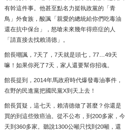
有幹這件事。他甚至點名力挺執政黨的「青
鳥」外食族，酸諷「親愛的總統給你們吃毒油
還在抗中保台」，怒嗆未來幾年得癌症的人
「請直接去找賴清德」。
館長嘲諷，7天了，7天就是頭七，77…49天
嘛！如果你死了7天，家人還要幫你招魂。
館長提到，2014年馬政府時代爆發毒油事件，
在野的民進黨把國民黨X到天上去！
館長質疑，這七天，賴清德做了甚麼？你還是
買的到這些致癌油。從不公布，到200多家，今
天到360多家。聽說1300公噸只找到20噸，還