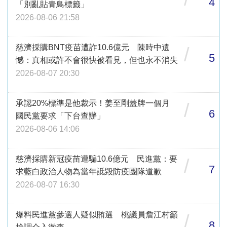
4
「別亂貼青鳥標籤」
2026-08-06 21:58
慈濟採購BNT疫苗遭詐10.6億元 陳時中遺
/
5
憾：真相或許不會很快被看見，但也永不消失
2026-08-07 20:30
承認20%標準是他裁示！姜至剛蓋牌一個月
/
6
國民黨要求「下台查辦」
2026-08-06 14:06
慈濟採購新冠疫苗遭騙10.6億元 民進黨：要
/
7
求藍白政治人物為當年詆毀防疫團隊道歉
2026-08-07 16:30
爆料民進黨參選人疑似賄選 桃議員詹江村籲
/
8