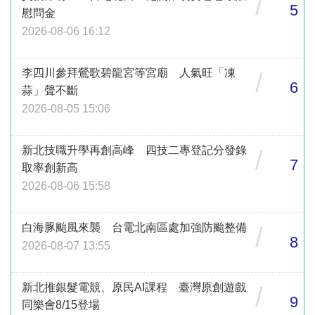
/
5
慰問金
2026-08-06 16:12
李四川參拜鶯歌碧龍宮等宮廟 人氣旺「凍
/
6
蒜」聲不斷
2026-08-05 15:06
新北技職升學再創高峰 四技二專登記分發錄
/
7
取率創新高
2026-08-06 15:58
白海豚颱風來襲 台電北南區處加強防颱整備
/
8
2026-08-07 13:55
新北推銀髮電競、原民AI課程 臺灣原創遊戲
/
9
同樂會8/15登場