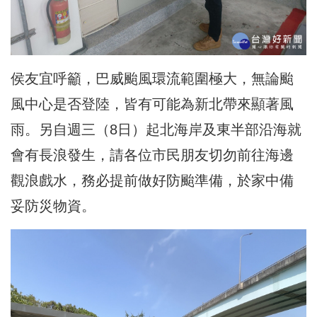
侯友宜呼籲，巴威颱風環流範圍極大，無論颱
風中心是否登陸，皆有可能為新北帶來顯著風
雨。另自週三（8日）起北海岸及東半部沿海就
會有長浪發生，請各位市民朋友切勿前往海邊
觀浪戲水，務必提前做好防颱準備，於家中備
妥防災物資。