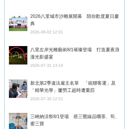
2026八里城市沙雕展開幕 陪你歡度夏日慶
典
2026-08-02 12:01
八里左岸光雕藝術8/1璀璨登場 打造夏夜浪
漫光影盛宴
2026-07-31 13:14
新北第2季違法雇主名單 「統聯客運」及
「精華光學」屢勞工超時遭重罰
2026-07-30 12:51
三峽納涼祭8/1登場 搭三鶯線品嚐茶、筍、
蜜三寶