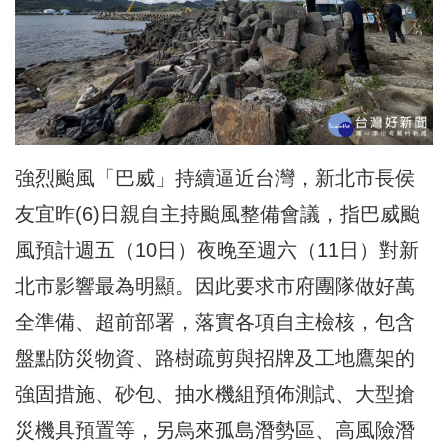
強烈颱風「巴威」持續逼近台灣，新北市長侯
友宜昨(6)日親自主持颱風整備會議，指巴威颱
風預計週五（10日）夜晚至週六（11日）對新
北市影響最為明顯。因此要求市府團隊做好萬
全準備、超前部署，落實各項自主檢核，包含
盤點防災物資、路樹疏剪與招牌及工地鷹架的
強固措施、砂包、抽水機組預佈測試、大型搶
災機具預置等，另烏來孤島潛勢區、高風險潛