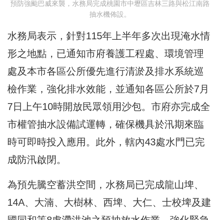
預防強颱巴威來襲，水務局完成桃園市中壢區吉林三路與松江南路
抽水機佈設。
水務局表示，針對115年上半年多次出現淹水情
形之地點，已通知市府養護工程處、環境管理
處及本市各區公所優先進行清淤及排水系統巡
檢作業，強化排水效能，並通知各區公所於7月
7日上午10時開放民眾領用沙包。市府亦完成全
市權管抽水設備試運轉，確保機具於汛期來臨
時可即時投入應用。此外，轄內43處水門已完
成防汛啟閉。
為預先騰空蓄洪空間，水務局已完成龍山埤、
14A、大湳、大樹林、西埤、大仁、士校埤及建