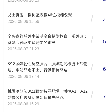
2026-08-08 10:13
父出真愛 楊梅區表揚46位模範父親
/
4
2026-08-06 15:56
全聯慶祥慈善事業基金會捐贈物資 張善政：
/
5
讓愛心觸及更多需要的市民
2026-08-07 21:23
8/13城鎮韌性防空演習 演練期間機捷正常營
/
6
運、車站只進不出、行動網路降速
2026-08-06 17:44
桃園冷飲節8/21藝文特區登場 機捷A1、A12
/
7
站快閃店暖身活動即日搶先開跑
2026-08-06 16:29