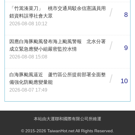
「竹篙湊菜刀」 桃市交通局駁余信憲議員用
/
8
錯資料誤導社會大眾
2026-08-08 10:12
因應白海豚颱風發布海上颱風警報 北水分署
/
9
成立緊急應變小組嚴密監控水情
2026-08-08 15:08
白海豚颱風逼近 蘆竹區公所提前部署全面整
/
10
備強化防颱應變量能
2026-08-07 17:49
本站由大運聯和國際有限公司所維運
© 2015-2026 TaiwanHot.net All Rights Reserved.