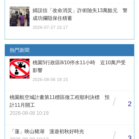
婦誤信「改命消災」詐術險失13萬餘元 警
成功攔阻保住積蓄
2026-07-27 15:17
熱門新聞
桃園5行政區8/10停水11小時 近10萬戶受
影響
2026-08-06 18:15
桃園航空城計畫第11標區徵工程順利決標 預
/
2
計11月開工
2026-08-08 10:19
「蓮」映山豬湖 漫遊初秋好時光
/
3