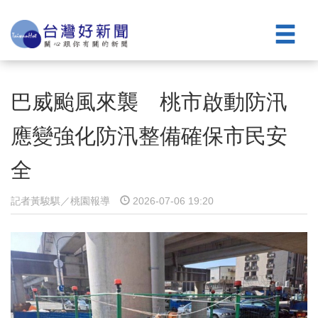
巴威颱風來襲 桃市啟動防汛
應變強化防汛整備確保市民安
全
記者黃駿騏／桃園報導
2026-07-06 19:20