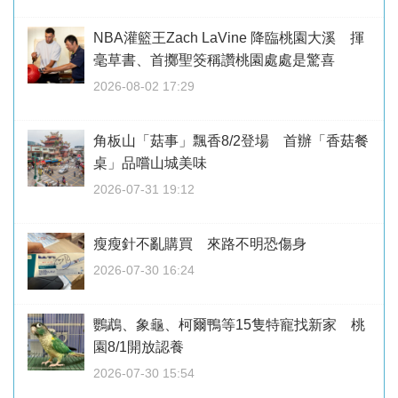
NBA灌籃王Zach LaVine 降臨桃園大溪 揮
毫草書、首擲聖筊稱讚桃園處處是驚喜
2026-08-02 17:29
角板山「菇事」飄香8/2登場 首辦「香菇餐
桌」品嚐山城美味
2026-07-31 19:12
瘦瘦針不亂購買 來路不明恐傷身
2026-07-30 16:24
鸚鵡、象龜、柯爾鴨等15隻特寵找新家 桃
園8/1開放認養
2026-07-30 15:54