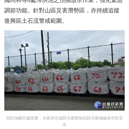
國同和等8處滯洪池之預抽放水作業，強化緊急
調節功能。針對山區災害潛勢區，亦持續追蹤
復興區土石流警戒範圍。
預防強颱巴威來襲，水務局完成防汛應變強化防汛整備確保市民安
全