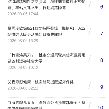
8/13城鎮韌性防空演習 演練期間機捷正常營
/
6
運、車站只進不出、行動網路降速
2026-08-06 17:44
桃園冷飲節8/21藝文特區登場 機捷A1、A12
/
7
站快閃店暖身活動即日搶先開跑
2026-08-06 16:29
「竹篙湊菜刀」 桃市交通局駁余信憲議員用
/
8
錯資料誤導社會大眾
2026-08-08 10:12
父親節顧健康 桃園醫院提醒泌尿保健
/
9
2026-08-06 02:22
白海豚颱風逼近 蘆竹區公所提前部署全面整
/
10
備強化防颱應變量能