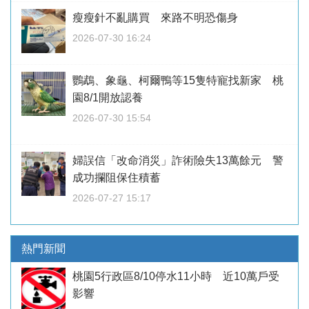
瘦瘦針不亂購買 來路不明恐傷身
2026-07-30 16:24
鸚鵡、象龜、柯爾鴨等15隻特寵找新家 桃
園8/1開放認養
2026-07-30 15:54
婦誤信「改命消災」詐術險失13萬餘元 警
成功攔阻保住積蓄
2026-07-27 15:17
熱門新聞
桃園5行政區8/10停水11小時 近10萬戶受
影響