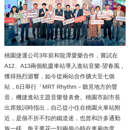
桃園捷運公司3年前和龍潭愛樂合作，嘗試在
A12、A13兩個航廈車站導入進站音樂-望春風，
獲得熱烈迴響，如今從兩站合作擴大至七個
站，6日舉行「MRT Rhythm－聽見地方的聲
音」機捷進站主題音樂發表會。桃園市副市長
出席致詞時指出，自己從小住在桃園火車站附
近，是個不折不扣的鐵道迷，也曾和許多通勤
族一樣，每天要花一到兩個小時在車廂內度