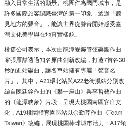
融入日常生活的願景。桃園作為國門城市，是
許多國際旅客認識臺灣的第一印象，透過「聽
見地方的聲音」，能讓世界從聲音開始感受臺
灣文化美學與在地真實樣貌。
桃捷公司表示，本次由龍潭愛樂管弦樂團作曲
家張雁喆透過知名原曲創新改編，打造7首各30
秒的進站樂曲，讓各車站擁有專屬「聲音名
片」。其中，A21環北站與A22老街溪站分別改
編自陳廷銓作曲的《攀一座山》與李哲藝作曲
的《龍潭映象》片段，呈現大桃園南區客庄文
化；A19桃園體育園區站以余勤芹作曲《Team
Taiwan》改編，展現桃園棒球城市活力；A17領