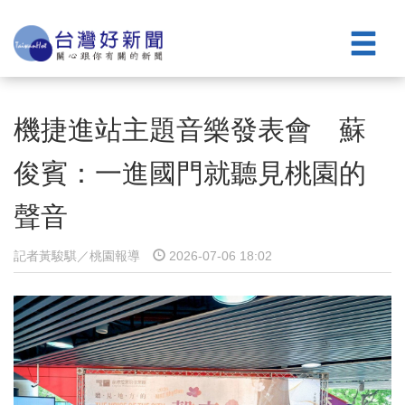
機捷進站主題音樂發表會 蘇
俊賓：一進國門就聽見桃園的
聲音
記者黃駿騏／桃園報導
2026-07-06 18:02