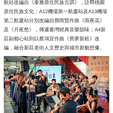
航站改編自《泰雅原住民族古調》，詮釋桃園
原住民族文化；A12機場第一航廈站及A13機場
第二航廈站分別改編自鄧雨賢作曲《雨夜花》
及《月夜愁》，傳遞臺灣經典音樂韻味；A4新
莊副都心站則以蔡鴻宜作曲《舊夢新粧》改
編，融合新莊老街人文歷史與城市新貌想像。