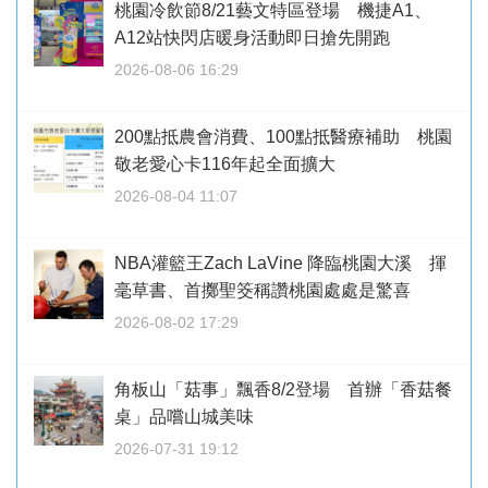
桃園冷飲節8/21藝文特區登場 機捷A1、
A12站快閃店暖身活動即日搶先開跑
2026-08-06 16:29
200點抵農會消費、100點抵醫療補助 桃園
敬老愛心卡116年起全面擴大
2026-08-04 11:07
NBA灌籃王Zach LaVine 降臨桃園大溪 揮
毫草書、首擲聖筊稱讚桃園處處是驚喜
2026-08-02 17:29
角板山「菇事」飄香8/2登場 首辦「香菇餐
桌」品嚐山城美味
2026-07-31 19:12