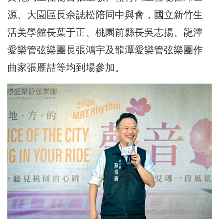
源、大園區長余誌松陪同中與會，國立新竹生
活美學館長葉于正、桃園前縣長吳志揚、龍潭
愛樂管弦樂團長張鴻宇及龍潭愛樂管弦樂團作
曲家張雁喆等均到場參加。