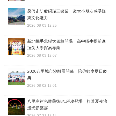
暑假走訪猴硐瑞三鑛業 邀大小朋友感受煤
鄉文化魅力
2026-08-03 12:25
新北攜手北聯大四校開課 高中職生提前進
頂尖大學探索專業
2026-08-03 12:07
2026八里城市沙雕展開幕 陪你歡度夏日慶
典
2026-08-02 12:01
八里左岸光雕藝術8/1璀璨登場 打造夏夜浪
漫光影盛宴
2026-07-31 13:14