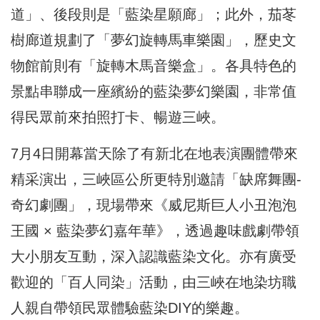
道」、後段則是「藍染星願廊」；此外，茄苳
樹廊道規劃了「夢幻旋轉馬車樂園」，歷史文
物館前則有「旋轉木馬音樂盒」。各具特色的
景點串聯成一座繽紛的藍染夢幻樂園，非常值
得民眾前來拍照打卡、暢遊三峽。
7月4日開幕當天除了有新北在地表演團體帶來
精采演出，三峽區公所更特別邀請「缺席舞團-
奇幻劇團」，現場帶來《威尼斯巨人小丑泡泡
王國 × 藍染夢幻嘉年華》，透過趣味戲劇帶領
大小朋友互動，深入認識藍染文化。亦有廣受
歡迎的「百人同染」活動，由三峽在地染坊職
人親自帶領民眾體驗藍染DIY的樂趣。