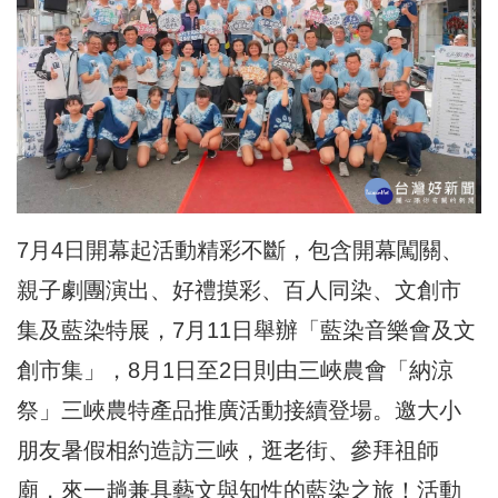
7月4日開幕起活動精彩不斷，包含開幕闖關、
親子劇團演出、好禮摸彩、百人同染、文創市
集及藍染特展，7月11日舉辦「藍染音樂會及文
創市集」，8月1日至2日則由三峽農會「納涼
祭」三峽農特產品推廣活動接續登場。邀大小
朋友暑假相約造訪三峽，逛老街、參拜祖師
廟，來一趟兼具藝文與知性的藍染之旅！活動