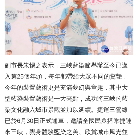
副市長朱惕之表示，三峽藍染節舉辦至今已邁
入第25個年頭，每年都帶給大眾不同的驚艷。
今年的裝置藝術更是充滿夢幻與童趣，其中大
型藍染裝置藝術是一大亮點，成功將三峽的藍
染文化融入城市景觀並加以延續。捷運三鶯線
已於6月30日正式通車，邀請全國民眾搭乘捷運
來三峽，親身體驗藍染之美、欣賞城市風光並