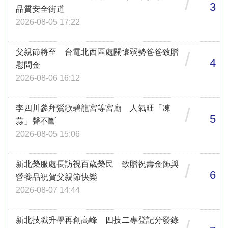
/
3
品質安全街道
2026-08-05 17:22
父親節將至 台電北西區處關懷弱勢爸爸致贈
/
4
慰問金
2026-08-06 16:12
李四川參拜鶯歌碧龍宮等宮廟 人氣旺「凍
/
5
蒜」聲不斷
2026-08-05 15:06
新北榮服處長訪視百歲榮民 致贈祝壽金飾與
/
6
營養品祝賀父親節快樂
2026-08-07 14:44
新北技職升學再創高峰 四技二專登記分發錄
/