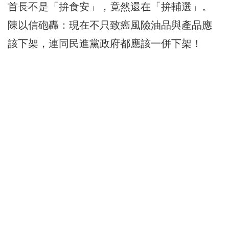
首長不是「拚食安」，竟然還在「拚輔選」。
陳以信砲轟：現在不只致癌風險油品與產品應
該下架，連同民進黨政府都應該一併下架！