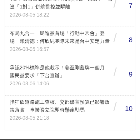
/
7
巡「1對1」併航監控並驅離
2026-08-05 18:22
布局九合一 民進黨首場「行動中常會」登
/
8
場 賴清德：何欣純團隊未來是台中安定力量
2026-08-05 16:57
承認20%標準是他裁示！姜至剛蓋牌一個月
/
9
國民黨要求「下台查辦」
2026-08-06 14:06
指狂砍道路施工查核、交部媒宣預算已影響政
/
10
策落實 卓揆盼立院即時懸崖勒馬
2026-08-05 21:18