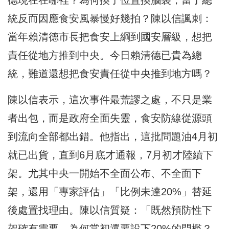
統反而因應食安風暴慢好幾拍？陳以信諷刺：
當年賴清德市長把食安上綱到國安層級，想把
責任從地方推到中央。今日賴清德已貴為總
統，難道還想把食安責任從中央推到地方嗎？
陳以信表示，這次事件最荒謬之處，不只是業
者出包，而是政府全面失靈，食安防線從源頭
到流向全部都出錯。他指出，這批問題油4月初
就已出貨，直到6月底才通報，7月初才陸續下
架。尤其中央一開始不全面公布、不全面下
架，還用「專家評估」「比例未達20%」替延
後處置找理由。陳以信質疑：「既然預防性下
架確有需要，為何當初還要設下20%的門檻？