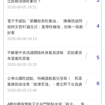
3
怎跟賴清德乾爹比？
2026-08-05 18:51
電子手鐶貼「萊爾校長吃毒油」 陳佩琪放閃
/
4
祝柯文哲67歲生日：羞辱性極強，但每一張都
好看
2026-08-06 18:13
不解黨中央決議開除終身黨員資格 莊貽量宣
/
5
布退黨民眾黨
2026-08-05 15:20
公帑出國吃甜點、特權護航親兒登島！ 民眾
/
6
黨痛批徐佳青「敗壞官箴」：應立即下台負責
2026-08-05 12:46
4艘中國海警船又近金門限制水域「執法」 海