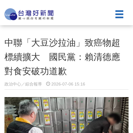
中聯「大豆沙拉油」致癌物超
標續擴大 國民黨：賴清德應
對食安破功道歉
政治中心／綜合報導
2026-07-06 15:16