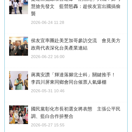
慧搶先發文 藍營怒轟：趁侯友宜出國搞偷
襲
2026-06-24 11:28
侯友宜率團赴美芝加哥參訪交流 會見美方
政商代表深化台美產業連結
2026-06-22 16:00
蔣萬安讚「輝達落腳北士科」關鍵推手！
李四川屏東同鄉會同台催票人氣爆棚
2026-05-31 10:46
國民黨彰化市長初選女將表態 主張公平民
調、藍白合作拚整合
2026-05-27 15:55