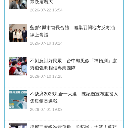
眾疑慮增大
2026-07-22 16:54
藍營4縣市首長合體 邀集召開地方反毒油
線上會議
2026-07-19 19:14
不刻意討好民眾 台中颱風假「神預測」盧
秀燕強調相信專業團隊
2026-07-10 17:25
不缺席2026九合一大選 陳紀衡宣布重投入
集集鎮長選戰
2026-07-01 19:09
捷運三鶯線准營運爆「割稻尾」大戰！蘇巧