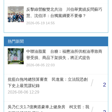
反擊綠營酸雙北共治 川伯舉實績反問蘇巧
慧、沈伯洋：台獨黨綱要不要修？
2026-05-19 14:55
熱門新聞
中聯油脂案 台糖︰福懋油所供粗油導致商
譽受損、商品下架損失，將正式提告
2026-08-05 22:03
批藍白拖垮總預算審查 民進黨：立法院恐創
/
2
下史上最荒謬紀錄
2026-08-06 12:29
吳乃仁欠1.7億爽搭豪車上健身房 柯文哲：我
/