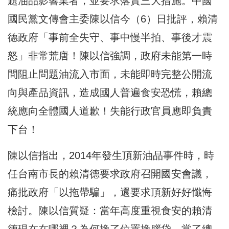
題油品影響業者，並要求落實三大措施。中國
國民黨文傳會主委陳以信今（6）日批評，賴清
德政府「事前全失守、事中慢半拍、事後才震
怒」非常荒唐！陳以信強調，政府未能第一時
間阻止問題油流入市面，未能即時完整公開流
向與產品資訊，造成國人普遍食安恐慌，賴總
統應向全體國人道歉！失能行政官員應即負責
下台！
陳以信指出，2014年發生頂新油品事件時，時
任台南市長的賴清德要求政府召開國安會議，
痛批政府「以拖帶騙」，還要求頂新好好懺悔
檢討。陳以信質疑：當年高度重視食安的賴清
德現在在哪裡？為何換了位置換腦袋，當了總