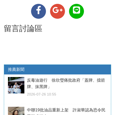
留言討論區
推薦新聞
反毒油遊行 徐欣瑩痛批政府「蓋牌、擋箭
牌、抹黑牌」
2026-07-26 10:55
中聯19批油品重新上架 許淑華認為恐令民