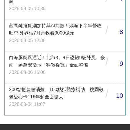
裝
2026-08-05 10:30
蘋果鏈拉貨潮加持與AI共振！鴻海下半年營收
/
8
旺季 外界估7月營收看9000億元
2026-08-05 12:30
白海豚颱風逼近！北市8、9日恐飆9級陣風、豪
/
9
雨 蔣萬安指示「料敵從寬」全面整備
2026-08-06 16:00
200點抵農會消費、100點抵醫療補助 桃園敬
/
10
老愛心卡116年起全面擴大
2026-08-04 11:07