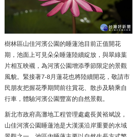
樹林區山佳河濱公園的睡蓮池目前正值開花
期，池面上可見朵朵睡蓮陸續
綻放
，與翠綠葉
片相互映襯，為河濱公園增添季節限定的景觀
風貌。緊接著7-8月蓮花也將陸續開花，敬請市
民朋友把握花季期間前往賞花、散步及騎乘自
行車，體驗河濱公園豐富的
自然景觀。
新北市政府高灘地工程管理處處長黃裕斌說，
山佳河濱公園睡蓮池是大漢溪沿岸重要的水域
景觀之一，池區內睡蓮主要以自然生長方式繁