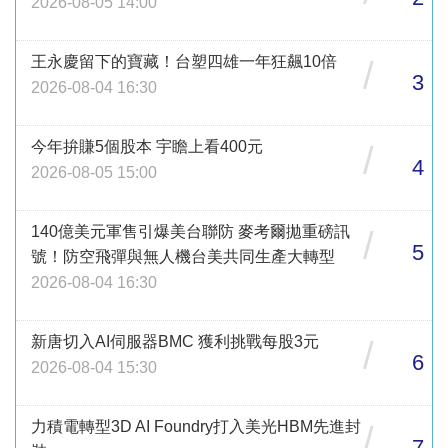
2026-08-05 14:00
王永慶留下的寶藏！台塑四雄一年狂飆10倍
/
3
2026-08-04 16:30
今年拚賺5個股本 宇瞻上看400元
/
4
2026-08-05 15:00
140億美元軍售引爆美台聯防 麥考爾拋重磅訊
/
5
號！防空飛彈與無人機台美共同生產大轉型
2026-08-04 16:30
新唐切入AI伺服器BMC 獲利挑戰每股3元
/
6
2026-08-04 15:30
力積電轉型3D AI Foundry打入美光HBM先進封
/
7