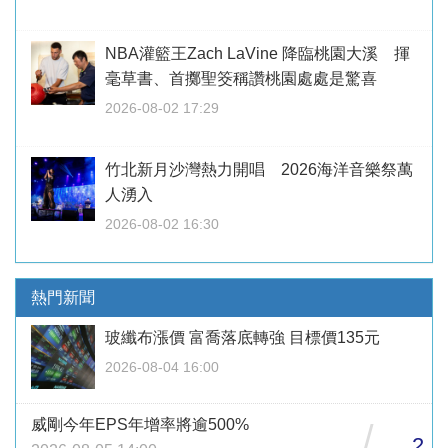
NBA灌籃王Zach LaVine 降臨桃園大溪 揮
毫草書、首擲聖筊稱讚桃園處處是驚喜
2026-08-02 17:29
竹北新月沙灣熱力開唱 2026海洋音樂祭萬
人湧入
2026-08-02 16:30
熱門新聞
玻纖布漲價 富喬落底轉強 目標價135元
2026-08-04 16:00
威剛今年EPS年增率將逾500%
/
2