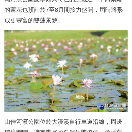
的蓮花也預計於7至8月間接力盛開，屆時將形
成更豐富的雙蓮景貌。
山佳河濱公園位於大漢溪自行車道沿線，周邊