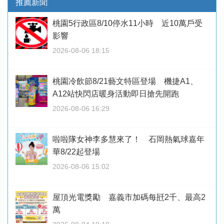
推薦新聞
桃園5行政區8/10停水11小時 近10萬戶受
影響
2026-08-06 18:15
桃園冷飲節8/21藝文特區登場 機捷A1、
A12站快閃店暖身活動即日搶先開跑
2026-08-06 16:29
啦啦隊女神李多慧來了！ 石岡熱氣球嘉年
華8/22起登場
2026-08-06 15:02
屋頂光電獎勵 嘉義市加碼每瓩2千、最高2
萬