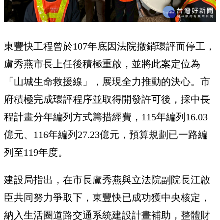
東豐快工程曾於107年底因法院撤銷環評而停工，
盧秀燕市長上任後積極重啟，並將此案定位為
「山城生命救援線」，展現全力推動的決心。市
府積極完成環評程序並取得開發許可後，採中長
程計畫分年編列方式籌措經費，115年編列16.03
億元、116年編列27.23億元，預算規劃已一路編
列至119年度。
建設局指出，在市長盧秀燕與立法院副院長江啟
臣共同努力爭取下，東豐快已成功獲中央核定，
納入生活圈道路交通系統建設計畫補助，整體財