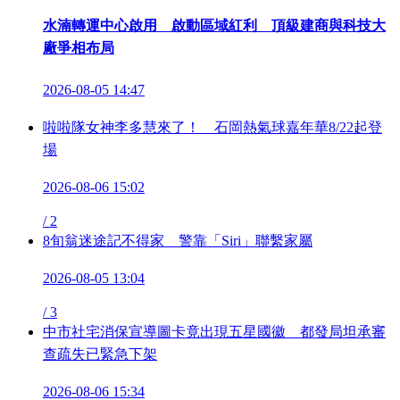
水湳轉運中心啟用 啟動區域紅利 頂級建商與科技大
廠爭相布局
2026-08-05 14:47
啦啦隊女神李多慧來了！ 石岡熱氣球嘉年華8/22起登
場
2026-08-06 15:02
/
2
8旬翁迷途記不得家 警靠「Siri」聯繫家屬
2026-08-05 13:04
/
3
中市社宅消保宣導圖卡竟出現五星國徽 都發局坦承審
查疏失已緊急下架
2026-08-06 15:34