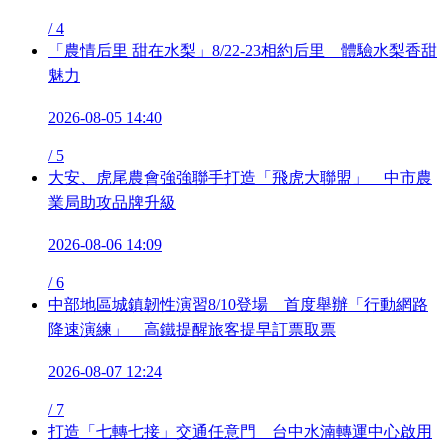
/
4
「農情后里 甜在水梨」8/22-23相約后里 體驗水梨香甜
魅力
2026-08-05 14:40
/
5
大安、虎尾農會強強聯手打造「飛虎大聯盟」 中市農
業局助攻品牌升級
2026-08-06 14:09
/
6
中部地區城鎮韌性演習8/10登場 首度舉辦「行動網路
降速演練」 高鐵提醒旅客提早訂票取票
2026-08-07 12:24
/
7
打造「七轉七接」交通任意門 台中水湳轉運中心啟用