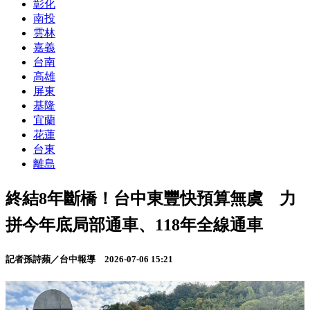
彰化
南投
雲林
嘉義
台南
高雄
屏東
基隆
宜蘭
花蓮
台東
離島
終結8年斷橋！台中東豐快預算無虞 力
拼今年底局部通車、118年全線通車
記者孫詩蘋／台中報導
2026-07-06 15:21