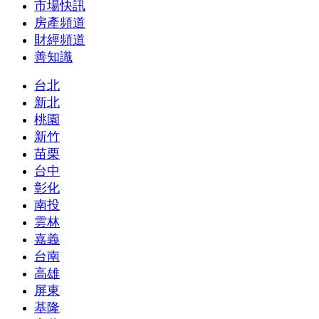
市場快訊
房產頻道
財經頻道
善知識
台北
新北
桃園
新竹
苗栗
台中
彰化
南投
雲林
嘉義
台南
高雄
屏東
基隆