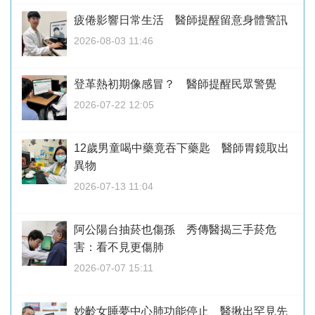
疲倦影響日常生活 醫師提醒留意身體警訊
2026-08-03 11:46
登革熱初期像感冒？ 醫師提醒民眾警覺
2026-07-22 12:05
12歲男童喝中藥竟吞下藥匙 醫師胃鏡取出
異物
2026-07-13 11:04
阿公陽台抽菸也傷孫 秀傳醫揭三手菸危
害：看不見更傷肺
2026-07-07 15:11
妙齡女睡夢中心肺功能停止 醫揪出罕見先