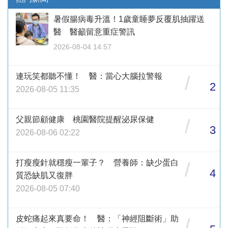
暑假腸病毒升溫！1歲童睡夢反覆肌抽躍送
醫 醫籲留意重症警訊
2026-08-04 14:57
連玩笑都聽不懂！ 醫：當心大腦拉警報
/
2
2026-08-05 11:35
父親節顧健康 桃園醫院提醒泌尿保健
/
3
2026-08-06 02:22
打瘦瘦針就穩瘦一輩子？ 營養師：缺少蛋白
/
4
質恐缺肌又復胖
2026-08-05 07:40
皮蛇痛起來真要命！ 醫：「神經阻斷術」助
/