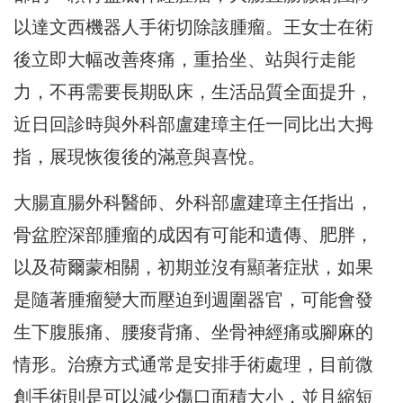
以達文西機器人手術切除該腫瘤。
王女士在術
後立即大幅改善疼痛，重拾坐、站與行走能
力，
不再需要長期臥床，生活品質全面提升，
近日回診時與外科部盧建璋主任一同比出大拇
指，
展現恢復後的滿意與喜悅。
大腸直腸外科醫師、外科部盧建璋主任指出，
骨盆腔深部腫
瘤的成因有可能和遺傳、肥胖，
以及荷爾蒙相關，初期並沒有顯著症
狀，如果
是隨著腫瘤變大而壓迫到週圍器官，可能會發
生下腹脹痛、
腰痠背痛、坐骨神經痛或腳麻的
情形。
治療方式通常是安排手術處理，
目前微
創手術則是可以減少傷口面積大小，並且縮短