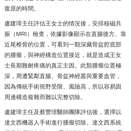
復原的時間。
盧建璋主任評估王女士的情況後，安排核磁共
振（MRI）
檢查，依據影像顯示在直腸後方、靠
近尾椎骨的位置，
可看到一顆深藏骨盆腔底部
的腫瘤，與神經構造位置接近，
就是造成王女
士長期難耐疼痛的真正主因。此類腫瘤位置極
深，
周遭緊鄰直腸、骨盆神經叢與重要血管，
因為傳統手術視野受限、
風險高，所以容易因
周邊構造複雜而難以完整切除。
盧建璋主任及蔡豐璟醫師團隊評估後，
選擇以
達文西機器人手術進行腫瘤切除。
達文西系統