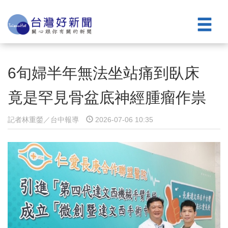
6旬婦半年無法坐站痛到臥床
竟是罕見骨盆底神經腫瘤作祟
記者林重鎣／台中報導
2026-07-06 10:35