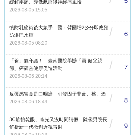
5
緩解疼痛、降低皰疹後神經痛風險
2026-08-05 15:05
慎防乳癌術後大象手 醫：臂圍增2公分即應預
/
6
防淋巴水腫
2026-08-05 08:20
「爸」氣守護！ 臺南醫院舉辦「勇.健父親
/
7
節」癌篩暨健康促進活動
2026-08-06 20:14
反覆感冒竟是口咽癌 引發因子非菸、檳、酒
/
8
2026-08-06 18:49
3C族怕乾眼、眩光又沒時間請假 陳俊男院長
/
9
解析新一代微創近視雷射
2026-08-05 10:23