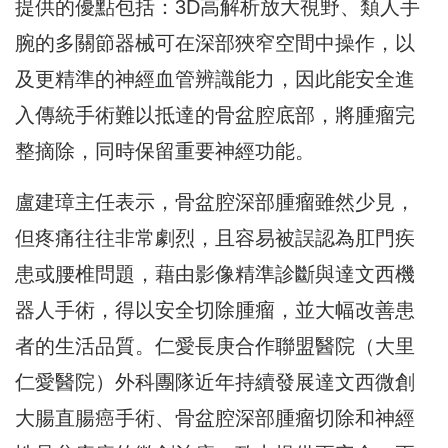
提供的優點包括：3D高解析放大視野、
類人手
腕的多關節器械可在深部狹窄空間中操作，
以
及更精準的神經血管辨識能力，
因此能安全進
入傳統手術難以抵達的骨盆腔底部，將腫瘤完
整摘除，
同時保留重要神經功能。
盧建璋主任表示，骨盆腔深部腫瘤雖然少見，
但疼痛往往非常劇烈，且容易被誤認為肛門疾
患或腰椎問題，
藉由影像精準診斷與達文西機
器人手術，得以安全切除腫瘤，
並大幅改善患
者的生活品質。仁愛長庚合作聯盟醫院（
大里
仁愛醫院）外科團隊近年持續發展達文西微創
大腸直腸癌手術、
骨盆腔深部腫瘤切除和神經