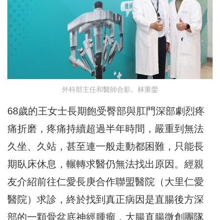
外科部主任和醫師合影。林重鎣
68歲的王女士長期飽受臀部與肛門深部劇烈疼
痛折磨，
疼痛持續超過半年時間，嚴重到無法
久坐、久站，
甚至連一般走動都困難，只能長
期臥床休息，
輾轉求醫仍無法找出原因。經親
友介紹前往仁愛長庚合作聯盟醫院（
大里仁愛
醫院）求診，
終於找到真正病因是直腸後方深
部的一顆骨盆底神經腫瘤，
大腸直腸微創團隊