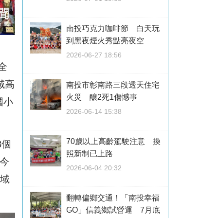
南投巧克力咖啡節 白天玩
到黑夜煙火秀點亮夜空
2026-06-27 18:56
全
域高
南投市彰南路三段透天住宅
火災 釀2死1傷憾事
國小
2026-06-14 15:38
70歲以上高齡駕駛注意 換
3個
照新制已上路
今
2026-06-04 20:32
區域
翻轉偏鄉交通！「南投幸福
GO」信義鄉試營運 7月底