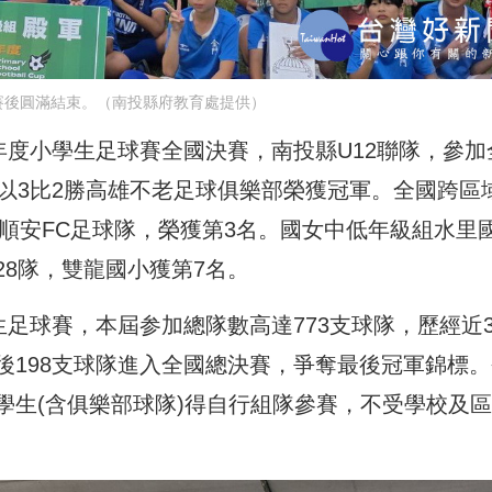
賽後圓滿結束。（南投縣府教育處提供）
年度小學生足球賽全國決賽，南投縣U12聯隊，參加
以3比2勝高雄不老足球俱樂部榮獲冠軍。全國跨區
蘭順安FC足球隊，榮獲第3名。國女中低年級組水里
8隊，雙龍國小獲第7名。
生足球賽，本屆参加總隊數高達773支球隊，歷經近
後198支球隊進入全國總決賽，爭奪最後冠軍錦標。
學生(含俱樂部球隊)得自行組隊參賽，不受學校及