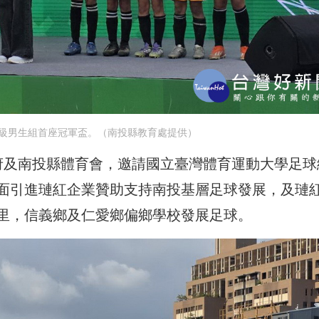
級男生組首座冠軍盃。（南投縣教育處提供）
府及南投縣體育會，邀請國立臺灣體育運動大學足球
面引進璉紅企業贊助支持南投基層足球發展，及璉
里，信義鄉及仁愛鄉偏鄉學校發展足球。