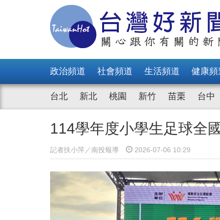
政治頻道
社會頻道
生活頻道
健康頻
台北
新北
桃園
新竹
苗栗
台中
114學年度小學生足球全
記者扶小萍／南投報導
2026-07-06 10:29