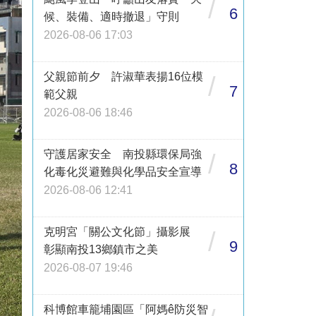
/
6
候、裝備、適時撤退」守則
2026-08-06 17:03
父親節前夕 許淑華表揚16位模
/
7
範父親
2026-08-06 18:46
守護居家安全 南投縣環保局強
/
8
化毒化災避難與化學品安全宣導
2026-08-06 12:41
克明宮「關公文化節」攝影展
/
9
彰顯南投13鄉鎮市之美
2026-08-07 19:46
科博館車籠埔園區「阿媽ê防災智