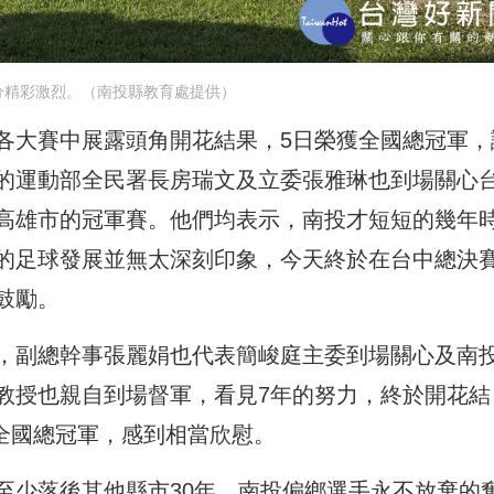
分精彩激烈。（南投縣教育處提供）
各大賽中展露頭角開花結果，5日榮獲全國總冠軍，
的運動部全民署長房瑞文及立委張雅琳也到場關心
高雄市的冠軍賽。他們均表示，南投才短短的幾年
的足球發展並無太深刻印象，今天終於在台中總決
鼓勵。
，副總幹事張麗娟也代表簡峻庭主委到場關心及南
教授也親自到場督軍，看見7年的努力，終於開花結
到全國總冠軍，感到相當欣慰。
至少落後其他縣市30年，南投偏鄉選手永不放棄的