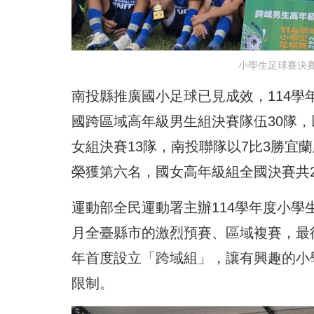
小學生足球賽決
南投縣推廣國小足球已見成效，114學
國跨區域高年級男生組決賽隊伍30隊，
女組決賽13隊，南投聯隊以7比3勝宜
榮獲第六名，國女高年級組全國決賽共2
運動部全民運動署主辦114學年度小學
月全臺縣市的激烈預賽、區域複賽，最
年首度設立「跨域組」，讓有興趣的小
限制。