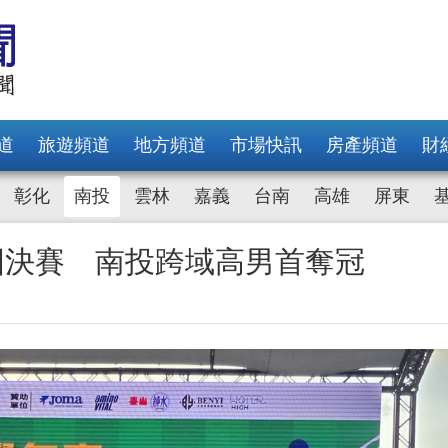
道
旅遊頻道
地方頻道
市場快訊
房產頻道
財
彰化
南投
雲林
嘉義
台南
高雄
屏東
國決賽 南投跨域高男首奪冠