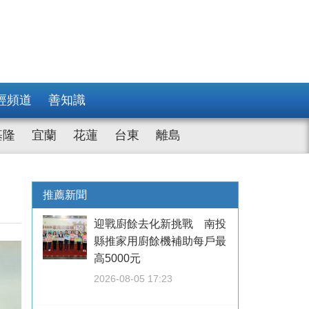
經頻道
善知識
基隆
宜蘭
花蓮
台東
離島
推薦新聞
迎戰廚餘去化新挑戰 南投
縣推家用廚餘機補助每戶最
高5000元
2026-08-05 17:23