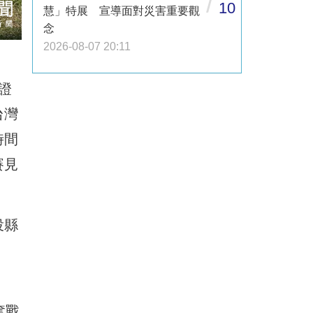
/
10
慧」特展 宣導面對災害重要觀
念
2026-08-07 20:11
證
台灣
時間
賽見
投縣
奮戰