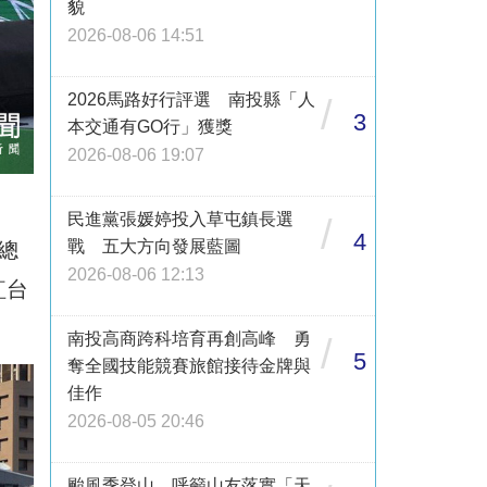
貌
2026-08-06 14:51
2026馬路好行評選 南投縣「人
/
3
本交通有GO行」獲獎
2026-08-06 19:07
民進黨張媛婷投入草屯鎮長選
/
4
戰 五大方向發展藍圖
總
2026-08-06 12:13
紅台
南投高商跨科培育再創高峰 勇
/
5
奪全國技能競賽旅館接待金牌與
佳作
2026-08-05 20:46
颱風季登山 呼籲山友落實「天