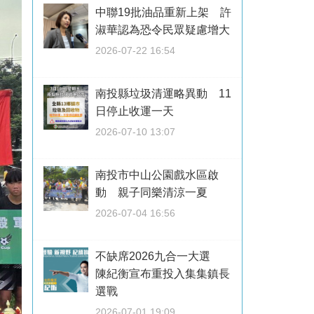
中聯19批油品重新上架 許
淑華認為恐令民眾疑慮增大
2026-07-22 16:54
南投縣垃圾清運略異動 11
日停止收運一天
2026-07-10 13:07
南投市中山公園戲水區啟
動 親子同樂清涼一夏
2026-07-04 16:56
不缺席2026九合一大選
陳紀衡宣布重投入集集鎮長
選戰
2026-07-01 19:09