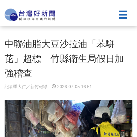
中聯油脂大豆沙拉油「苯駢
芘」超標 竹縣衛生局假日加
強稽查
記者季大仁／新竹報導
2026-07-05 16:51