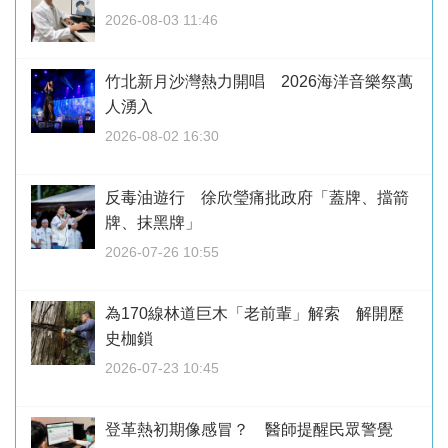
2026-08-03 11:46
竹北新月沙灣熱力開唱 2026海洋音樂祭萬
人湧入
2026-08-02 16:30
反毒油遊行 徐欣瑩痛批政府「蓋牌、擋箭
牌、抹黑牌」
2026-07-26 10:55
為170線林道巨木「老前輩」解索 解開歷
史枷鎖
2026-07-23 10:45
登革熱初期像感冒？ 醫師提醒民眾警覺