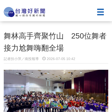
舞林高手齊聚竹山 250位舞者
接力尬舞嗨翻全場
記者扶小萍／南投報導
2026-07-05 10:42