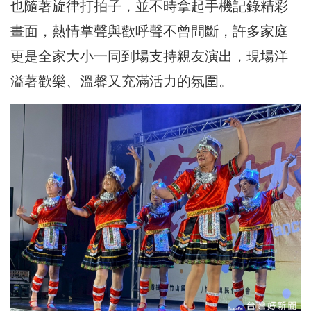
也隨著旋律打拍子，並不時拿起手機記錄精彩
畫面，熱情掌聲與歡呼聲不曾間斷，許多家庭
更是全家大小一同到場支持親友演出，現場洋
溢著歡樂、溫馨又充滿活力的氛圍。