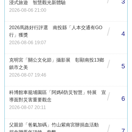
3
浸式旅遊 智慧觀光新體驗
2026-08-06 21:00
2026馬路好行評選 南投縣「人本交通有GO
/
4
行」獲獎
2026-08-06 19:07
克明宮「關公文化節」攝影展 彰顯南投13鄉
/
5
鎮市之美
2026-08-07 19:46
科博館車籠埔園區「阿媽ê防災智慧」特展 宣
/
6
導面對災害重要觀念
2026-08-07 20:11
父親節「爸氣加碼」竹山紫南宮辦捐血活動
/
7