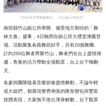
250名高手齊聚飆舞技。（竹山鎮公所提供）
南投縣竹山鎮公所舉辦、備受地方期待的「舞
林大會」盛事，4日晚間在鎮公所大禮堂沸騰登
場。活動聚集各路舞蹈好手，共有20個舞團、
計約250位舞者齊聚竹山，舞者們在台上盡情揮
灑，青春的活力帶動全場觀眾，台上台下嗨翻
天。
各參與團隊隨著音樂節奏盡情舞動，不論年輕
或大姐們，都展現整齊俐落的隊形變化與豐富
肢體表現，大家無不使出渾身解數，台下觀眾