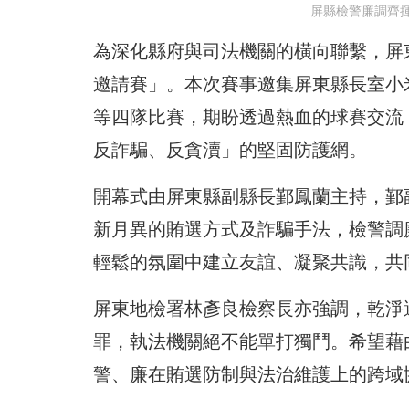
屏縣檢警廉調齊
為深化縣府與司法機關的橫向聯繫，屏東
邀請賽」。本次賽事邀集屏東縣長室小
等四隊比賽，期盼透過熱血的球賽交流
反詐騙、反貪瀆」的堅固防護網。
開幕式由屏東縣副縣長鄞鳳蘭主持，鄞
新月異的賄選方式及詐騙手法，檢警調
輕鬆的氛圍中建立友誼、凝聚共識，共
屏東地檢署林彥良檢察長亦強調，乾淨
罪，執法機關絕不能單打獨鬥。希望藉
警、廉在賄選防制與法治維護上的跨域