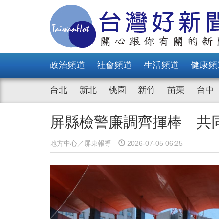
政治頻道
社會頻道
生活頻道
健康頻
台北
新北
桃園
新竹
苗栗
台中
屏縣檢警廉調齊揮棒 共
地方中心／屏東報導
2026-07-05 06:25