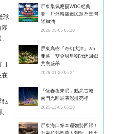
屏東集氣應援WBC經典
賽 戶外轉播邀民眾為臺灣
壘球
隊加油
處隊
2026-03-05 06:10
選、
屏東高樹「奇幻大津」2/5
開幕 雙金男星劉冠廷回鄉
前日
共襄盛舉
2026-01-30 06:24
位在
「恆春夜未眠」點亮古城
南門光雕展演彩排亮相
擊犯
2025-12-06 06:20
調、
屏東海口祭本週強勢回歸！
哥吉拉熱潮萬人朝聖 煙火