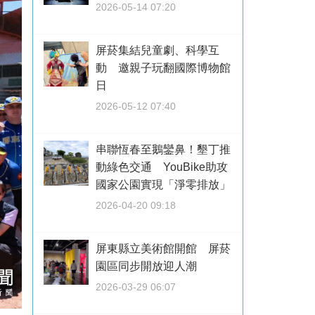
2026-05-14 07:20
屏菸集結兒童劇、科學互
動 邀親子玩翻國際博物館
日
2026-05-12 07:40
串聯恆春至鵝鑾鼻！墾丁推
動綠色交通 YouBike助攻
國家公園實現「淨零排放」
2026-04-20 09:18
屏東縣立美術館開館 屏菸
園區同步開放迎人潮
2026-03-29 06:07