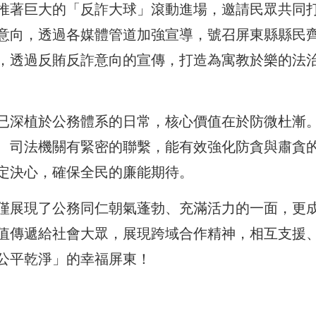
推著巨大的「反詐大球」滾動進場，邀請民眾共同
意向，透過各媒體管道加強宣導，號召屏東縣縣民
，透過反賄反詐意向的宣傳，打造為寓教於樂的法
已深植於公務體系的日常，核心價值在於防微杜漸
、司法機關有緊密的聯繫，能有效強化防貪與肅貪
定決心，確保全民的廉能期待。
僅展現了公務同仁朝氣蓬勃、充滿活力的一面，更
值傳遞給社會大眾，展現跨域合作精神，相互支援
公平乾淨」的幸福屏東！