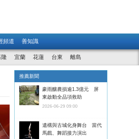
經頻道
善知識
基隆
宜蘭
花蓮
台東
離島
推薦新聞
豪雨釀農損逾1.3億元 屏
東啟動全品項救助
2026-06-29 09:00
遺構與古城化身舞台 當代
馬戲、舞蹈接力演出