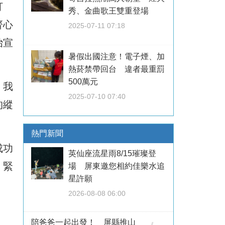
打
秀、金曲歌王雙重登場
齊心
2025-07-11 07:18
治宣
暑假出國注意！電子煙、加
熱菸禁帶回台 違者最重罰
500萬元
。我
2025-07-10 07:40
的縱
熱門新聞
成功
英仙座流星雨8/15璀璨登
、緊
場 屏東邀您相約佳樂水追
星許願
2026-08-08 06:00
陪爸爸一起出發！ 屏縣推山