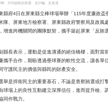
揮棒 共同啟動反賄選、反詐騙、反貪瀆
縣府4日在屏東縣立棒球場舉辦「115年度廉政盃
米隊、屏東地方檢察署、屏東縣政府警察局及政風
，增進跨機關間的團隊默契，攜手築起屏東「反賄
副縣長表示，運動是促進溝通的絕佳橋樑，面對當
廉攜手合作，期盼透過壘球賽的軟性交流，讓各單
同守護民主的價值與縣民的財產安全。
選舉是捍衛民主的重要基石，不論是查察賄選或打
由球場上的良性互動建立深厚信任，進而提升檢、
協同作戰力。