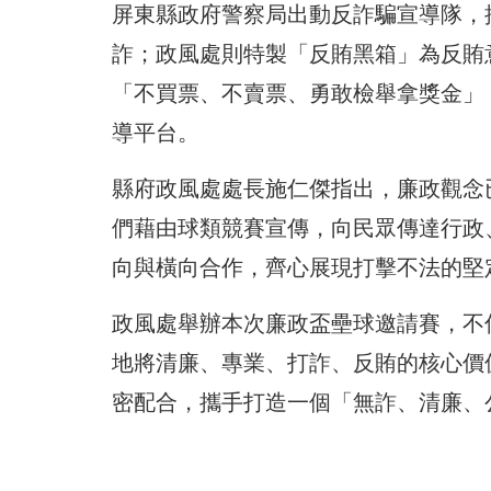
屏東縣政府警察局出動反詐騙宣導隊，
詐；政風處則特製「反賄黑箱」為反賄
「不買票、不賣票、勇敢檢舉拿獎金」
導平台。
縣府政風處處長施仁傑指出，廉政觀念
們藉由球類競賽宣傳，向民眾傳達行政
向與橫向合作，齊心展現打擊不法的堅
政風處舉辦本次廉政盃壘球邀請賽，不
地將清廉、專業、打詐、反賄的核心價
密配合，攜手打造一個「無詐、清廉、