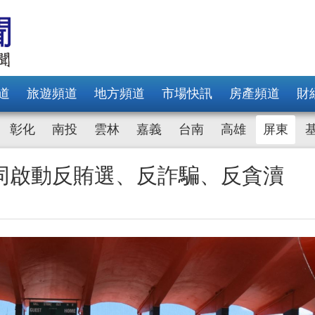
道
旅遊頻道
地方頻道
市場快訊
房產頻道
財
彰化
南投
雲林
嘉義
台南
高雄
屏東
同啟動反賄選、反詐騙、反貪瀆