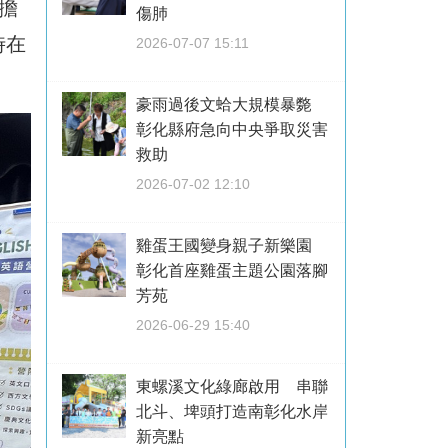
擔
傷肺
時在
2026-07-07 15:11
豪雨過後文蛤大規模暴斃
彰化縣府急向中央爭取災害
救助
2026-07-02 12:10
雞蛋王國變身親子新樂園
彰化首座雞蛋主題公園落腳
芳苑
2026-06-29 15:40
東螺溪文化綠廊啟用 串聯
北斗、埤頭打造南彰化水岸
新亮點