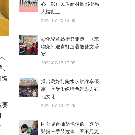
心 彰化民族新村長照衛福
大樓動土
2026-07-20 15:00
彰化兒童藝術節開跑 《來
喫茶》迎賓打造暑假藝文盛
宴
由大
2026-07-18 15:05
英語、
國際
搭台灣好行跑水求財線享優
惠 享受沿線特色景點與在
地文化
重要
2026-07-13 22:25
l
阿公陽台抽菸也傷孫 秀傳
設
醫揭三手菸危害：看不見更