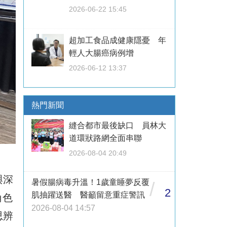
2026-06-22 15:45
超加工食品成健康隱憂 年
輕人大腸癌病例增
2026-06-12 13:37
熱門新聞
縫合都市最後缺口 員林大
道環狀路網全面串聯
2026-08-04 20:49
與深
暑假腸病毒升溫！1歲童睡夢反覆
/
2
肌抽躍送醫 醫籲留意重症警訊
角色
2026-08-04 14:57
思辨