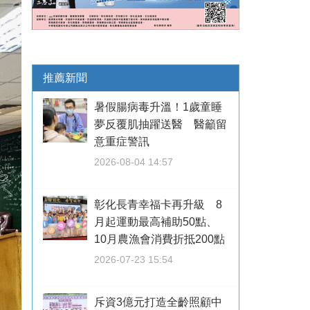
推薦新聞
暑假腸病毒升溫！1歲童睡
夢反覆肌抽躍送醫 醫籲留
意重症警訊
2026-08-04 14:57
彰化長青幸福卡再升級 8
月起運動最高補助50點、
10月農漁會消費折抵200點
2026-07-23 15:54
斥資3億元打造全齡照顧中