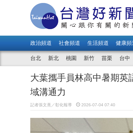
政治頻道
社會頻道
生活頻道
健康頻
台北
新北
桃園
新竹
苗栗
台中
大葉攜手員林高中暑期英語
域溝通力
記者張文熹／彰化報導
2026-07-04 07:40