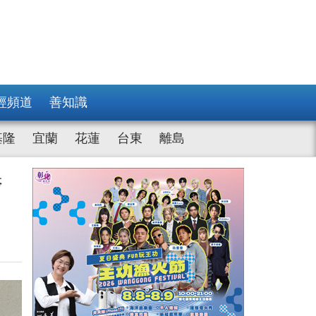
經頻道
善知識
基隆
宜蘭
花蓮
台東
離島
跨