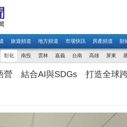
道
旅遊頻道
地方頻道
市場快訊
房產頻道
財
彰化
南投
雲林
嘉義
台南
高雄
屏東
營 結合AI與SDGs 打造全球