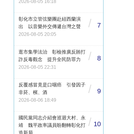
2026-08-05 16:18
彰化市立管弦樂團赴紐西蘭演
/
7
出 以音樂外交傳遞台灣之聲
2026-08-05 20:05
逛市集學法治 彰檢推廣反賄打
/
8
詐反毒觀念 提升全民防罪力
2026-08-05 22:31
反覆感冒竟是口咽癌 引發因子
/
9
非菸、檳、酒
2026-08-06 18:49
國民黨同志介紹會巡迴大村、永
/
10
靖 魏平政率議員盼翻轉彰化打
造新局