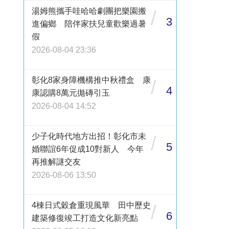
湯姆熊攜手哇哈哈劇團把樂園搬
/
3
進偏鄉 陪伴家扶兒童歡樂過暑
假
2026-08-04 23:36
彰化8家身障機構推中秋禮盒 康
/
4
康認購8萬元拋磚引玉
2026-08-04 14:52
少子化時代地方出招！彰化市未
/
5
婚聯誼6年促成10對新人 今年
再推解謎交友
2026-08-06 13:50
4棟日式穀倉重現風華 田中歷史
/
6
建築修復竣工打造文化新亮點