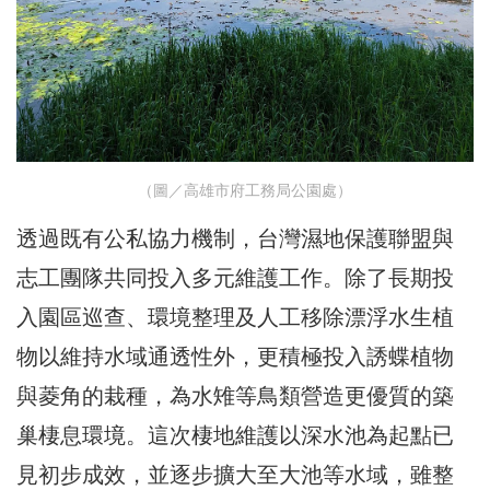
（圖／高雄市府工務局公園處）
透過既有公私協力機制，台灣濕地保護聯盟與
志工團隊共同投入多元維護工作。除了長期投
入園區巡查、環境整理及人工移除漂浮水生植
物以維持水域通透性外，更積極投入誘蝶植物
與菱角的栽種，為水雉等鳥類營造更優質的築
巢棲息環境。這次棲地維護以深水池為起點已
見初步成效，並逐步擴大至大池等水域，雖整