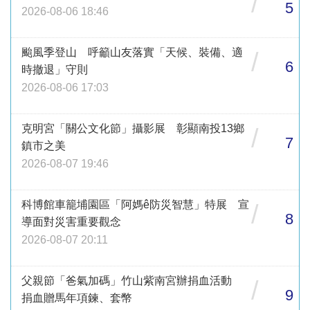
/
5
2026-08-06 18:46
颱風季登山 呼籲山友落實「天候、裝備、適
/
6
時撤退」守則
2026-08-06 17:03
克明宮「關公文化節」攝影展 彰顯南投13鄉
/
7
鎮市之美
2026-08-07 19:46
科博館車籠埔園區「阿媽ê防災智慧」特展 宣
/
8
導面對災害重要觀念
2026-08-07 20:11
父親節「爸氣加碼」竹山紫南宮辦捐血活動
/
9
捐血贈馬年項鍊、套幣