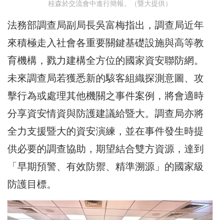
桂森於交流會中進行簡報。（暨大提供）
法務部調查局副局長吳富梅指出，調查局近年
來積極走入社會各重要關鍵基礎設施與高等教
育機構，戮力建構全方位的國家資安聯防網。
未來調查局若獲悉新的駭客組織探測意圖、攻
擊行為或處理其他機關之事件案例，將會適時
分享資安情資與防護建議給暨大。調查局亦將
全力支援暨大的資安演練，並在事件發生時提
供必要的調查協助，期望結合雙方資源，達到
「早期預警、有效防禦、精準溯源」的國家級
防護目標。