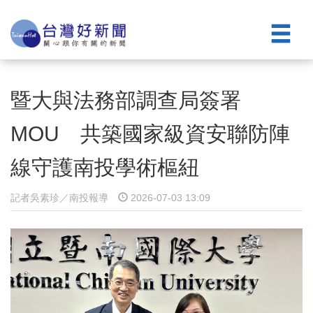
暨大與法務部調查局簽署
MOU 共築國家級資安聯防陣
線守護南投學術樞紐
記者吳素珍／南投報導
2026-07-03 13:09