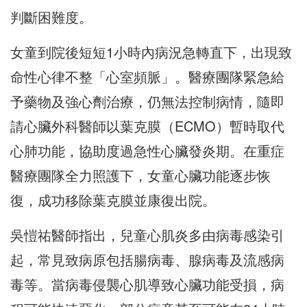
判斷困難度。
女童到院後短短1小時內病況急轉直下，出現致
命性心律不整「心室頻脈」。醫療團隊緊急給
予藥物及強心劑治療，仍無法控制病情，隨即
請心臟外科醫師以葉克膜（ECMO）暫時取代
心肺功能，協助度過急性心臟發炎期。在重症
醫療團隊全力照護下，女童心臟功能逐步恢
復，成功移除葉克膜並康復出院。
吳愷祐醫師指出，兒童心肌炎多由病毒感染引
起，常見致病原包括腸病毒、腺病毒及流感病
毒等。當病毒侵襲心肌導致心臟功能受損，病