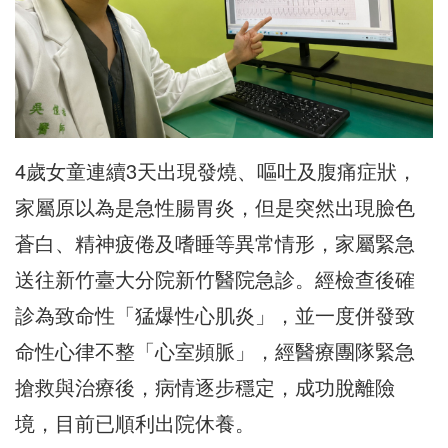
4歲女童連續3天出現發燒、嘔吐及腹痛症狀，
家屬原以為是急性腸胃炎，但是突然出現臉色
蒼白、精神疲倦及嗜睡等異常情形，家屬緊急
送往新竹臺大分院新竹醫院急診。經檢查後確
診為致命性「猛爆性心肌炎」，並一度併發致
命性心律不整「心室頻脈」，經醫療團隊緊急
搶救與治療後，病情逐步穩定，成功脫離險
境，目前已順利出院休養。