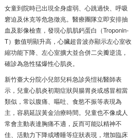
女童到院時已出現全身虛弱、心跳過快、呼吸
窘迫及休克等危急徵兆。醫療團隊立即安排抽
血及影像檢查，發現心肌肌鈣蛋白（Troponin-
T）數值明顯升高，心臟超音波亦顯示左心室收
縮功能下降、左心室擴大並合併二尖瓣逆流，
確診為急性猛爆性心肌炎。
新竹臺大分院小兒部兒科急診吳愷祐醫師表
示，兒童心肌炎初期症狀與腸胃炎或感冒相當
類似，常以腹痛、嘔吐、食慾不振等表現為
主，容易延誤黃金治療時間。兒童也不像成人
常會主動表達胸痛不適，反而可能以精神不
佳、活動力下降或嗜睡等症狀表現，增加臨床