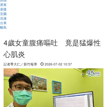
高雄
屏東
基隆
宜蘭
花蓮
台東
離島
4歲女童腹痛嘔吐 竟是猛爆性
心肌炎
記者季大仁／新竹報導
2026-07-02 10:37