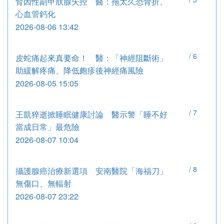
腎因性副甲狀腺失控 醫：拖太久恐骨折、
心血管鈣化
2026-08-06 13:42
/
6
皮蛇痛起來真要命！ 醫：「神經阻斷術」
助緩解疼痛、降低皰疹後神經痛風險
2026-08-05 15:05
/
7
王凱猝逝掀睡眠健康討論 醫示警「睡不好
當成日常」最危險
2026-08-07 10:04
/
8
攝護腺癌治療新選項 安南醫院「海福刀」
無傷口、無輻射
2026-08-07 23:22