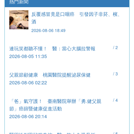
熱門新聞
反覆感冒竟是口咽癌 引發因子非菸、檳、
酒
2026-08-06 18:49
/
2
連玩笑都聽不懂！ 醫：當心大腦拉警報
2026-08-05 11:35
/
3
父親節顧健康 桃園醫院提醒泌尿保健
2026-08-06 02:22
/
4
「爸」氣守護！ 臺南醫院舉辦「勇.健父親
節」癌篩暨健康促進活動
2026-08-06 20:14
/
5