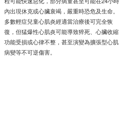
程可能快速惡化，部分病童甚至可能在24小時
內出現休克或心臟衰竭，嚴重時恐危及生命。
多數輕症兒童心肌炎經適當治療後可完全恢
復，但猛爆性心肌炎可能導致猝死、心臟收縮
功能受損或心律不整，甚至演變為擴張型心肌
病變等不可逆傷害。