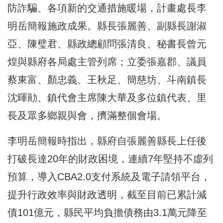
防詐騙、各項新的交通措施暖場，計畫處長李
明岳簡報施政成果。縣長張麗善、副縣長謝淑
亞、陳璧君、縣政總顧問張清良、秘書長曾元
煌與縣府各局處主管列席；立委張嘉郡、議員
蔡東富、顏忠義、王秋足、簡慈坊、斗南鎮長
沈暉勛、鎮代會主席陳大華及多位鎮代表、里
長及眾多鄉親與會，擠滿整個會場。
李明岳簡報時指出，縣府自張麗善縣長上任後
打破長達20年的財政困境，連續7年堅持不虛列
預算，導入CBA2.0支付系統及電子請領平台，
提升行政效率與財政透明，截至目前已累計減
債101億元，縣民平均負擔債務由3.1萬元降至