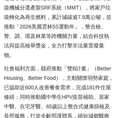
圾機械分選產製SRF系統（MMT），將家戶垃
圾轉化為再生燃料，累計減碳逾7.8萬公噸，並
推動「2026美麗雲林5S運動年」，整合檢、
警、調、環及林業等跨機關力量，結合科技執
法與提高檢舉獎金，全力打擊非法棄置廢棄
物。
社會福利方面，縣府推動「雙B計畫」（Better
Housing、Better Food），主動關懷弱勢家庭，
已協助近600人改善餐食需求，完成181件住屋
修繕；同時推動國中學生HPV疫苗補助、居家
中醫、在宅牙醫、65歲以上整合式健康篩檢及
長照服務，打造全齡照護體系，縮短城鄉醫療