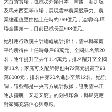
大百貨賣場，也成功外銷日本、韓國、新加坡
及馬來西亞等市場，展現雲林農業競爭力。農
業總產值更由她上任時約769億元，連續5年蟬
聯全國第一，目前已成長至948億元。
她引用行政院主計總處統計指出，雲林縣家庭
平均所得由上任時每戶88萬元、全國排名第20
名，逐年提升至去年114萬元，排名躍升至全國
第13名；家庭可支配所得也由72萬元提高至93
萬6000元，排名由第20名進步至第12名。她強
調，這些都是中央官方統計數據，證明雲林正
逐步擺脫「又老又窮」的刻板印象，縣民更應
對家鄉充滿信心與尊嚴。