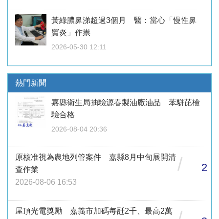
黃綠膿鼻涕超過3個月 醫：當心「慢性鼻
竇炎」作祟
2026-05-30 12:11
熱門新聞
嘉縣衛生局抽驗源春製油廠油品 苯駢芘檢
驗合格
2026-08-04 20:36
原核准視為農地列管案件 嘉縣8月中旬展開清
/
2
查作業
2026-08-06 16:53
屋頂光電獎勵 嘉義市加碼每瓩2千、最高2萬
/