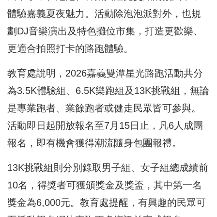
體驗嘉義夏夜魅力。活動除泡泡派對外，也規
劃DJ音樂演出及特色攤位市集，打造更歡樂、
更適合拍照打卡的路跑體驗。
教育處說明，2026嘉義雙潭星光路跑活動共分
為3.5K體驗組、6.5K樂跑組及13K挑戰組，無論
是專業跑者、業餘跑者或健走民眾皆可參與。
活動即日起開放報名至7月15日止，凡6人成團
報名，即有機會獲得潮流隨身包團報禮。
13K挑戰組則分別錄取男子組、女子組總成績前
10名，得獎者可獲頒獎金及獎盃，其中第一名
獎金為6,000元。教育處提醒，有興趣的民眾可