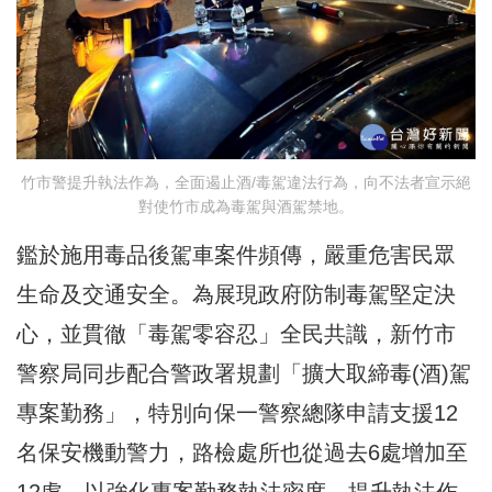
竹市警提升執法作為，全面遏止酒/毒駕違法行為，向不法者宣示絕
對使竹市成為毒駕與酒駕禁地。
鑑於施用毒品後駕車案件頻傳，嚴重危害民眾
生命及交通安全。為展現政府防制毒駕堅定決
心，並貫徹「毒駕零容忍」全民共識，新竹市
警察局同步配合警政署規劃「擴大取締毒(酒)駕
專案勤務」，特別向保一警察總隊申請支援12
名保安機動警力，路檢處所也從過去6處增加至
12處，以強化專案勤務執法密度、提升執法作