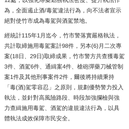
為，全面遏止酒/毒駕違法行為，向不法者宣示
絕對使竹市成為毒駕與酒駕禁地。
經統計115年1月迄今，竹市警落實嚴格執法，
共計取締施用毒駕案計98件，另本(6)月二次專
案(18日、29日)取締成果，竹市警方共查獲毒駕
3件、酒駕6件、通緝案4件、槍砲彈藥刀械管制
案1件及其他刑事案件2件，爾後將持續秉持
「毒(酒)駕零容忍」之原則，規劃優勢警力投入
執法，並針對高風險路段、時段加強攔檢與強
力查緝施用毒駕、酒駕的違規違法行為，以具
體執法成效保障市民安全。