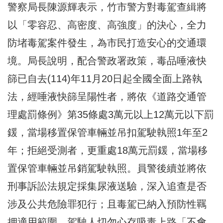
警察局長陳源輝表示，竹市警方對毒駕查緝將
以「零容忍、高密度、高強度」的決心，全力
防堵毒駕案件發生，為市民打造安心的交通環
境。局長說明，配合警政署政策，毒品唾液快
篩已自去(114)年11月20日起全國全面上路執
法，經唾液快篩呈陽性者，將依《道路交通管
理處罰條例》第35條處3萬元以上12萬元以下罰
鍰，當場移置保管車輛並吊扣駕駛執照1年至2
年；拒絕受測者，更重處18萬元罰鍰，當場移
置保管車輛並吊銷駕駛執照。員警後續並將依
刑事訴訟法規定採集尿液送驗，深入追查是否
涉及公共危險罪犯行；且毒駕已納入預防性羈
押適用範圍，駕駛人切勿心存吸毒上路「不會