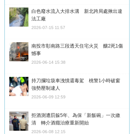
白色廢水流入大排水溝 新北跨局處揪出違
法工廠
2026-07-15 11:57
南投市彰南路三段透天住宅火災 釀2死1傷
憾事
2026-06-14 15:38
持刀攔垃圾車洩憤還毒駕 桃警1小時破窗
強勢壓制逮人
2026-06-09 12:59
拒酒測遭罰躲5年、為保「新飯碗」一次繳
清 轉介酒癮治療重新開始
2026-06-08 12:15