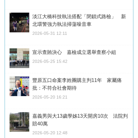
淡江大橋科技執法搭配「閉鎖式路檢」 新
北環警強力執法掃蕩噪音車
2026-05-31 12:11
宣示查賄決心 嘉檢成立選舉查察小組
2026-05-25 15:42
豐原五口命案李姓團購主判11年 家屬痛
批：不符合社會期待
2026-05-20 16:21
嘉義男與大13歲學姊13天開房10次 法院判
賠40萬
2026-05-20 12:48