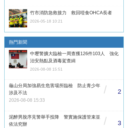
竹市消防急救接力 救回噎食OHCA長者
2026-05-18 10:21
熱門新聞
中壢警擴大臨檢一周查獲126件103人 強化
治安熱點及酒毒駕查緝
2026-08-08 15:51
龜山分局加強易生危害場所臨檢 防止青少年
/
2
涉及不法
2026-08-08 15:33
泥醉男脫序見警舉手投降 警實施保護管束並
/
3
依法究辦