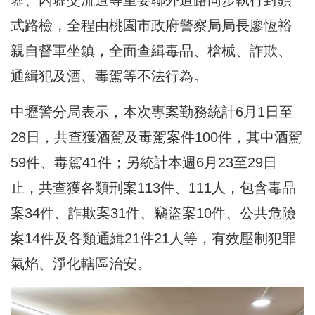
式路檢，全程由桃園市政府警察局局長廖恆裕
親自督軍坐鎮，全面查緝毒品、槍械、詐欺、
通緝犯及酒、毒駕等不法行為。
中壢警分局表示，本次專案勤務統計6月1日至
28日，共查獲酒駕及毒駕案件100件，其中酒駕
59件、毒駕41件；另統計本週6月23至29日
止，共查獲各類刑案113件、111人，包含毒品
案34件、詐欺案31件、竊盜案10件、公共危險
案14件及各類通緝21件21人等，有效壓制犯罪
氣焰、淨化轄區治安。