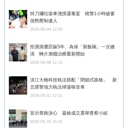
持刀攔垃圾車洩憤還毒駕 桃警1小時破窗
強勢壓制逮人
2026-06-09 12:59
拒酒測遭罰躲5年、為保「新飯碗」一次繳
清 轉介酒癮治療重新開始
2026-06-08 12:15
淡江大橋科技執法搭配「閉鎖式路檢」 新
北環警強力執法掃蕩噪音車
2026-05-31 12:11
宣示查賄決心 嘉檢成立選舉查察小組
2026-05-25 15:42