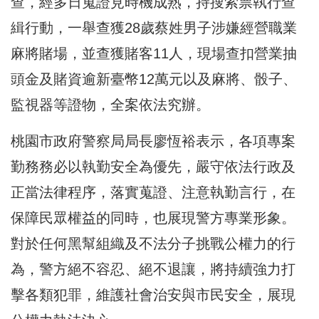
查，經多日蒐證見時機成熟，持搜索票執行查
緝行動，一舉查獲28歲蔡姓男子涉嫌經營職業
麻將賭場，並查獲賭客11人，現場查扣營業抽
頭金及賭資逾新臺幣12萬元以及麻將、骰子、
監視器等證物，全案依法究辦。
桃園市政府警察局局長廖恆裕表示，各項專案
勤務務必以執勤安全為優先，嚴守依法行政及
正當法律程序，落實蒐證、注意執勤言行，在
保障民眾權益的同時，也展現警方專業形象。
對於任何黑幫組織及不法分子挑戰公權力的行
為，警方絕不容忍、絕不退讓，將持續強力打
擊各類犯罪，維護社會治安與市民安全，展現