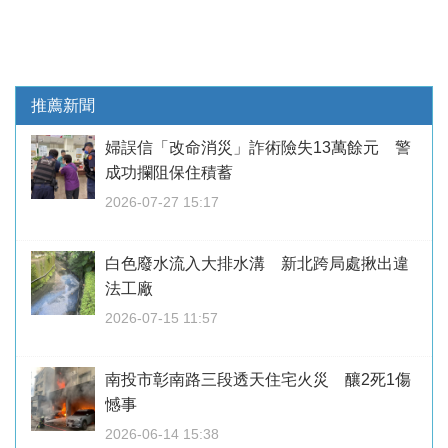
推薦新聞
婦誤信「改命消災」詐術險失13萬餘元 警
成功攔阻保住積蓄
2026-07-27 15:17
白色廢水流入大排水溝 新北跨局處揪出違
法工廠
2026-07-15 11:57
南投市彰南路三段透天住宅火災 釀2死1傷
憾事
2026-06-14 15:38