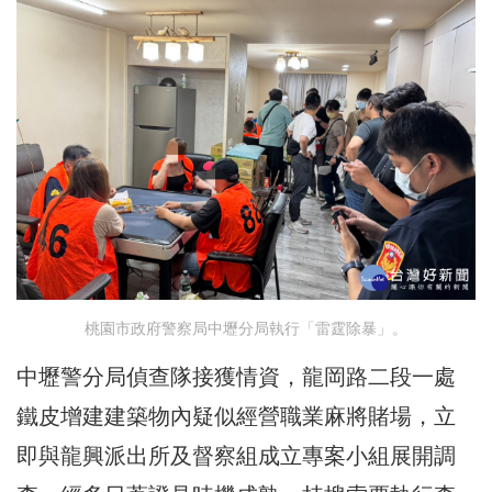
桃園市政府警察局中壢分局執行「雷霆除暴」。
中壢警分局偵查隊接獲情資，龍岡路二段一處
鐵皮增建建築物內疑似經營職業麻將賭場，立
即與龍興派出所及督察組成立專案小組展開調