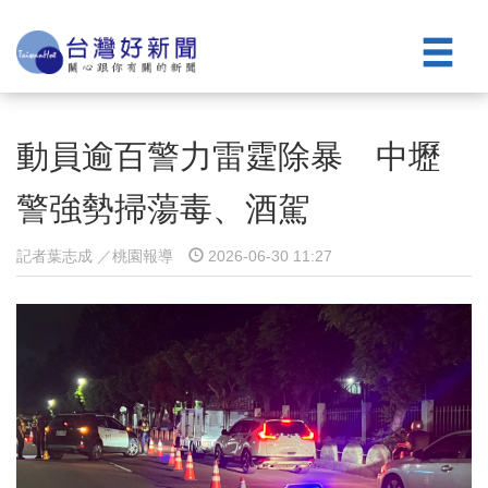
動員逾百警力雷霆除暴 中壢
警強勢掃蕩毒、酒駕
記者葉志成 ／桃園報導
2026-06-30 11:27