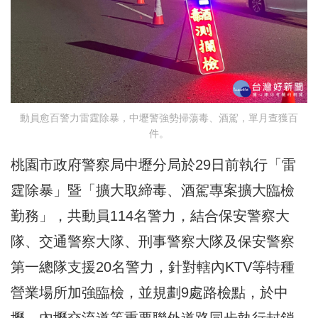
動員愈百警力雷霆除暴，中壢警強勢掃蕩毒、酒駕，單月查獲百
件。
桃園市政府警察局中壢分局於29日前執行「雷
霆除暴」暨「擴大取締毒、酒駕專案擴大臨檢
勤務」，共動員114名警力，結合保安警察大
隊、交通警察大隊、刑事警察大隊及保安警察
第一總隊支援20名警力，針對轄內KTV等特種
營業場所加強臨檢，並規劃9處路檢點，於中
壢、內壢交流道等重要聯外道路同步執行封鎖