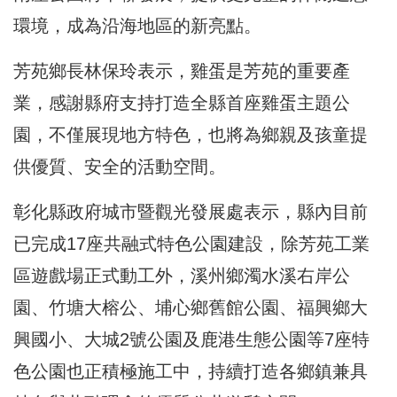
環境，成為沿海地區的新亮點。
芳苑鄉長林保玲表示，雞蛋是芳苑的重要產
業，感謝縣府支持打造全縣首座雞蛋主題公
園，不僅展現地方特色，也將為鄉親及孩童提
供優質、安全的活動空間。
彰化縣政府城市暨觀光發展處表示，縣內目前
已完成17座共融式特色公園建設，除芳苑工業
區遊戲場正式動工外，溪州鄉濁水溪右岸公
園、竹塘大榕公、埔心鄉舊館公園、福興鄉大
興國小、大城2號公園及鹿港生態公園等7座特
色公園也正積極施工中，持續打造各鄉鎮兼具