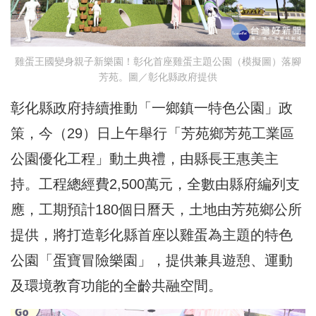
雞蛋王國變身親子新樂園！彰化首座雞蛋主題公園（模擬圖）落腳
芳苑。圖／彰化縣政府提供
彰化縣政府持續推動「一鄉鎮一特色公園」政
策，今（29）日上午舉行「芳苑鄉芳苑工業區
公園優化工程」動土典禮，由縣長王惠美主
持。工程總經費2,500萬元，全數由縣府編列支
應，工期預計180個日曆天，土地由芳苑鄉公所
提供，將打造彰化縣首座以雞蛋為主題的特色
公園「蛋寶冒險樂園」，提供兼具遊憩、運動
及環境教育功能的全齡共融空間。