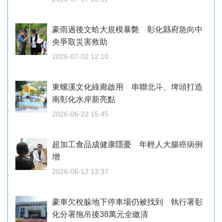
豪雨過後文蛤大規模暴斃 彰化縣府急向中
央爭取災害救助
2026-07-02 12:10
東螺溪文化綠廊啟用 串聯北斗、埤頭打造
南彰化水岸新亮點
2026-06-22 15:45
超加工食品成健康隱憂 年輕人大腸癌病例
增
2026-06-12 13:37
豪車欠稅躲地下停車場仍被找到 執行署彰
化分署拖吊後38萬元全繳清