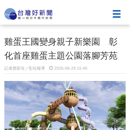
雞蛋王國變身親子新樂園 彰
化首座雞蛋主題公園落腳芳苑
記者鄧富珍／彰化報導
2026-06-29 15:40