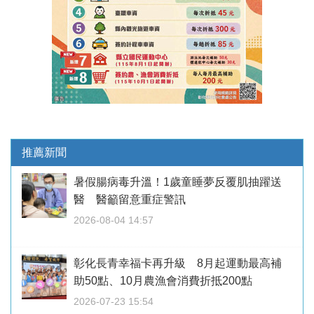
推薦新聞
暑假腸病毒升溫！1歲童睡夢反覆肌抽躍送
醫 醫籲留意重症警訊
2026-08-04 14:57
彰化長青幸福卡再升級 8月起運動最高補
助50點、10月農漁會消費折抵200點
2026-07-23 15:54