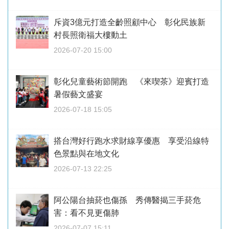
斥資3億元打造全齡照顧中心 彰化民族新
村長照衛福大樓動土
2026-07-20 15:00
彰化兒童藝術節開跑 《來喫茶》迎賓打造
暑假藝文盛宴
2026-07-18 15:05
搭台灣好行跑水求財線享優惠 享受沿線特
色景點與在地文化
2026-07-13 22:25
阿公陽台抽菸也傷孫 秀傳醫揭三手菸危
害：看不見更傷肺
2026-07-07 15:11