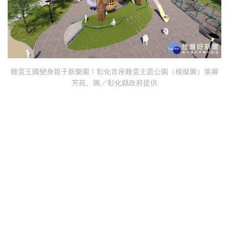
雞蛋王國變身親子新樂園！彰化首座雞蛋主題公園（模擬圖）落腳
芳苑。圖／彰化縣政府提供