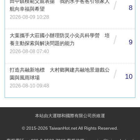
田中鎮模範父親表揚 我的水手爸爸引領家人
/
8
航向幸福與希望
2026-08-09 10:28
大葉攜手大莊國小辦理防災小尖兵科學營 培
/
9
養主動探索與解決問題的能力
2026-08-08 07:40
打造共融新地標 大村鄉興建共融地景遊戲公
/
10
園與風雨球場
2026-08-10 09:48
本站由大運聯和國際有限公司所維運
© 2015-2026 TaiwanHot.net All Rights Reserved.