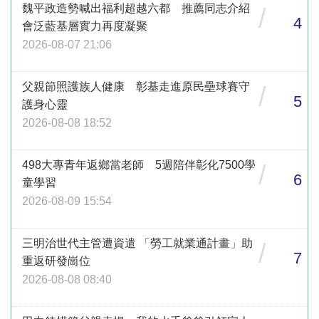
魏平政造勢喊出福利超越六都 推薦同志介紹
/
4
會泛藍基層實力再度凝聚
2026-08-07 21:06
父親節照護族人健康 彰基走進原民壘球賽守
/
5
護身心靈
2026-08-08 18:52
498大專青年返鄉當老師 5週陪伴彰化7500學
/
6
童學習
2026-08-09 15:54
三明治世代主管遭資遣 「勞工就業通計畫」助
/
7
重返研發崗位
2026-08-08 08:40