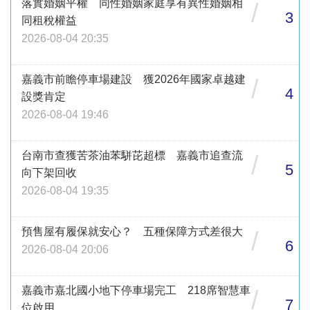
落實婚姻平權 同性婚姻家庭享有異性婚姻相
/
3
同租稅權益
2026-08-04 20:35
嘉義市前瞻停車場建設 獲2026年國家卓越建
/
4
設獎肯定
2026-08-04 19:46
台南市查獲苦茶油苯駢芘超標 嘉義市追查流
/
5
向下架回收
2026-08-04 19:35
預售屋有履保就安心？ 五種保障方式差很大
/
6
2026-08-04 20:06
嘉義市嘉北國小地下停車場完工 218席智慧車
/
7
位啟用