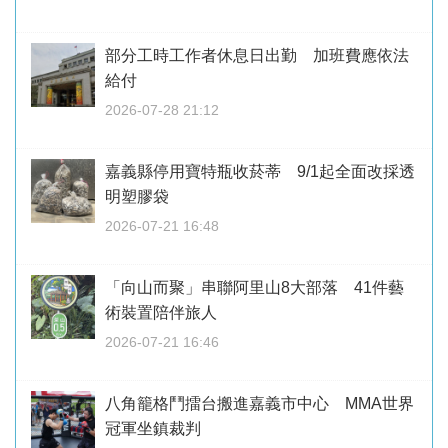
部分工時工作者休息日出勤 加班費應依法
給付
2026-07-28 21:12
嘉義縣停用寶特瓶收菸蒂 9/1起全面改採透
明塑膠袋
2026-07-21 16:48
「向山而聚」串聯阿里山8大部落 41件藝
術裝置陪伴旅人
2026-07-21 16:46
八角籠格鬥擂台搬進嘉義市中心 MMA世界
冠軍坐鎮裁判