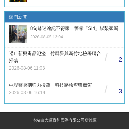
熱門新聞
8旬翁迷途記不得家 警靠「Siri」聯繫家屬
2026-08-05 13:04
遏止新興毒品氾濫 竹縣警與新竹地檢署聯合
/
2
掃蕩
2026-08-06 11:03
中壢警暑期強力掃蕩 科技路檢查獲毒駕
/
3
2026-08-06 16:14
本站由大運聯和國際有限公司所維運