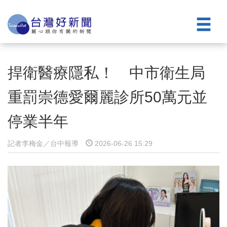
捍衛醫療隱私！ 中市衛生局
重罰崇德愛爾麗診所50萬元並
停業半年
記者李梅金／台中報導
2026-06-26 15:29