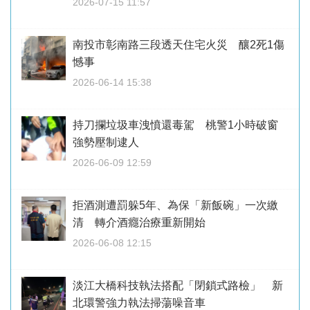
2026-07-15 11:57
南投市彰南路三段透天住宅火災 釀2死1傷
憾事
2026-06-14 15:38
持刀攔垃圾車洩憤還毒駕 桃警1小時破窗
強勢壓制逮人
2026-06-09 12:59
拒酒測遭罰躲5年、為保「新飯碗」一次繳
清 轉介酒癮治療重新開始
2026-06-08 12:15
淡江大橋科技執法搭配「閉鎖式路檢」 新
北環警強力執法掃蕩噪音車