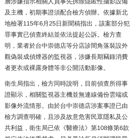
層涉嫌指示相關人員事先拆除隱匿性攝影設備
及主機，初期事證須配合檢方偵辦。依據新北
地檢署115年6月25日新聞稿指出，該案部分犯
罪事實已偵查終結並依法提起公訴。檢方查
明，業者於台中崇德店等分店診間角落裝設外
觀偽裝成偵煙器的監視器，涉嫌長期竊錄消費
者更衣或裸露身體等非公開活動影像。
衛生局指出，檢方同時說明，目前偵查所得事
證顯示，相關監視器主機並無連線備份雲端或
影像外流情形。由於台中崇德店涉案事證已由
檢方調查明確，且涉及故意危害民眾隱私及公
共利益，衛生局已依《醫療法》第108條第6款