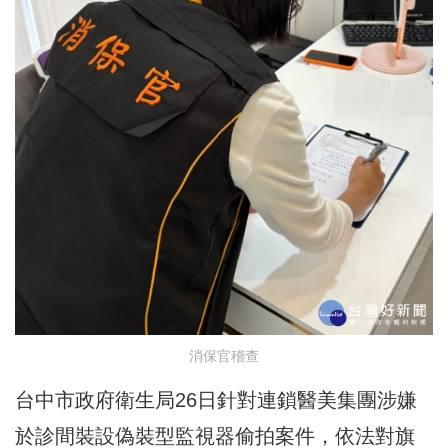
消保官稽查
台中市政府衛生局26日針對連鎖醫美集團涉嫌
於診間裝設偽裝型監視器偷拍案件，依法對旗