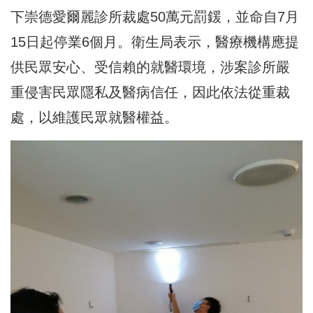
下崇德愛爾麗診所裁處50萬元罰鍰，並命自7月
15日起停業6個月。衛生局表示，醫療機構應提
供民眾安心、受信賴的就醫環境，涉案診所嚴
重侵害民眾隱私及醫病信任，因此依法從重裁
處，以維護民眾就醫權益。