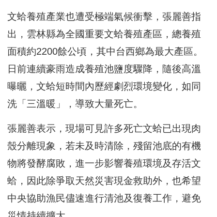
文蛤養殖產業也遭受極端氣候衝擊，張麗善指
出，雲林縣為全國重要文蛤養殖產區，總養殖
面積約2200餘公頃，其中台西鄉為最大產區。
日前連續豪雨造成養殖池鹽度驟降，隨後高溫
曝曬，文蛤短時間內歷經劇烈環境變化，如同
洗「三溫暖」，導致大量死亡。
張麗善表示，現場可見許多死亡文蛤已出現肉
殼分離現象，若未及時清除，殘留池底的有機
物將發酵腐敗，進一步影響養殖環境及存活文
蛤，因此除爭取天然災害現金救助外，也希望
中央協助漁民儘速進行清池及復養工作，避免
災情持續擴大。