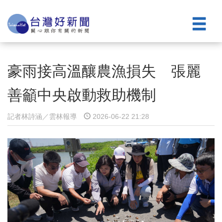
豪雨接高溫釀農漁損失 張麗
善籲中央啟動救助機制
記者林詩涵／雲林報導
2026-06-22 21:28