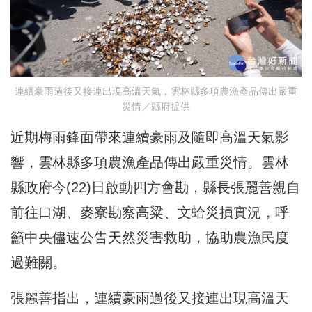
連續豪雨過後又接連出現高溫天氣，雲林縣多項農漁產品傳出嚴重
災情／縣府提供
近期梅雨鋒面帶來連續豪雨及隨即高溫天氣影
響，雲林縣多項農漁產品傳出嚴重災情。雲林
縣政府今(22)日啟動四方會勘，縣長張麗善親自
前往口湖、麥寮勘察高粱、文蛤災損實況，呼
籲中央儘速公告天然災害救助，協助農漁民度
過難關。
張麗善指出，連續豪雨過後又接連出現高溫天