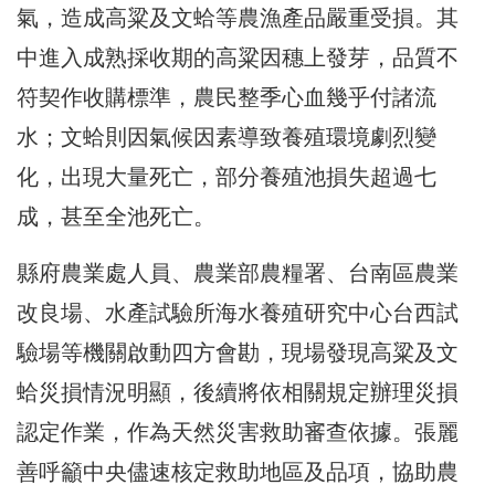
氣，造成高粱及文蛤等農漁產品嚴重受損。其
中進入成熟採收期的高粱因穗上發芽，品質不
符契作收購標準，農民整季心血幾乎付諸流
水；文蛤則因氣候因素導致養殖環境劇烈變
化，出現大量死亡，部分養殖池損失超過七
成，甚至全池死亡。
縣府農業處人員、農業部農糧署、台南區農業
改良場、水產試驗所海水養殖研究中心台西試
驗場等機關啟動四方會勘，現場發現高粱及文
蛤災損情況明顯，後續將依相關規定辦理災損
認定作業，作為天然災害救助審查依據。張麗
善呼籲中央儘速核定救助地區及品項，協助農