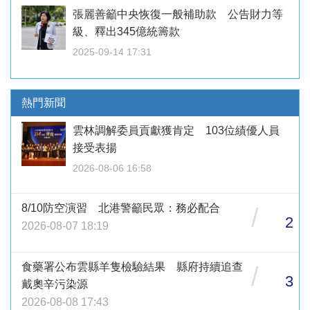
張麗善籲中央恢復一般補助款 公告財力等
級、釋出345億統籌款
2025-09-14 17:31
熱門新聞
雲林調解委員貢獻獲肯定 103位績優人員
接受表揚
2026-08-06 16:58
8/10防空演習 北港警籲民眾：務必配合
/
2
2026-08-07 18:19
食藥署公布雲縣羊隻檢驗結果 縣府持續追查
/
3
戴奧辛污染源
2026-08-08 17:43