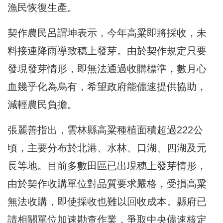
漁民恢復生產。
契作農民呂謂坤表示，今年高粱即將採收，未
料接連降雨導致穗上發芽。由於契作規定只要
發現發芽情形，即無法通過收購標準，數月心
血幾乎化為烏有，希望政府能儘速提供協助，
減輕農民負擔。
張麗善指出，雲林縣高粱種植面積超過222公
頃，主要分布於北港、水林、口湖、四湖及元
長等地。目前多數田區已出現穗上發芽情形，
由於契作收購單位對品質要求嚴格，受損高粱
無法收購，即使採收也難以回收成本。縣府已
請相關單位加速勘查作業，爭取中央儘速核定