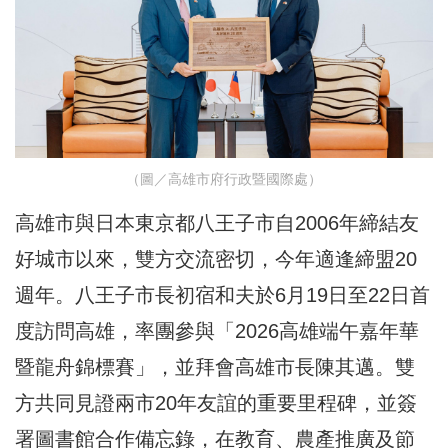
（圖／高雄市府行政暨國際處）
高雄市與日本東京都八王子市自2006年締結友
好城市以來，雙方交流密切，今年適逢締盟20
週年。八王子市長初宿和夫於6月19日至22日首
度訪問高雄，率團參與「2026高雄端午嘉年華
暨龍舟錦標賽」，並拜會高雄市長陳其邁。雙
方共同見證兩市20年友誼的重要里程碑，並簽
署圖書館合作備忘錄，在教育、農產推廣及節