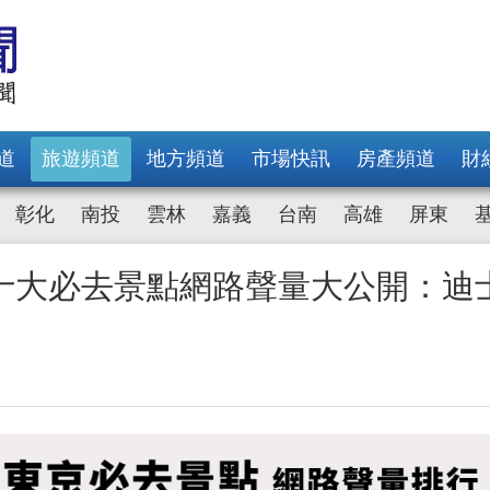
道
旅遊頻道
地方頻道
市場快訊
房產頻道
財
彰化
南投
雲林
嘉義
台南
高雄
屏東
十大必去景點網路聲量大公開：迪