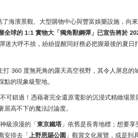
結了海濱景觀、大型購物中心與豐富娛樂設施，向來
靡全球的 1:1 實物大「獨角獸鋼彈」已宣告將於 20
彈迷大呼不捨，紛紛提醒同好務必把握最後的夏日
打 360 度無死角的露天高空視野，其令人屏息的
踩點的現象級聖地。
不可錯過！憑藉著完全還原電影的沉浸式精緻場景
著居高不下的魔法討論度。
神級浪漫的「
東京鐵塔
」依舊是長青地標；想要享
薦安排去「
上野恩賜公園
」觀賞文化展覽，或是到