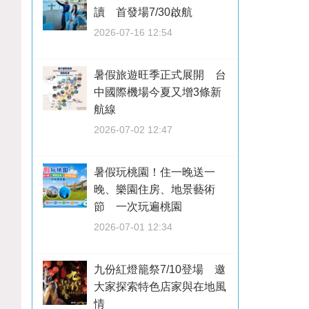
讀 首發場7/30啟航
2026-07-16 12:54
暑假旅遊旺季正式展開 台
中國際機場今夏又增3條新
航線
2026-07-02 12:47
暑假玩桃園！住一晚送一
晚、樂園住房、地景藝術
節 一次玩遍桃園
2026-07-01 12:34
九份紅燈籠祭7/10登場 邀
大家探索特色店家與在地風
情