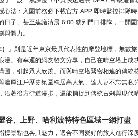
心法：入園前務必下載官方 APP 即時監控排隊時
日子、甚至建議清晨 6:00 就到門口排隊，一開園
劃與體力。
E）
」則是近年東京最具代表性的摩登地標，無數旅
浪漫。有幸運的網友發文分享，自己在晴空塔上成
構圖，引起眾人欣羨。而與晴空塔緊密相連的傳統
與濃厚江戶歷史氛圍穩居高人氣。達人更不忘無私
，沿著後方街道漫步，還能捕捉到傳統古剎與現代
引退！澀谷、上野、哈利波特特色區域一網打盡
指標景點也各具魅力，適合不同愛好的旅人進行深