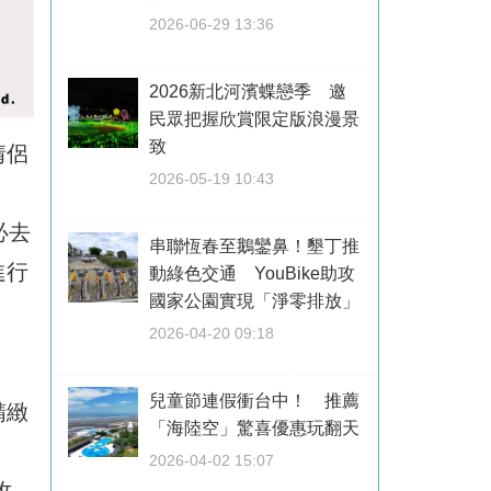
2026-06-29 13:36
2026新北河濱蝶戀季 邀
民眾把握欣賞限定版浪漫景
致
情侶
2026-05-19 10:43
必去
串聯恆春至鵝鑾鼻！墾丁推
進行
動綠色交通 YouBike助攻
國家公園實現「淨零排放」
2026-04-20 09:18
兒童節連假衝台中！ 推薦
精緻
「海陸空」驚喜優惠玩翻天
2026-04-02 15:07
攻