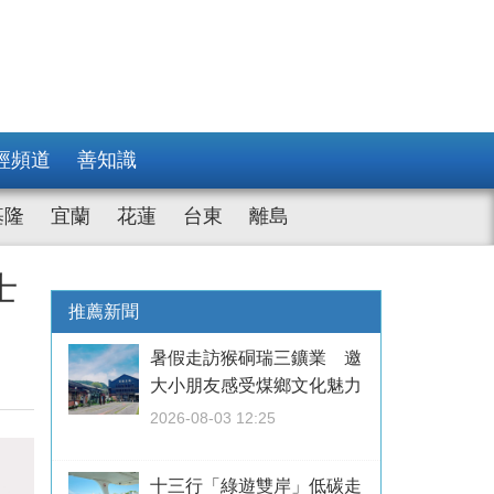
經頻道
善知識
基隆
宜蘭
花蓮
台東
離島
士
推薦新聞
暑假走訪猴硐瑞三鑛業 邀
大小朋友感受煤鄉文化魅力
2026-08-03 12:25
十三行「綠遊雙岸」低碳走