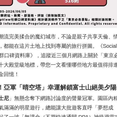
潮流完美揉合的魔幻城市，不論是親子共享天倫、
都能在這片土地上找到專屬的旅行拼圖。《Social
ew社群口碑資料庫》，追蹤近三個月網路上關於「東京
十大殿堂級地標，帶您一文看懂哪些地方最值得排
金回憶！
！亞軍「晴空塔」幸運解鎖富士山絕美夕陽
士尼
」無懸念奪下網路討論度的聲量冠軍。園區內
氣滿滿的明星遊行，總能讓大批遊客直呼「夢想成
了一波「無課金（不買快速通關 DPA）神級避雷