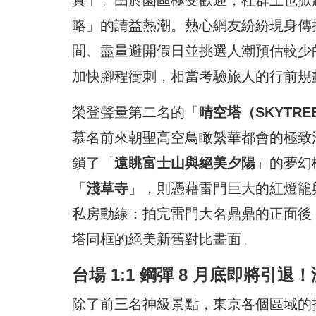
略」的請益熱潮。熱心網友紛紛現身傳授
間、盡量避開假日並挑選人潮預估較少的
加快腳程衝刺，相當考驗旅人的行前規
榮登聲量第二名的「
晴空塔（SKYTRE
慕名前來朝聖高空鳥瞰繁華都會的極致
鎖了「
遠眺富士山與絕美夕陽
」的夢幻
「
淺草寺
」，則憑藉雷門巨大的紅燈籠
私房動線：拍完雷門大名鼎鼎的正面後
塔同框的絕美新舊對比畫面。
台場 1:1 鋼彈 8 月底即將
除了前三名神級景點，東京各個區域的