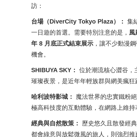
訪：
台場（DiverCity Tokyo Plaza）：
集
一日遊的首選。需要特別注意的是，
風
年 8 月底正式結束展示
，讓不少動漫鋼
機會。
SHIBUYA SKY：
位於潮流核心澀谷，主
璀璨夜景，是近年年輕族群與網美瘋狂
哈利波特影城：
魔法世界的忠實鐵粉絕
極高科技度的互動體驗，在網路上維持
經典與自然散策：
歷史悠久且散發經典
都會綠意與放鬆微風的旅人，則強烈推