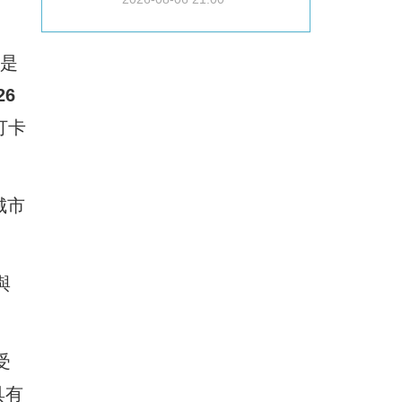
是
26
打卡
城市
與
受
具有