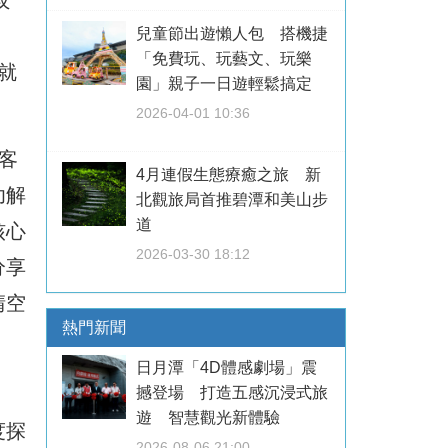
兒童節出遊懶人包 搭機捷
「免費玩、玩藝文、玩樂
就
園」親子一日遊輕鬆搞定
2026-04-01 10:36
客
4月連假生態療癒之旅 新
功解
北觀旅局首推碧潭和美山步
道
核心
2026-03-30 18:12
分享
晴空
熱門新聞
日月潭「4D體感劇場」震
撼登場 打造五感沉浸式旅
遊 智慧觀光新體驗
度探
2026-08-06 21:00