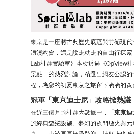
東京是一座將古典歷史底蘊與前衛現代
浪漫約會，還是說走就走的自由行探索，
Lab社群實驗室》本次透過《OpVi
景點」的熱烈討論，精選出網友公認的
程，為您的初夏東京之旅留下滿滿的黃
冠軍「東京迪士尼」攻略掀熱議
在近三個月的社群大數據中，「
東京迪
的經典遊樂設施、夢幻的夜間煙火與元
真」。由於園區極受歡迎，社群上也掀起