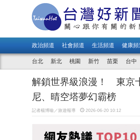
政治頻道
社會頻道
生活頻道
健康頻
台北
新北
桃園
新竹
苗栗
台中
解鎖世界級浪漫！ 東京
尼、晴空塔夢幻霸榜
記者楊博喻／旅遊報導
2026-06-20 10:12