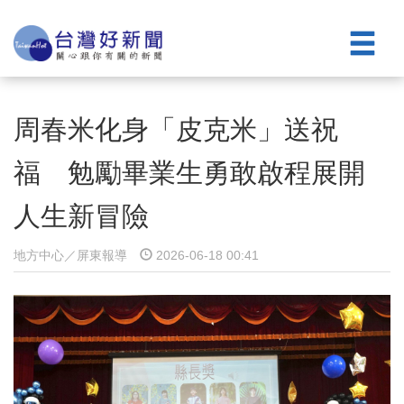
周春米化身「皮克米」送祝
福 勉勵畢業生勇敢啟程展開
人生新冒險
地方中心／屏東報導
2026-06-18 00:41