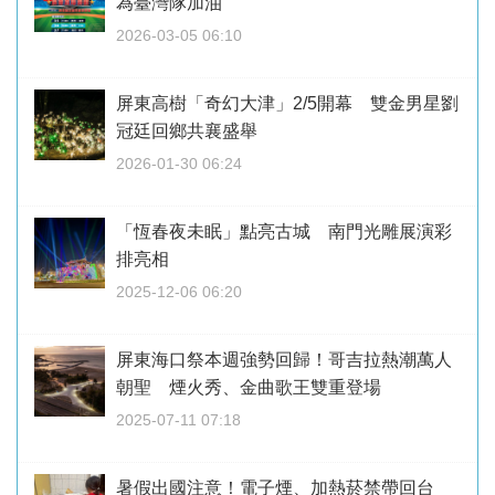
為臺灣隊加油
2026-03-05 06:10
屏東高樹「奇幻大津」2/5開幕 雙金男星劉
冠廷回鄉共襄盛舉
2026-01-30 06:24
「恆春夜未眠」點亮古城 南門光雕展演彩
排亮相
2025-12-06 06:20
屏東海口祭本週強勢回歸！哥吉拉熱潮萬人
朝聖 煙火秀、金曲歌王雙重登場
2025-07-11 07:18
暑假出國注意！電子煙、加熱菸禁帶回台