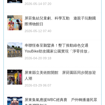
2026-05-14 07:20
屏菸集結兒童劇、科學互動 邀親子玩翻國
際博物館日
2026-05-12 07:40
串聯恆春至鵝鑾鼻！墾丁推動綠色交通
YouBike助攻國家公園實現「淨零排放」
2026-04-20 09:18
屏東縣立美術館開館 屏菸園區同步開放迎
人潮
2026-03-29 06:07
屏東集氣應援WBC經典賽 戶外轉播邀民眾