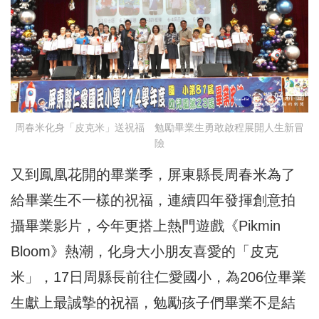
周春米化身「皮克米」送祝福 勉勵畢業生勇敢啟程展開人生新冒
險
又到鳳凰花開的畢業季，屏東縣長周春米為了
給畢業生不一樣的祝福，連續四年發揮創意拍
攝畢業影片，今年更搭上熱門遊戲《Pikmin
Bloom》熱潮，化身大小朋友喜愛的「皮克
米」，17日周縣長前往仁愛國小，為206位畢業
生獻上最誠摯的祝福，勉勵孩子們畢業不是結