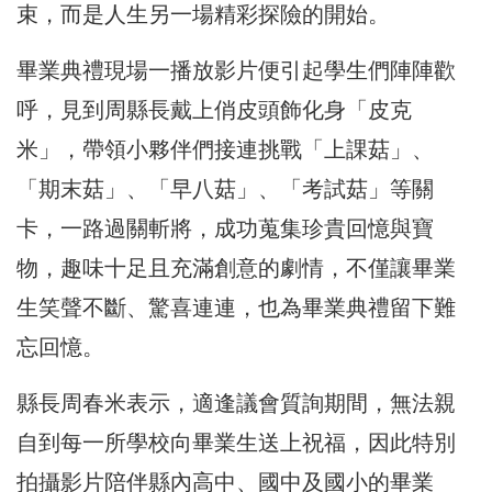
束，而是人生另一場精彩探險的開始。
畢業典禮現場一播放影片便引起學生們陣陣歡
呼，見到周縣長戴上俏皮頭飾化身「皮克
米」，帶領小夥伴們接連挑戰「上課菇」、
「期末菇」、「早八菇」、「考試菇」等關
卡，一路過關斬將，成功蒐集珍貴回憶與寶
物，趣味十足且充滿創意的劇情，不僅讓畢業
生笑聲不斷、驚喜連連，也為畢業典禮留下難
忘回憶。
縣長周春米表示，適逢議會質詢期間，無法親
自到每一所學校向畢業生送上祝福，因此特別
拍攝影片陪伴縣內高中、國中及國小的畢業