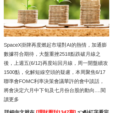
SpaceX掛牌再度燃起市場對AI的熱情，加通膨
數據符合期待，大盤重挫2518點跌破月線之
後，上週五(6/12)再度站回月線，周一開盤續攻
1500點，化解短線空頭的疑慮，本周聚焦6/17
聯準會FOMC利率決策會議華許的會中談話，
將會決定六月中下旬及七月份台股的動向....閱
讀更多
詳細內文就在
[理財周刊1347期]
👈點
紅字
看完