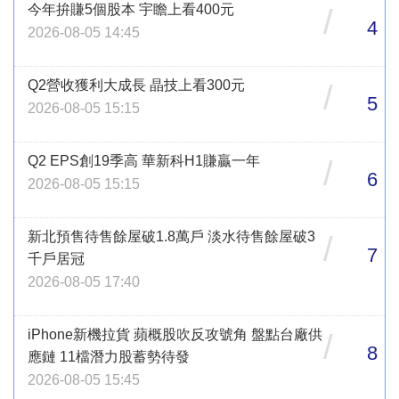
今年拚賺5個股本 宇瞻上看400元
/
4
2026-08-05 14:45
Q2營收獲利大成長 晶技上看300元
/
5
2026-08-05 15:15
Q2 EPS創19季高 華新科H1賺贏一年
/
6
2026-08-05 15:15
新北預售待售餘屋破1.8萬戶 淡水待售餘屋破3
/
7
千戶居冠
2026-08-05 17:40
iPhone新機拉貨 蘋概股吹反攻號角 盤點台廠供
/
8
應鏈 11檔潛力股蓄勢待發
2026-08-05 15:45