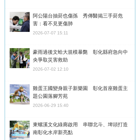
阿公陽台抽菸也傷孫 秀傳醫揭三手菸危
害：看不見更傷肺
2026-07-07 15:11
豪雨過後文蛤大規模暴斃 彰化縣府急向中
央爭取災害救助
2026-07-02 12:10
雞蛋王國變身親子新樂園 彰化首座雞蛋主
題公園落腳芳苑
2026-06-29 15:40
東螺溪文化綠廊啟用 串聯北斗、埤頭打造
南彰化水岸新亮點