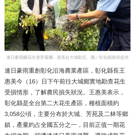
連日豪雨釀花生發芽腐爛，惠美赴大城勘災。圖／彰化縣政府提供
連日豪雨重創彰化沿海農業產區，彰化縣長王
惠美今（16）日下午前往大城鄉實地勘查花生
受損情形，了解農民損失狀況。王惠美表示，
彰化縣是全台第二大花生產區，種植面積約
3,058公頃，主要分布於大城、芳苑及二林等鄉
鎮，產量約占全國五分之一，目前正值一期花