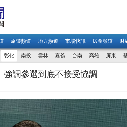
道
旅遊頻道
地方頻道
市場快訊
房產頻道
財
彰化
南投
雲林
嘉義
台南
高雄
屏東
 強調參選到底不接受協調