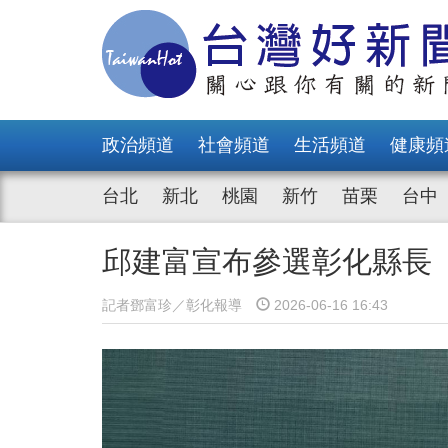
政治頻道
社會頻道
生活頻道
健康頻
台北
新北
桃園
新竹
苗栗
台中
邱建富宣布參選彰化縣長
記者鄧富珍／彰化報導
2026-06-16 16:43