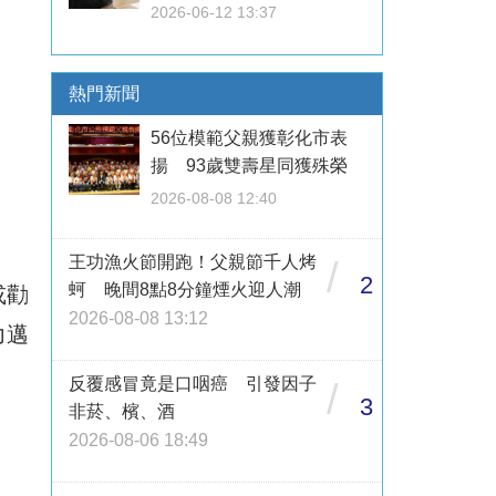
2026-06-12 13:37
熱門新聞
56位模範父親獲彰化市表
揚 93歲雙壽星同獲殊榮
2026-08-08 12:40
王功漁火節開跑！父親節千人烤
/
2
蚵 晚間8點8分鐘煙火迎人潮
或勸
2026-08-08 13:12
力邁
反覆感冒竟是口咽癌 引發因子
/
3
非菸、檳、酒
2026-08-06 18:49