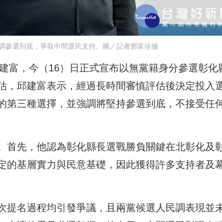
調參選到底，爭取中間選民支持。圖／記者鄧富珍攝
邱建富，今（16）日正式宣布以無黨籍身分參選彰化
估，邱建富表示，經過長時間審慎評估後決定投入
的第三種選擇，並強調將堅持參選到底，不接受任
。首先，他認為彰化縣長選戰勝負關鍵在北彰化及
定的基層實力與民意基礎，因此獲得許多支持者及
次提名過程均引發爭議，且兩黨候選人民調表現並