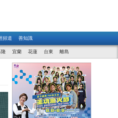
經頻道
善知識
基隆
宜蘭
花蓮
台東
離島