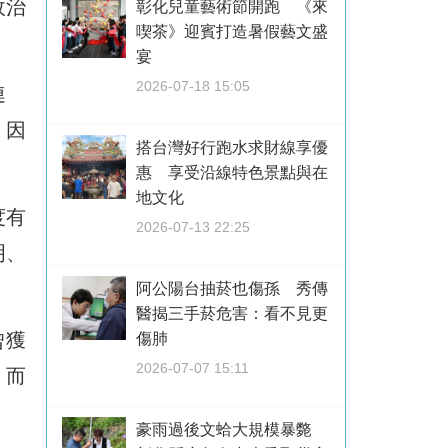
政治
彰化兒童藝術節開跑 《來
喫茶》迎賓打造暑假藝文盛
宴
2026-07-18 15:05
連
，因
搭台灣好行跑水求財線享優
惠 享受沿線特色景點與在
地文化
度有
2026-07-13 22:25
明、
阿公陽台抽菸也傷孫 秀傳
醫揭三手菸危害：看不見更
曾獲
傷肺
2026-07-07 15:11
，而
豪雨過後文蛤大規模暴斃