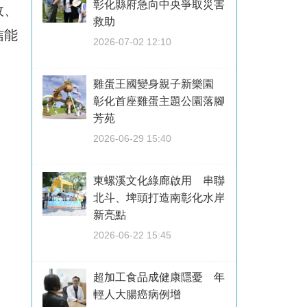
彰化縣府急向中央爭取災害
政、
救助
信能
2026-07-02 12:10
雞蛋王國變身親子新樂園
彰化首座雞蛋主題公園落腳
芳苑
2026-06-29 15:40
東螺溪文化綠廊啟用 串聯
北斗、埤頭打造南彰化水岸
新亮點
2026-06-22 15:45
超加工食品成健康隱憂 年
輕人大腸癌病例增