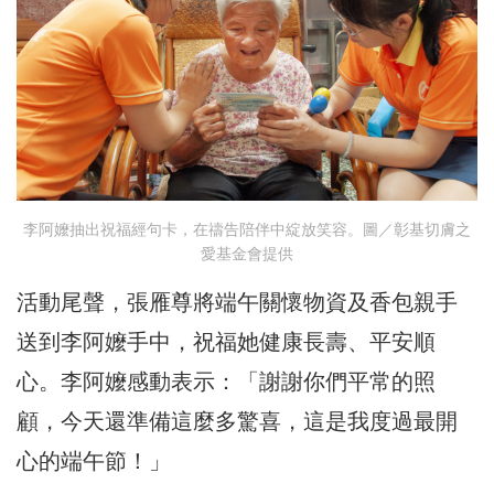
李阿嬤抽出祝福經句卡，在禱告陪伴中綻放笑容。圖／彰基切膚之
愛基金會提供
活動尾聲，張雁尊將端午關懷物資及香包親手
送到李阿嬤手中，祝福她健康長壽、平安順
心。李阿嬤感動表示：「謝謝你們平常的照
顧，今天還準備這麼多驚喜，這是我度過最開
心的端午節！」