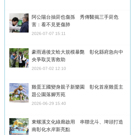
阿公陽台抽菸也傷孫 秀傳醫揭三手菸危
害：看不見更傷肺
2026-07-07 15:11
豪雨過後文蛤大規模暴斃 彰化縣府急向中
央爭取災害救助
2026-07-02 12:10
雞蛋王國變身親子新樂園 彰化首座雞蛋主
題公園落腳芳苑
2026-06-29 15:40
東螺溪文化綠廊啟用 串聯北斗、埤頭打造
南彰化水岸新亮點