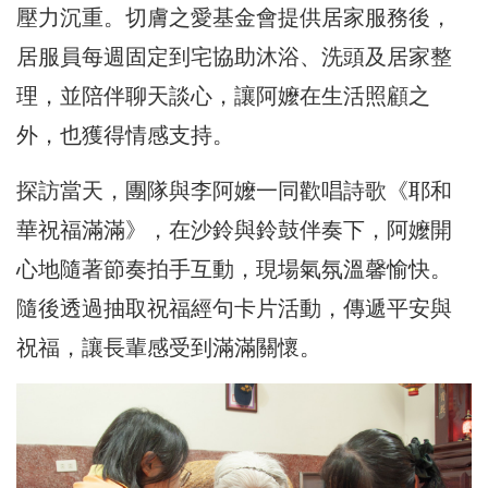
壓力沉重。切膚之愛基金會提供居家服務後，
居服員每週固定到宅協助沐浴、洗頭及居家整
理，並陪伴聊天談心，讓阿嬤在生活照顧之
外，也獲得情感支持。
探訪當天，團隊與李阿嬤一同歡唱詩歌《耶和
華祝福滿滿》，在沙鈴與鈴鼓伴奏下，阿嬤開
心地隨著節奏拍手互動，現場氣氛溫馨愉快。
隨後透過抽取祝福經句卡片活動，傳遞平安與
祝福，讓長輩感受到滿滿關懷。