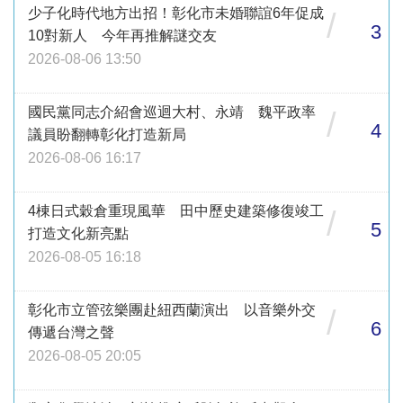
少子化時代地方出招！彰化市未婚聯誼6年促成
/
3
10對新人 今年再推解謎交友
2026-08-06 13:50
國民黨同志介紹會巡迴大村、永靖 魏平政率
/
4
議員盼翻轉彰化打造新局
2026-08-06 16:17
4棟日式穀倉重現風華 田中歷史建築修復竣工
/
5
打造文化新亮點
2026-08-05 16:18
彰化市立管弦樂團赴紐西蘭演出 以音樂外交
/
6
傳遞台灣之聲
2026-08-05 20:05