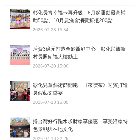
彰化長青幸福卡再升級 8月起運動最高補
助50點、10月農漁會消費折抵200點
2026-07-23 15:54
斥資3億元打造全齡照顧中心 彰化民族新
村長照衛福大樓動土
2026-07-20 15:00
彰化兒童藝術節開跑 《來喫茶》迎賓打造
暑假藝文盛宴
2026-07-18 15:05
搭台灣好行跑水求財線享優惠 享受沿線特
色景點與在地文化
2026-07-13 22:25