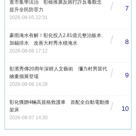
逛市集學法治 彰檢推廣反賄打詐反毒觀念
/
7
提升全民防罪力
2026-08-05 22:31
豪雨淹水有解！彰化投入2.81億元整治板本、
/
8
加錫排水 改善大村秀水積淹水
2026-08-06 17:12
彰濱秀傳20周年深耕人文藝術 瀰力村男當代
/
9
繪畫個展登場
2026-08-06 14:28
彰化獲贈4輛高規格救護車 首配全自動電動擔
/
10
架床
2026-08-07 14:30