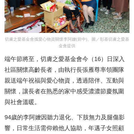
切膚之愛基金會攜愛心物資關懷李阿嬤(前中)。圖／彰基切膚之愛基
金會提供
端午節將至，切膚之愛基金會今（16）日深入
社區關懷高齡長者，由執行長張雁尊率領團隊
親送端午祝福與愛心物資，透過陪伴、互動與
關懷，讓長者在熟悉的家中感受濃濃節慶氛圍
與社會溫暖。
94歲的李阿嬤因聽力退化、下肢無力及腿傷影
響，日常生活需仰賴他人協助，年邁子女照顧