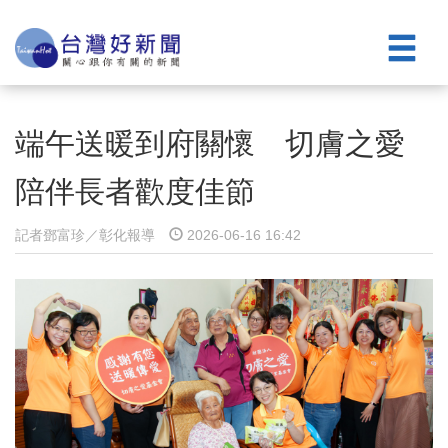
端午送暖到府關懷 切膚之愛
陪伴長者歡度佳節
記者鄧富珍／彰化報導
2026-06-16 16:42