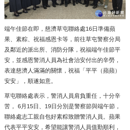
端午佳節在即，慈濟草屯聯絡處16日準備蘋
果、素粽、祝福感恩卡等，前往草屯警察分局
及鄰近的派出所、消防分隊，祝福端午佳節平
安，並感恩警消人員為社會治安付出的辛勞，
表達慈濟人滿滿的關懷，祝福「平平（蘋蘋）
安安」，順遂如意。
草屯聯絡處表示，警消人員肩負重任，十分辛
苦， 6月15日、19日分別是警察節與端午節，
聯絡處志工親自包好素粽致贈警消人員。蘋果
代表平平安安，希望能讓警消人員值勤順利，