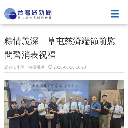
粽情義深 草屯慈濟端節前慰
問警消表祝福
記者扶小萍／南投報導
2026-06-16 16:20