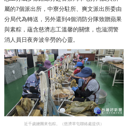
屬的7個派出所，中寮分駐所、爽文派出所委由
分局代為轉送，另外還到4個消防分隊致贈蘋果
與素粽，蘊含慈濟志工溫馨的關懷，也滋潤警
消人員日夜奔波辛勞的心靈。
近千歲嬤團來包粽。（慈濟草屯聯絡處提供）