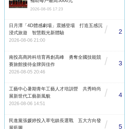
補助每戶最高5000元
2026-08-05 17:23
日月潭「4D體感劇場」震撼登場 打造五感沉
/
2
浸式旅遊 智慧觀光新體驗
2026-08-06 21:00
南投高商跨科培育再創高峰 勇奪全國技能競
/
3
賽旅館接待金牌與佳作
2026-08-05 20:46
工藝中心暑期青年工藝人才培訓營 共秀時尚
/
4
展新世代工藝新風貌
2026-08-06 14:51
民進黨張媛婷投入草屯鎮長選戰 五大方向發
/
5
展藍圖