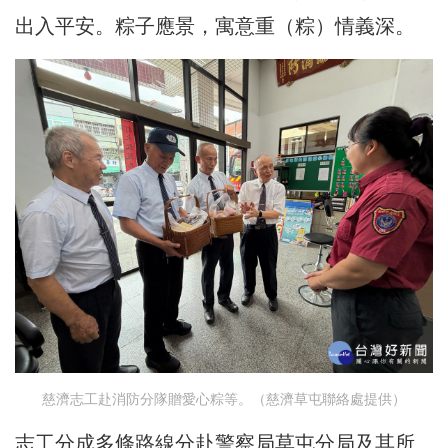
出入平安。粽子應景，寓意重（粽）情義深。
慈濟志工赴消防分隊贈愛心粽等。（慈濟草屯聯絡處提供）
志工分成多條路線分赴警察局草屯分局及其所