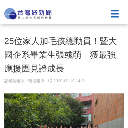
25位家人加毛孩總動員！暨大
國企系畢業生張彧萌 獲最強
應援團見證成長
記者吳素珍／南投報導
2026-06-16 14:31