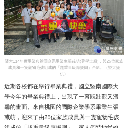
暨大114年度畢業典禮國企系畢業生張彧萌(著學士服)，與25位家族
成員和一隻寵物毛孩組成的「超重量級應援團」合影。（暨大提
供）
近期各校都在舉行畢業典禮，國立暨南國際大
學今年的畢業典禮上，出現了一幕既壯觀又溫
馨的畫面。來自桃園的國際企業學系畢業生張
彧萌，迎來了由25位家族成員與一隻寵物毛孩
組成的「超重量級應援團」。家人們特地從桃