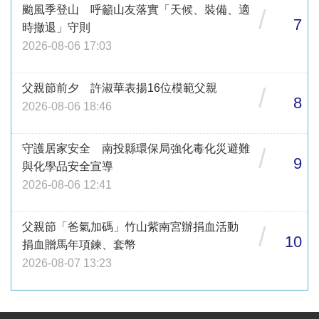
颱風季登山 呼籲山友落實「天候、裝備、適
/
7
時撤退」守則
2026-08-06 17:03
父親節前夕 許淑華表揚16位模範父親
/
8
2026-08-06 18:46
守護居家安全 南投縣環保局強化毒化災避難
/
9
與化學品安全宣導
2026-08-06 12:41
父親節「爸氣加碼」竹山紫南宮辦捐血活動
/
10
捐血贈馬年項鍊、套幣
2026-08-07 13:23