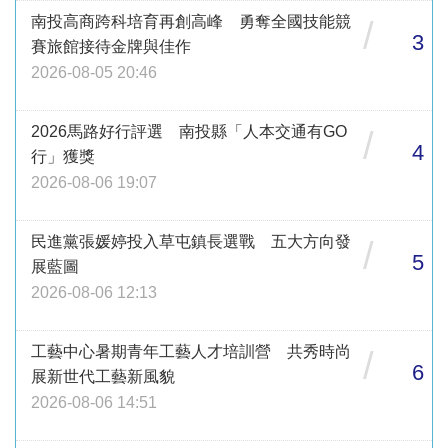
南投高商跨科培育再創高峰 勇奪全國技能競
/
3
賽旅館接待金牌與佳作
2026-08-05 20:46
2026馬路好行評選 南投縣「人本交通有GO
/
4
行」獲獎
2026-08-06 19:07
民進黨張媛婷投入草屯鎮長選戰 五大方向發
/
5
展藍圖
2026-08-06 12:13
工藝中心暑期青年工藝人才培訓營 共秀時尚
/
6
展新世代工藝新風貌
2026-08-06 14:51