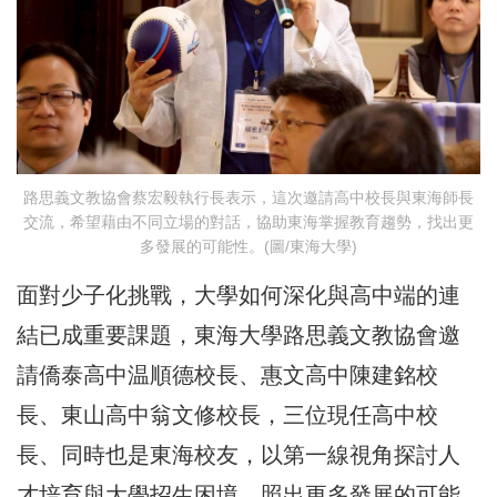
路思義文教協會蔡宏毅執行長表示，這次邀請高中校長與東海師長
交流，希望藉由不同立場的對話，協助東海掌握教育趨勢，找出更
多發展的可能性。(圖/東海大學)
面對少子化挑戰，大學如何深化與高中端的連
結已成重要課題，東海大學路思義文教協會邀
請僑泰高中温順德校長、惠文高中陳建銘校
長、東山高中翁文修校長，三位現任高中校
長、同時也是東海校友，以第一線視角探討人
才培育與大學招生困境，照出更多發展的可能