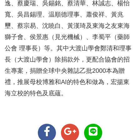
逸、蔡慶瑞、吳錫銘、蔡清華、林誠志、楊怡
寬、吳昌錫理、温順德理事、蕭俊祥、黃兆
壐、蔡宗易、沈䁱白、黃漢琦及東海之友東海
獅子會、侯景惠（見光機械）、李蜀平（藥師
公會 理事長）等。其中大渡山學會鄭清和理事
長（大渡山學會）除捐款外，更配合協會的招
生專案，捐贈全球中央雜誌乙批2000本為贈
禮，推展母校博雅和AI的特色和做為，宏揚東
海立校的特色及底蘊。