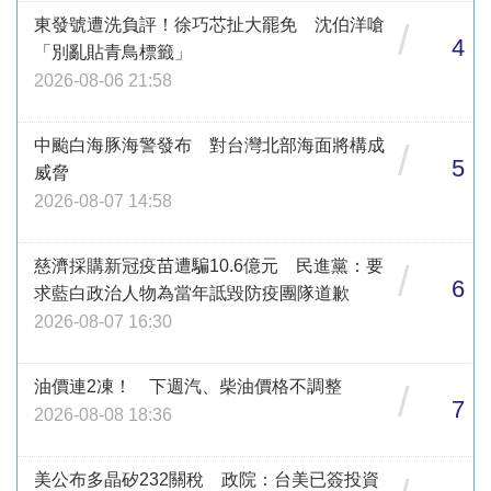
東發號遭洗負評！徐巧芯扯大罷免 沈伯洋嗆
/
4
「別亂貼青鳥標籤」
2026-08-06 21:58
中颱白海豚海警發布 對台灣北部海面將構成
/
5
威脅
2026-08-07 14:58
慈濟採購新冠疫苗遭騙10.6億元 民進黨：要
/
6
求藍白政治人物為當年詆毀防疫團隊道歉
2026-08-07 16:30
油價連2凍！ 下週汽、柴油價格不調整
/
7
2026-08-08 18:36
美公布多晶矽232關稅 政院：台美已簽投資