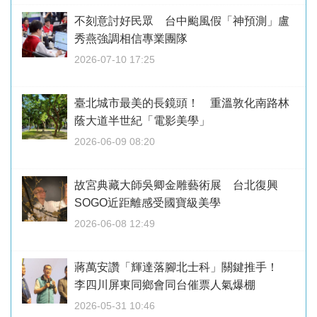
不刻意討好民眾 台中颱風假「神預測」盧
秀燕強調相信專業團隊
2026-07-10 17:25
臺北城市最美的長鏡頭！ 重溫敦化南路林
蔭大道半世紀「電影美學」
2026-06-09 08:20
故宮典藏大師吳卿金雕藝術展 台北復興
SOGO近距離感受國寶級美學
2026-06-08 12:49
蔣萬安讚「輝達落腳北士科」關鍵推手！
李四川屏東同鄉會同台催票人氣爆棚
2026-05-31 10:46