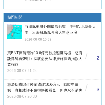
2026-04-24 17:02
熱門新聞
白海豚颱風外圍環流影響 中部以北防豪大
雨、沿海離島風強浪大留意巨浪
2026-08-08 10:59
買BNT疫苗遭詐10.6億元被控態度消極 慈濟
/
2
託律師再聲明：採取必要法律措施捍衛捐款大
眾權益
2026-08-07 21:24
慈濟採購BNT疫苗遭詐10.6億元 陳時中遺
/
3
憾：真相或許不會很快被看見，但也永不消失
2026-08-07 20:30