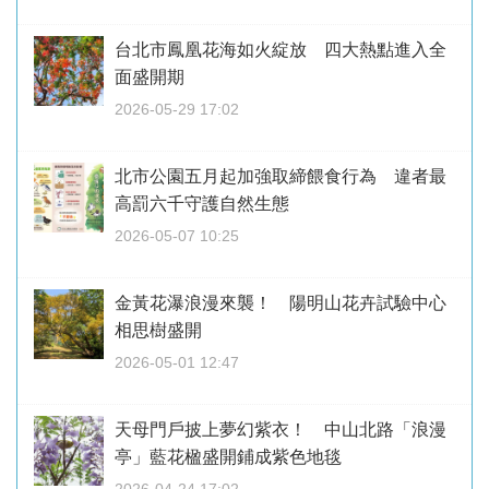
台北市鳳凰花海如火綻放 四大熱點進入全
面盛開期
2026-05-29 17:02
北市公園五月起加強取締餵食行為 違者最
高罰六千守護自然生態
2026-05-07 10:25
金黃花瀑浪漫來襲！ 陽明山花卉試驗中心
相思樹盛開
2026-05-01 12:47
天母門戶披上夢幻紫衣！ 中山北路「浪漫
亭」藍花楹盛開鋪成紫色地毯