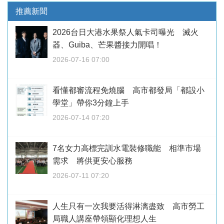
推薦新聞
2026台日大港水果祭人氣卡司曝光 滅火
器、Guiba、芒果醬接力開唱！
2026-07-16 07:00
看懂都審流程免燒腦 高市都發局「都設小
學堂」帶你3分鐘上手
2026-07-14 07:20
7名女力高標完訓水電裝修職能 相準市場
需求 將供更安心服務
2026-07-11 07:20
人生只有一次我要活得淋漓盡致 高市勞工
局職人講座帶領顯化理想人生