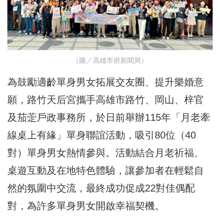
（圖／高雄市府新聞局）
為鼓勵適齡單身男女拓展交友圈、提升樂婚意
願，路竹天后宮攜手高雄市路竹、岡山、梓官
及茄萣戶政事務所，於日前舉辦115年「月老牽
線桌上有緣」單身聯誼活動，吸引80位（40
對）單身男女熱情參與。活動結合月老祈福、
桌遊互動及在地特色體驗，讓參加者在輕鬆自
然的氛圍中交流，最終成功促成22對佳偶配
對，為許多單身男女開啟幸福契機。