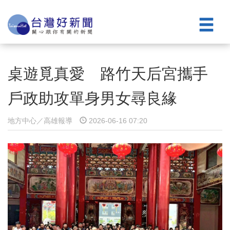
桌遊覓真愛 路竹天后宮攜手
戶政助攻單身男女尋良緣
地方中心／高雄報導
2026-06-16 07:20