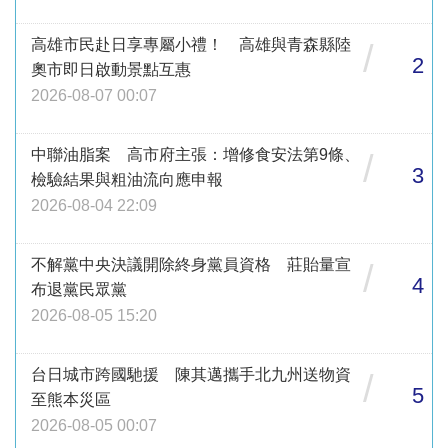
高雄市民赴日享專屬小禮！ 高雄與青森縣陸
/
2
奧市即日啟動景點互惠
2026-08-07 00:07
中聯油脂案 高市府主張：增修食安法第9條、
/
3
檢驗結果與粗油流向應申報
2026-08-04 22:09
不解黨中央決議開除終身黨員資格 莊貽量宣
/
4
布退黨民眾黨
2026-08-05 15:20
台日城市跨國馳援 陳其邁攜手北九州送物資
/
5
至熊本災區
2026-08-05 00:07