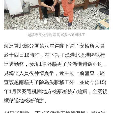
越語專長化身利器 海巡揪出通緝移工
海巡署北部分署第八岸巡隊下罟子安檢所人員
於十四日16時許，在下罟子漁港北堤港區執行
巡邏勤務，發現1名外籍男子於漁港週邊垂釣，
見海巡人員後神情異常，遂主動上前盤查，經
查該越南籍男子除為失聯移工外，並於今(115)
年1月因案遭桃園地方檢察署發布通緝，全案後
續移送地檢署偵辦。