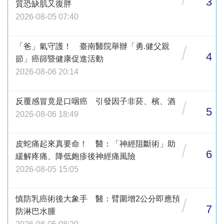
3
質恐缺肌又復胖
2026-08-05 07:40
「爸」氣守護！ 臺南醫院舉辦「勇.健父親
/
4
節」癌篩暨健康促進活動
2026-08-06 20:14
反覆感冒竟是口咽癌 引發因子非菸、檳、酒
/
5
2026-08-06 18:49
皮蛇痛起來真要命！ 醫：「神經阻斷術」助
/
6
緩解疼痛、降低皰疹後神經痛風險
2026-08-05 15:05
慎防乳癌術後大象手 醫：臂圍增2公分即應預
/
7
防淋巴水腫