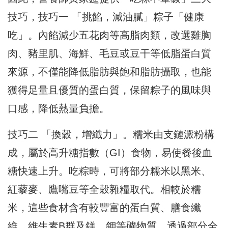
技巧，技巧一 「挑餡，減油膩」粽子「健康
吃」。內餡減少五花肉等高脂肉類，改選雞胸
肉、豬里肌、海鮮、毛豆或豆干等低脂蛋白質
來源，不僅能降低脂肪與飽和脂肪攝取，也能
獲得足量且優質的蛋白質，保留粽子的風味與
口感，降低熱量負擔。
技巧二 「換穀，增纖力」。糯米由支鏈澱粉構
成，屬於高升糖指數（GI）食物，易使餐後血
糖快速上升。吃粽時，可將部分糯米以黑米、
紅藜麥、鷹嘴豆等全穀雜糧取代。相較於糯
米，這些食材含有較豐富的蛋白質、膳食纖
維、維生素B群及鎂、鉀等礦物質。透過部分全