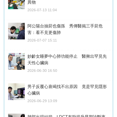
異物
2026-07-13 11:04
阿公陽台抽菸也傷孫 秀傳醫揭三手菸危
害：看不見更傷肺
2026-07-07 15:11
妙齡女睡夢中心肺功能停止 醫揪出罕見先
天性心臟病
2026-06-30 16:50
男子反覆心衰竭找不出原因 竟是罕見隱形
心臟病
2026-06-29 13:09
肺部出現結節 LDCT有助提升早期診斷率