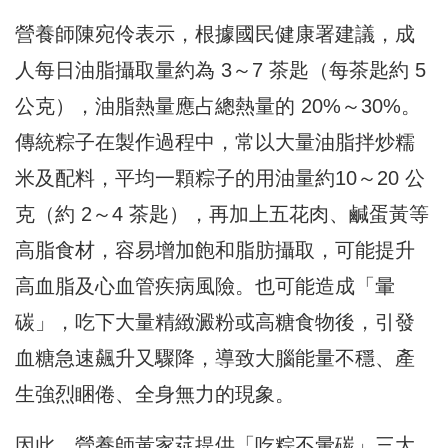
營養師陳宛伶表示，根據國民健康署建議，成
人每日油脂攝取量約為 3～7 茶匙（每茶匙約 5
公克），油脂熱量應占總熱量的 20%～30%。
傳統粽子在製作過程中，常以大量油脂拌炒糯
米及配料，平均一顆粽子的用油量約10～20 公
克（約 2～4 茶匙），再加上五花肉、鹹蛋黃等
高脂食材，容易增加飽和脂肪攝取，可能提升
高血脂及心血管疾病風險。也可能造成「暈
碳」，吃下大量精緻澱粉或高糖食物後，引發
血糖急速飆升又驟降，導致大腦能量不穩、產
生強烈睏倦、全身無力的現象。
因此，營養師黃家莚提供「吃粽不暈碳」三大