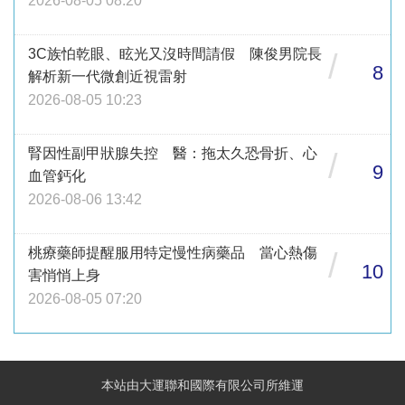
2026-08-05 08:20
3C族怕乾眼、眩光又沒時間請假 陳俊男院長
/
8
解析新一代微創近視雷射
2026-08-05 10:23
腎因性副甲狀腺失控 醫：拖太久恐骨折、心
/
9
血管鈣化
2026-08-06 13:42
桃療藥師提醒服用特定慢性病藥品 當心熱傷
/
10
害悄悄上身
2026-08-05 07:20
本站由大運聯和國際有限公司所維運