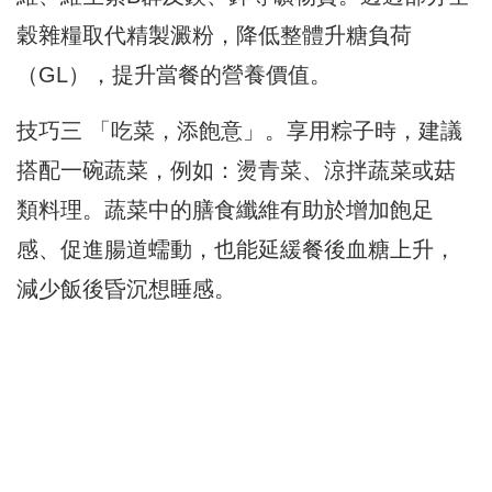
穀雜糧取代精製澱粉，降低整體升糖負荷
（GL），提升當餐的營養價值。
技巧三 「吃菜，添飽意」。享用粽子時，建議
搭配一碗蔬菜，例如：燙青菜、涼拌蔬菜或菇
類料理。蔬菜中的膳食纖維有助於增加飽足
感、促進腸道蠕動，也能延緩餐後血糖上升，
減少飯後昏沉想睡感。