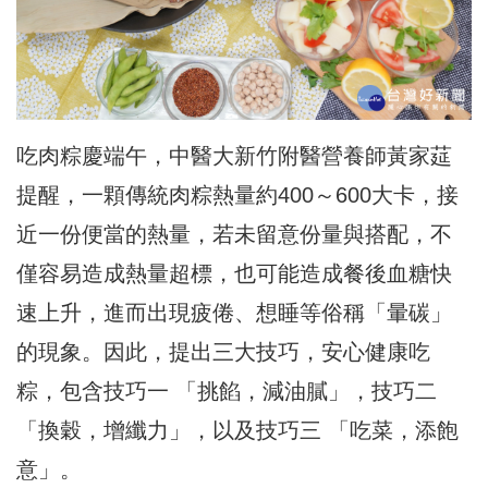
吃肉粽慶端午，中醫大新竹附醫營養師黃家莚
提醒，一顆傳統肉粽熱量約400～600大卡，接
近一份便當的熱量，若未留意份量與搭配，不
僅容易造成熱量超標，也可能造成餐後血糖快
速上升，進而出現疲倦、想睡等俗稱「暈碳」
的現象。因此，提出三大技巧，安心健康吃
粽，包含技巧一 「挑餡，減油膩」，技巧二
「換穀，增纖力」，以及技巧三 「吃菜，添飽
意」。