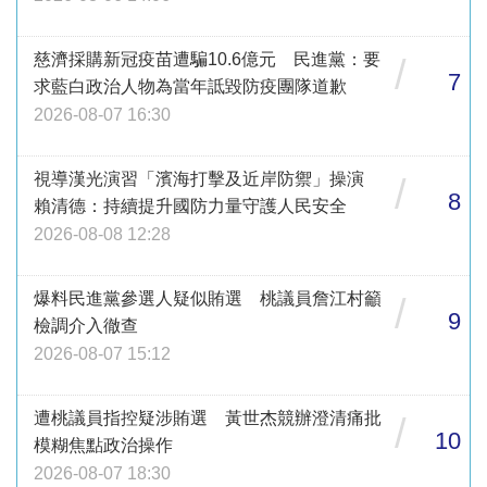
慈濟採購新冠疫苗遭騙10.6億元 民進黨：要
/
7
求藍白政治人物為當年詆毀防疫團隊道歉
2026-08-07 16:30
視導漢光演習「濱海打擊及近岸防禦」操演
/
8
賴清德：持續提升國防力量守護人民安全
2026-08-08 12:28
爆料民進黨參選人疑似賄選 桃議員詹江村籲
/
9
檢調介入徹查
2026-08-07 15:12
遭桃議員指控疑涉賄選 黃世杰競辦澄清痛批
/
10
模糊焦點政治操作
2026-08-07 18:30