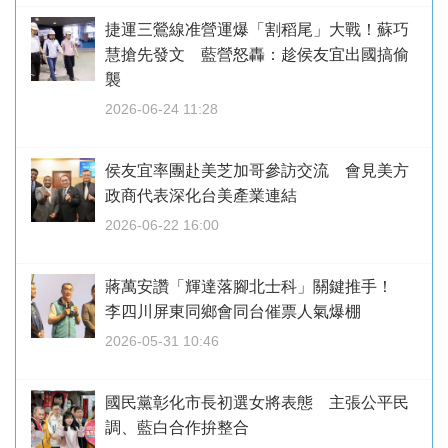
捷運三鶯線准營運爆「割稻尾」大戰！蘇巧
慧搶先發文 藍營怒轟：趁侯友宜出國搞偷
襲
2026-06-24 11:28
侯友宜率團赴美芝加哥參訪交流 會見美方
政商代表深化台美產業連結
2026-06-22 16:00
蔣萬安讚「輝達落腳北士科」關鍵推手！
李四川屏東同鄉會同台催票人氣爆棚
2026-05-31 10:46
國民黨彰化市長初選女將表態 主張公平民
調、藍白合作拚整合