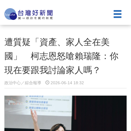
遭質疑「資產、家人全在美
國」 柯志恩怒嗆賴瑞隆：你
現在要跟我討論家人嗎？
政治中心／綜合報導
2026-06-14 18:32