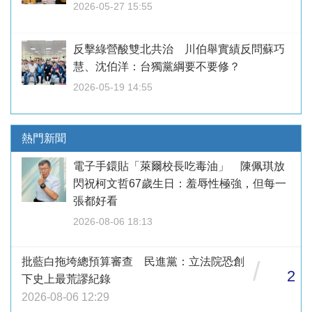
2026-05-27 15:55
反擊綠營酸雙北共治 川伯舉實績反問蘇巧
慧、沈伯洋：台獨黨綱要不要修？
2026-05-19 14:55
熱門新聞
電子手鐶貼「萊爾校長吃毒油」 陳佩琪放
閃祝柯文哲67歲生日：羞辱性極強，但每一
張都好看
2026-08-06 18:13
批藍白拖垮總預算審查 民進黨：立法院恐創
/
2
下史上最荒謬紀錄
2026-08-06 12:29