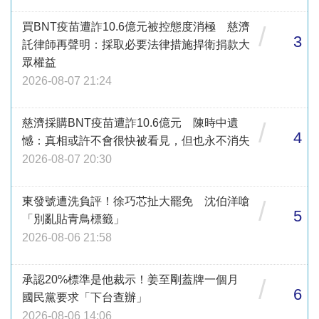
買BNT疫苗遭詐10.6億元被控態度消極 慈濟
/
3
託律師再聲明：採取必要法律措施捍衛捐款大
眾權益
2026-08-07 21:24
慈濟採購BNT疫苗遭詐10.6億元 陳時中遺
/
4
憾：真相或許不會很快被看見，但也永不消失
2026-08-07 20:30
東發號遭洗負評！徐巧芯扯大罷免 沈伯洋嗆
/
5
「別亂貼青鳥標籤」
2026-08-06 21:58
承認20%標準是他裁示！姜至剛蓋牌一個月
/
6
國民黨要求「下台查辦」
2026-08-06 14:06