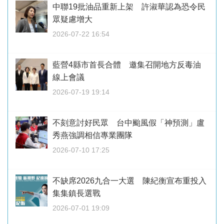
中聯19批油品重新上架 許淑華認為恐令民
眾疑慮增大
2026-07-22 16:54
藍營4縣市首長合體 邀集召開地方反毒油
線上會議
2026-07-19 19:14
不刻意討好民眾 台中颱風假「神預測」盧
秀燕強調相信專業團隊
2026-07-10 17:25
不缺席2026九合一大選 陳紀衡宣布重投入
集集鎮長選戰
2026-07-01 19:09