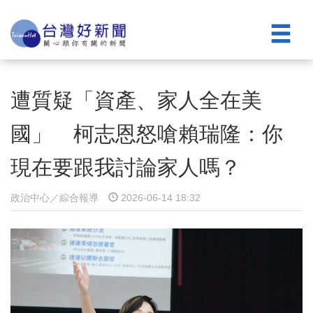
遭質疑「資產、家人全在美
國」 柯志恩怒嗆賴瑞隆：你
現在要跟我討論家人嗎？
政治中心／綜合報導
2026-06-14 18:32