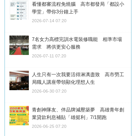
看懂都審流程免燒腦 高市都發局「都設小
學堂」帶你3分鐘上手
2026-07-14 07:20
7名女力高標完訓水電裝修職能 相準市場
需求 將供更安心服務
2026-07-11 07:20
人生只有一次我要活得淋漓盡致 高市勞工
局職人講座帶領顯化理想人生
2026-06-30 07:20
青創神隊友、伴品牌減壓築夢 高雄青年創
業貸款利息補貼「雄挺利」7/1開跑
2026-06-25 07:20