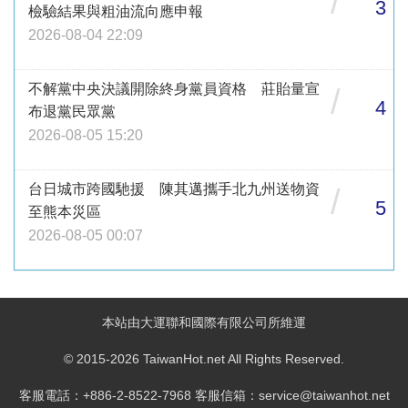
/
3
檢驗結果與粗油流向應申報
2026-08-04 22:09
不解黨中央決議開除終身黨員資格 莊貽量宣
/
4
布退黨民眾黨
2026-08-05 15:20
台日城市跨國馳援 陳其邁攜手北九州送物資
/
5
至熊本災區
2026-08-05 00:07
本站由大運聯和國際有限公司所維運
© 2015-2026 TaiwanHot.net All Rights Reserved.
客服電話：+886-2-8522-7968 客服信箱：service@taiwanhot.net