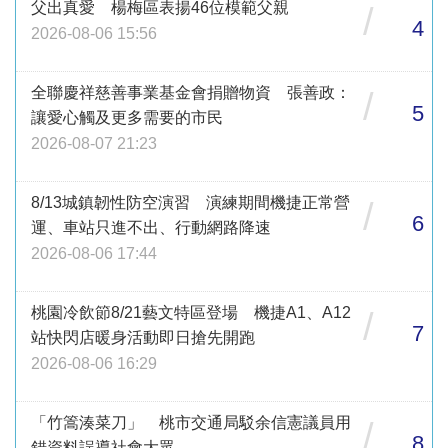
父出真愛 楊梅區表揚46位模範父親
/
4
2026-08-06 15:56
全聯慶祥慈善事業基金會捐贈物資 張善政：
/
5
讓愛心觸及更多需要的市民
2026-08-07 21:23
8/13城鎮韌性防空演習 演練期間機捷正常營
/
6
運、車站只進不出、行動網路降速
2026-08-06 17:44
桃園冷飲節8/21藝文特區登場 機捷A1、A12
/
7
站快閃店暖身活動即日搶先開跑
2026-08-06 16:29
「竹篙湊菜刀」 桃市交通局駁余信憲議員用
/
8
錯資料誤導社會大眾