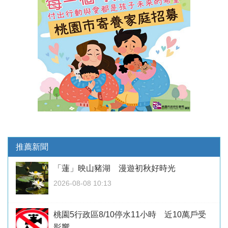
推薦新聞
「蓮」映山豬湖 漫遊初秋好時光
2026-08-08 10:13
桃園5行政區8/10停水11小時 近10萬戶受
影響