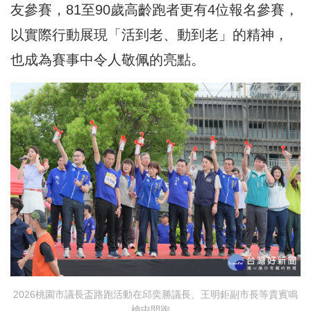
友參賽，81至90歲高齡跑者更有4位報名參賽，
以實際行動展現「活到老、動到老」的精神，
也成為賽事中令人敬佩的亮點。
2026桃園市議長盃路跑活動在邱奕勝議長、王明鉅副市長等貴賓鳴
槍中開跑。