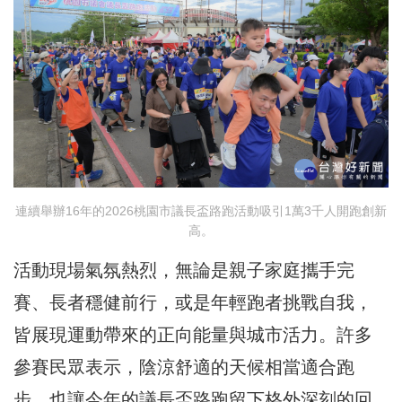
連續舉辦16年的2026桃園市議長盃路跑活動吸引1萬3千人開跑創新
高。
活動現場氣氛熱烈，無論是親子家庭攜手完
賽、長者穩健前行，或是年輕跑者挑戰自我，
皆展現運動帶來的正向能量與城市活力。許多
參賽民眾表示，陰涼舒適的天候相當適合跑
步，也讓今年的議長盃路跑留下格外深刻的回