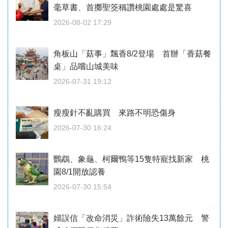
毫草書、首擲聖筊稱讚桃園處處是驚喜
2026-08-02 17:29
角板山「菇事」飄香8/2登場 首辦「香菇餐
桌」品嚐山城美味
2026-07-31 19:12
瘦瘦針不亂購買 來路不明恐傷身
2026-07-30 16:24
鸚鵡、象龜、柯爾鴨等15隻特寵找新家 桃
園8/1開放認養
2026-07-30 15:54
婦誤信「改命消災」詐術險失13萬餘元 警