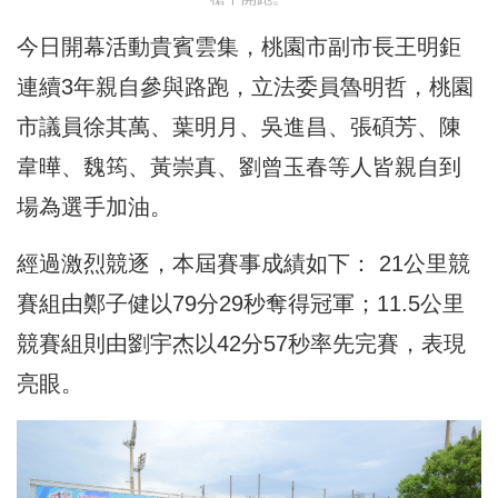
今日開幕活動貴賓雲集，桃園市副市長王明鉅
連續3年親自參與路跑，立法委員魯明哲，桃園
市議員徐其萬、葉明月、吳進昌、張碩芳、陳
韋曄、魏筠、黃崇真、劉曾玉春等人皆親自到
場為選手加油。
經過激烈競逐，本屆賽事成績如下： 21公里競
賽組由鄭子健以79分29秒奪得冠軍；11.5公里
競賽組則由劉宇杰以42分57秒率先完賽，表現
亮眼。