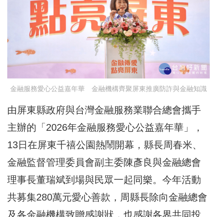
金融服務愛心公益嘉年華 金融機構齊聚屏東推廣防詐與金融知識
由屏東縣政府與台灣金融服務業聯合總會攜手
主辦的「2026年金融服務愛心公益嘉年華」，
13日在屏東千禧公園熱鬧開幕，縣長周春米、
金融監督管理委員會副主委陳彥良與金融總會
理事長董瑞斌到場與民眾一起同樂。今年活動
共募集280萬元愛心善款，周縣長除向金融總會
及各金融機構致贈感謝狀，也感謝各界共同投