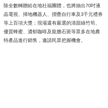
除全數轉贈給在地社福團體，也將抽出70吋液
晶電視、掃地機器人、摺疊自行車及3千元禮券
等上百項大獎；現場還有嚴選的清甜綠竹筍、
優質蜂蜜、濃郁咖啡及龍膽石斑等眾多在地農
特產品進行銷售，邀請民眾把握機會。