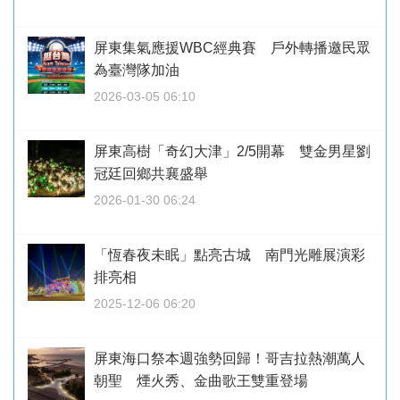
屏東集氣應援WBC經典賽 戶外轉播邀民眾
為臺灣隊加油
2026-03-05 06:10
屏東高樹「奇幻大津」2/5開幕 雙金男星劉
冠廷回鄉共襄盛舉
2026-01-30 06:24
「恆春夜未眠」點亮古城 南門光雕展演彩
排亮相
2025-12-06 06:20
屏東海口祭本週強勢回歸！哥吉拉熱潮萬人
朝聖 煙火秀、金曲歌王雙重登場