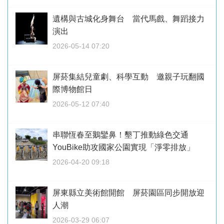
遺構與古城化身舞台 當代馬戲、舞蹈接力
演出
2026-05-14 07:20
屏菸集結兒童劇、科學互動 邀親子玩翻國
際博物館日
2026-05-12 07:40
串聯恆春至鵝鑾鼻！墾丁推動綠色交通
YouBike助攻國家公園實現「淨零排放」
2026-04-20 09:18
屏東縣立美術館開館 屏菸園區同步開放迎
人潮
2026-03-29 06:07